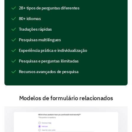
28+ tipos de perguntas diferentes
Further educationv
Internship
80+ idiomas
Traduções rápidas
On the job training
Independent study
Pesquisas multilíngues
Online courses
Not sure
Experiência prática e individualização
Pesquisas e perguntas ilimitadas
Support and Guidance
Recursos avançados de pesquisa
We're interested in how we can better assist you
during this crucial period of transition.
Modelos de formulário relacionados
Do you think the following resources or
supports would be helpful in your transition
post-graduation?
Yes
Uncertain
No