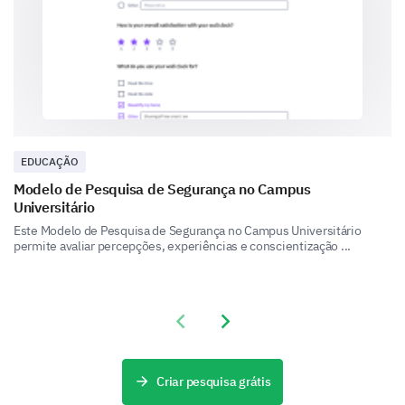
Career counseling
Networking events
Skill workshops
Job fairs
Alumni mentoring
EDUCAÇÃO
Modelo de Pesquisa de Segurança no Campus
Universitário
Please suggest any other ways in which our
Este Modelo de Pesquisa de Segurança no Campus Universitário
institution could assist you in your transition
permite avaliar percepções, experiências e conscientização ...
post-graduation.
Previous slide
Next slide
Criar pesquisa grátis