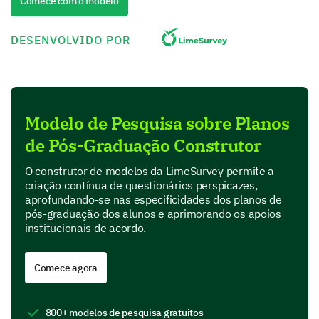
Comece com o modelo
important)
DESENVOLVIDO POR
1
2
3
Job market demand
Personal interest, Financial reward
Modelo de Pesquisa sobre Planos
Work-life balance
de Pós-Graduação Construtor
Opportunities for advancement
O construtor de modelos da LimeSurvey permite a
criação contínua de questionários perspicazes,
aprofundando-se nas especificidades dos planos de
Skills and Qualifications
pós-graduação dos alunos e aprimorando os apoios
institucionais de acordo.
Let's think about the skills and qualifications critical
to your success after graduation.
Comece agora
What methods are you considering to acquire
these skills or qualifications post-graduation?
800+ modelos de pesquisa gratuitos