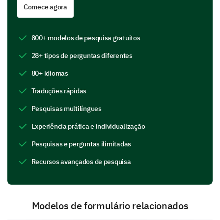
Comece agora
When would you like your leave to start?
Open dat
Date format: mm-dd-yyyy
800+ modelos de pesquisa gratuitos
28+ tipos de perguntas diferentes
Format: mm-dd-yyyy
80+ idiomas
Traduções rápidas
When would you like your leave to end?
Open dat
Pesquisas multilíngues
Date format: mm-dd-yyyy
Experiência prática e individualização
Format: mm-dd-yyyy
Pesquisas e perguntas ilimitadas
Recursos avançados de pesquisa
Will you be available for contact during your
leave? (Please specify details if available).
Modelos de formulário relacionados
Yes