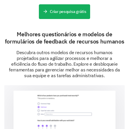
Criar pesquisa grátis
Is there anything else you would like to add or
suggest regarding your leave request?
Melhores questionários e modelos de
formulários de feedback de recursos humanos
Descubra outros modelos de recursos humanos
projetados para agilizar processos e melhorar a
eficiência do fluxo de trabalho. Explore e desbloqueie
Finalizing Your Request
ferramentas para gerenciar melhor as necessidades da
sua equipe e as tarefas administrativas.
Almost done! Just a few more details to wrap things
up.
Have you discussed this leave request with
your immediate supervisor?
Yes
No