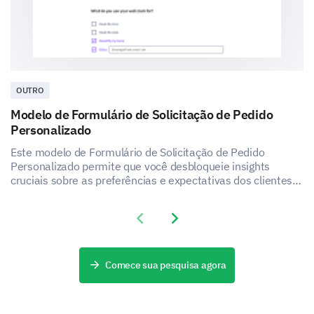
Enter your supervisor's name for approval.
OUTRO
Do you acknowledge that this leave will be
Modelo de Formulário de Solicitação de Pedido
deducted from your available leave balance?
Personalizado
Yes
Este modelo de Formulário de Solicitação de Pedido
Personalizado permite que você desbloqueie insights
No
cruciais sobre as preferências e expectativas dos clientes
em relação aos seus pedidos personalizados.
Please enter your comment here:
Previous slide
Next slide
Comece sua pesquisa agora