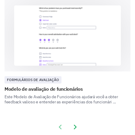
No
Reason For Time Off
FORMULÁRIOS DE AVALIAÇÃO
Understanding your reason helps us manage and
Modelo de avaliação de funcionários
support our team better. Thank you for sharing.
Este Modelo de Avaliação de Funcionários ajudará você a obter
feedback valioso e entender as experiências dos funcionári ...
Briefly describe the reason for your leave.
Previous slide
Next slide