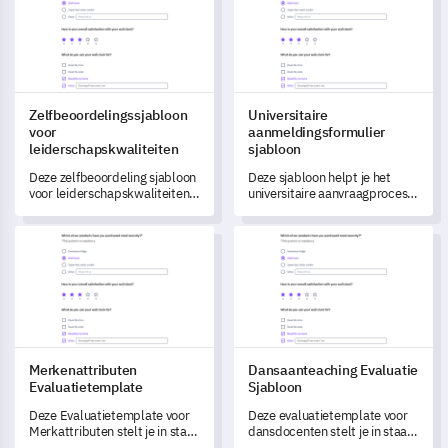
werkzaamheden te
transformeren.
Zelfbeoordelingssjabloon
Universitaire
voor
aanmeldingsformulier
leiderschapskwaliteiten
sjabloon
Deze zelfbeoordeling sjabloon
Deze sjabloon helpt je het
voor leiderschapskwaliteiten
universitaire aanvraagproces
stelt je in staat om een
te transformeren door
diepgaand begrip van je
gedetailleerde feedback van
Merkenattributen Evaluatietemplate
Dansaanteaching Evaluatie Sj
leiderschapsvaardigheden te
aanvragers vast te leggen.
verkrijgen en gebieden voor
groei te identificeren.
Merkenattributen
Dansaanteaching Evaluatie
Evaluatietemplate
Sjabloon
Deze Evaluatietemplate voor
Deze evaluatietemplate voor
Merkattributen stelt je in staat
dansdocenten stelt je in staat
om de perceptie en ervaringen
om de kennis,