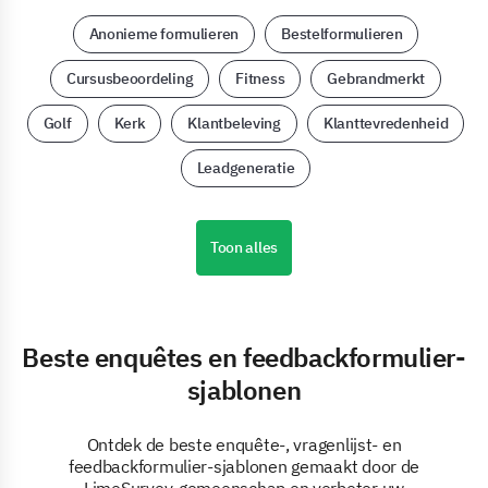
Anonieme formulieren
Bestelformulieren
Cursusbeoordeling
Fitness
Gebrandmerkt
Golf
Kerk
Klantbeleving
Klanttevredenheid
Leadgeneratie
Toon alles
Beste enquêtes en feedbackformulier-
sjablonen
Ontdek de beste enquête-, vragenlijst- en
feedbackformulier-sjablonen gemaakt door de
LimeSurvey-gemeenschap en verbeter uw