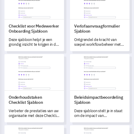
Checklist voor Medewerker
Verlofaanvraagformulier
Onboarding Sjabloon
Sjabloon
Deze sjabloon helpt je een
Ontgrendel de kracht van
grondig inzicht te krijgen in de
soepel workflowbeheer met
inwerkreis van je werknemers,
deze uitgebreide
waardoor je belangrijke
aanvraagformulier voor
Onderhoudstaken Checklist Sjabloon
Beleidsimpactbeoordeling Sja
inzichten kunt verkrijgen om je
vakantieverlof.
trainingprogramma te
transformeren en te
verbeteren.
Onderhoudstaken
Beleidsimpactbeoordeling
Checklist Sjabloon
Sjabloon
Verbeter de prestaties van uw
Deze sjabloon stelt je in staat
organisatie met deze Checklist
om de impact van
voor Onderhoudstaken
beleidswijzigingen binnen je
sjabloon om de effectiviteit
organisatie te meten en te
Zelfbeoordelingssjabloon voor leiderschapskwaliteiten
Universitaire aanmeldingsform
van uw dagelijkse
begrijpen.