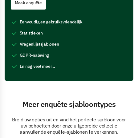
Maak enquête
Eenvoudig en gebruiksvriendelijk
Statistieken
Vragenlijstsjablonen
GDPR-naleving
En nog veel meer…
Meer enquête sjabloontypes
Breid uw opties uit en vind het perfecte sjabloon voor
uw behoeften door onze uitgebreide collectie
aanvullende enquête-sjablonen te verkennen.