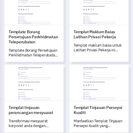
Template Borang
Templat Maklum Balas
Persetujuan Perkhidmatan
Latihan Privasi Pekerja
Teleperubatan
Templat maklum balas untuk
Latihan Privasi Pekerja ini
Template Borang Persetujuan
membantu anda
Perkhidmatan Teleperubatan
mendapatkan pandangan
ini membantu anda dalam
tentang keberkesanan,
menyampaikan dengan jelas
Templat tinjauan perancangan mesyuarat
Templat Tinjauan Persepsi Kual
relevansi, dan aspek logistik
konsep teleperubatan dan
sesi latihan anda.
menangkap data persetujuan
pesakit.
Templat tinjauan
Templat Tinjauan Persepsi
perancangan mesyuarat
Kualiti
Transformasi mesyuarat
Manfaatkan Templat Tinjauan
korporat anda dengan
Persepsi Kualiti yang
templat tinjauan yang
komprehensif ini untuk