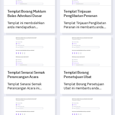
Templat Borang Maklum
Templat Tinjauan
Balas Advokasi Dasar
Penglibatan Peranan
Templat ini membolehkan
Templat Tinjauan Penglibatan
anda mendapatkan
Peranan ini membantu anda
pandangan penting mengenai
menangkap pandangan
keberkesanan dan aksesibiliti
penting tentang peranan,
Templat Senarai Semak Perancangan Acara
Templat Borang Persetujuan 
usaha advokasi dasar anda.
tanggungjawab, dan kepuasan
kerja ahli pasukan anda.
Templat Senarai Semak
Templat Borang
Perancangan Acara
Persetujuan Ubat
Templat Senarai Semak
Templat Borang Persetujuan
Perancangan Acara ini
Ubat ini membantu anda
membolehkan anda
mendapatkan maklumat
merancang dan melaksanakan
berharga mengenai
Templat Penilaian Keperluan Pendidikan Pesakit
Templat Maklum Balas Pengaja
acara yang berjaya dengan
pengalaman pengguna dengan
berkesan yang disesuaikan
ubat anda.
dengan keutamaan penonton
anda.