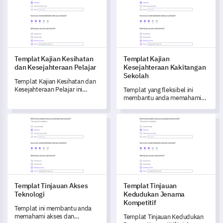
memerlukan
penambahbaikan.
Templat Kajian Kesihatan
Templat Kajian
dan Kesejahteraan Pelajar
Kesejahteraan Kakitangan
Sekolah
Templat Kajian Kesihatan dan
Kesejahteraan Pelajar ini
Templat yang fleksibel ini
membolehkan anda
membantu anda memahami
menyelami tabiat kesihatan
kesejahteraan kakitangan
harian, kesihatan mental,
sekolah anda dan mengenal
Templat Tinjauan Akses Teknologi
Templat Tinjauan Kedudukan 
sokongan institusi, dan
pasti kawasan yang perlu
maklumat peribadi pelajar
diperbaiki.
dengan berkesan.
Templat Tinjauan Akses
Templat Tinjauan
Teknologi
Kedudukan Jenama
Kompetitif
Templat ini membantu anda
memahami akses dan
Templat Tinjauan Kedudukan