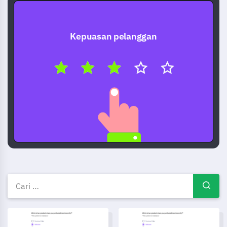
Kepuasan pelanggan
Templat tinjauan percuma — C
Template Borang Persetujuan Perkhidmatan Teleperubatan
Templat Maklum Balas Latihan 