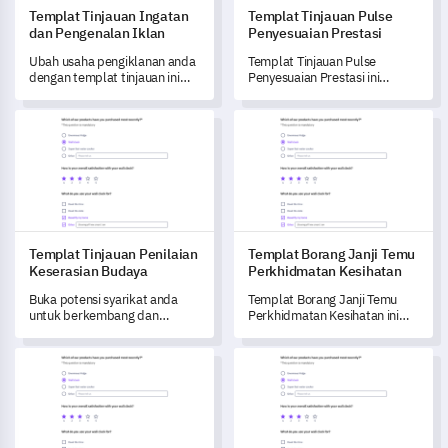
Templat Tinjauan Ingatan
Templat Tinjauan Pulse
dan Pengenalan Iklan
Penyesuaian Prestasi
Ubah usaha pengiklanan anda
Templat Tinjauan Pulse
dengan templat tinjauan ini
Penyesuaian Prestasi ini
yang direka untuk mengukur
membolehkan anda
keberkesanan iklan terkini
mendapatkan pandangan
Templat Tinjauan Penilaian Keserasian Budaya
Templat Borang Janji Temu P
anda.
tentang proses penilaian
prestasi syarikat anda.
Templat Tinjauan Penilaian
Templat Borang Janji Temu
Keserasian Budaya
Perkhidmatan Kesihatan
Buka potensi syarikat anda
Templat Borang Janji Temu
untuk berkembang dan
Perkhidmatan Kesihatan ini
berjaya dengan mendapatkan
membolehkan anda menilai
pandangan terperinci
pengalaman pesakit dengan
Templat Borang Maklum Balas Advokasi Dasar
Templat Tinjauan Penglibatan
mengenai persepsi pekerja
penjadualan janji temu dan
melalui Templat Tinjauan
interaksi dengan pengamal
Penilaian Keserasian Budaya
kesihatan.
ini.