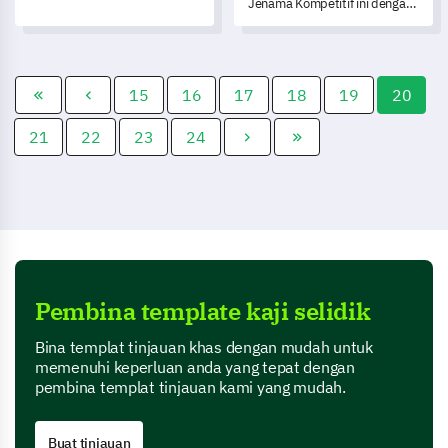
penggunaan teknologi
Jenama Kompetitif ini dengan
individu, berfungsi sebagai
cepat menilai kedudukan
alat untuk mendapatkan
jenama anda di pasaran.
pandangan bagi
penambahbaikan dan
pembangunan.
15
16
17
18
19
20
21
22
23
24
Pembina template kaji selidik
Bina templat tinjauan khas dengan mudah untuk
memenuhi keperluan anda yang tepat dengan
pembina templat tinjauan kami yang mudah.
Buat tinjauan