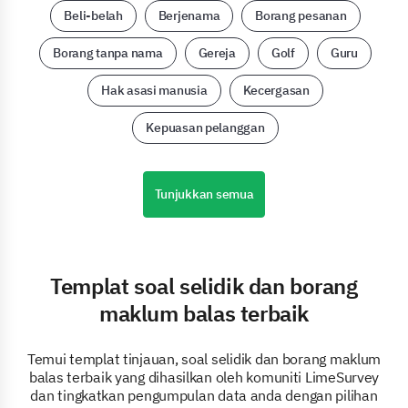
Beli-belah
Berjenama
Borang pesanan
Borang tanpa nama
Gereja
Golf
Guru
Hak asasi manusia
Kecergasan
Kepuasan pelanggan
Tunjukkan semua
Templat soal selidik dan borang
maklum balas terbaik
Temui templat tinjauan, soal selidik dan borang maklum
balas terbaik yang dihasilkan oleh komuniti LimeSurvey
dan tingkatkan pengumpulan data anda dengan pilihan