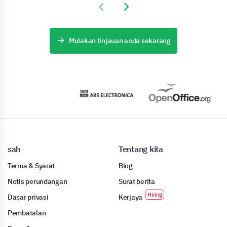
Previous slide
Next slide
Mulakan tinjauan anda sekarang
sah
Tentang kita
Terma & Syarat
Blog
Notis perundangan
Surat berita
Dasar privasi
Kerjaya
Pembatalan