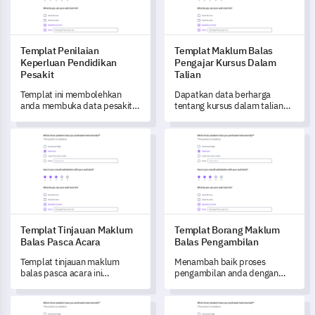
Templat Penilaian
Templat Maklum Balas
Keperluan Pendidikan
Pengajar Kursus Dalam
Pesakit
Talian
Templat ini membolehkan
Dapatkan data berharga
anda membuka data pesakit
tentang kursus dalam talian
yang berharga, dengan
anda dengan templat maklum
mengenal pasti keperluan
balas pengajar yang lengkap
Templat Tinjauan Maklum Balas Pasca Acara
Templat Borang Maklum Balas
pendidikan dan halangan
ini.
pembelajaran mereka.
Templat Tinjauan Maklum
Templat Borang Maklum
Balas Pasca Acara
Balas Pengambilan
Templat tinjauan maklum
Menambah baik proses
balas pasca acara ini
pengambilan anda dengan
membolehkan anda menilai
templat tinjauan maklum
kejayaan acara anda dan
balas yang komprehensif ini.
Templat Kajian Kesihatan dan Kesejahteraan Pelajar
Templat Kajian Kesejahteraan
mengenal pasti bidang yang