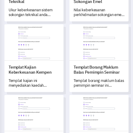
Teknikal
Sokongan Emel
Ukur keberkesanan sistem
Nilai keberkesanan
sokongan teknikal anda
perkhidmatan sokongan emel
dengan templat komprehensif
anda dengan templat dinamik
ini, direka untuk mengenal
ini.
Templat Kajian Keberkesanan Kempen
Templat Borang Maklum Bala
pasti kawasan yang tidak
mencukupi dan potensi
penambahbaikan.
Templat Kajian
Templat Borang Maklum
Keberkesanan Kempen
Balas Pemimpin Seminar
Templat kajian ini
Templat borang maklum balas
menyediakan kaedah
pemimpin seminar ini
komprehensif untuk menilai
membolehkan anda
keberkesanan kempen anda.
mengumpul data yang
Templat Tinjauan Ingatan dan Pengenalan Iklan
Templat Tinjauan Pulse Penye
berguna mengenai
pengalaman penonton dan
prestasi pemimpin.