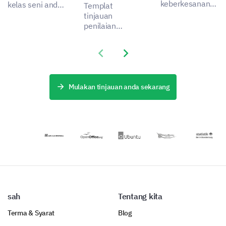
keberkesanan
kelas seni anda
Templat
pengajaran
dengan Templat
tinjauan
anda dengan
Maklum Balas
penilaian
templat ini yang
Pengajar Kelas
pengajar klinikal
direka untuk
Seni ini.
ini menawarkan
Previous slide
Next slide
mengukur
anda kaedah
kepuasan klien
yang
anda dan
komprehensif
memahami
untuk mengukur
Mulakan tinjauan anda sekarang
potensi
dan membuka
kawasan untuk
potensi dalam
penambahbaikan.
pendidik anda.
sah
Tentang kita
Terma & Syarat
Blog