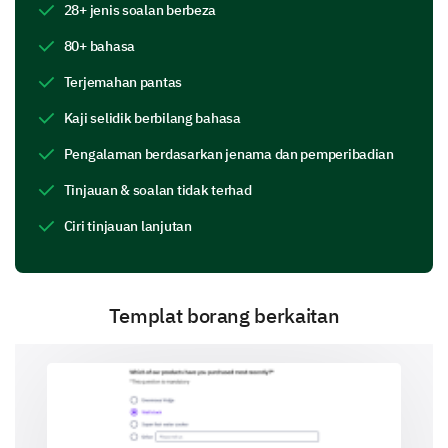
28+ jenis soalan berbeza
Tutor menyampaikan bahan dengan cara yang jelas da
80+ bahasa
Tutor menggunakan pelbagai kaedah pengajaran.
Terjemahan pantas
Tutor memberikan maklum balas yang membina.
Kaji selidik berbilang bahasa
Pengalaman berdasarkan jenama dan pemperibadian
Tutor menggalakkan pemikiran kritis dan penyelesaian
Tinjauan & soalan tidak terhad
Ciri tinjauan lanjutan
Bolehkah anda memberikan contoh di mana
teknik pengajaran tutor sangat berkesan?
Templat borang berkaitan
Kepuasan Program Tutoring
Akhirnya, mari kita bincangkan kepuasan