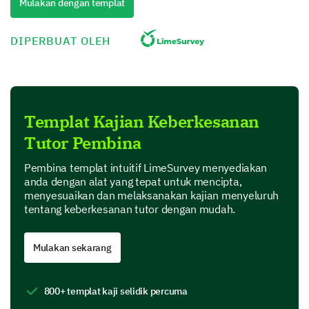
Mulakan dengan templat
DIPERBUAT OLEH
Tutor hadir tepat pada masanya dan menghormati jadua
Tutor telah bersedia untuk setiap sesi.
Tutor dapat berkomunikasi dengan berkesan.
Templat Kajian Keberkesanan
Tutor sabar dan memahami.
Tutor Pembina
Pembina templat intuitif LimeSurvey menyediakan
anda dengan alat yang tepat untuk mencipta,
Teknik Pengajaran Tutor
menyesuaikan dan melaksanakan kajian menyeluruh
Sekarang, kita akan menyelami teknik pengajaran
tentang keberkesanan tutor dengan mudah.
dan kaedah pengajaran tutor.
Mulakan sekarang
Sila jawab "Ya", "Tidak", atau "Tidak Pasti"
untuk kenyataan berikut tentang teknik
pengajaran tutor.
800+ templat kaji selidik percuma