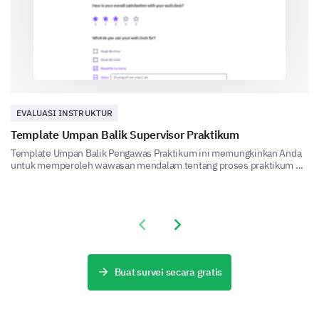
tutoring program.
How satisfied are you with our tutoring
program?
Options:
1- Very unsatisfied
EVALUASI INSTRUKTUR
2- Unsatisfied
Template Umpan Balik Supervisor Praktikum
3- Neutral
4- Satisfied
Template Umpan Balik Pengawas Praktikum ini memungkinkan Anda
untuk memperoleh wawasan mendalam tentang proses praktikum ...
5- Very satisfied
1
2
3
4
5
Previous slide
Next slide
Please provide any additional comments or
suggestions for improvement.
Buat survei secara gratis