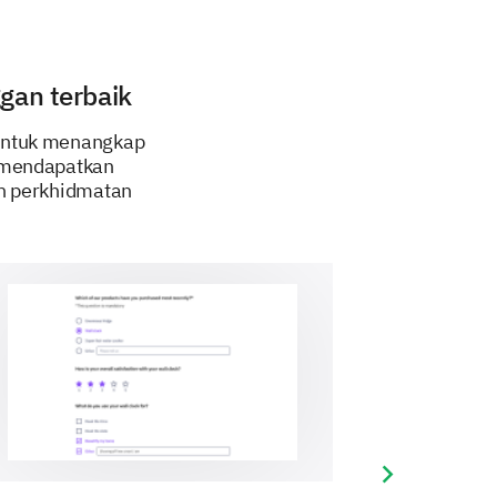
dmatan kami?
gan terbaik
 untuk menangkap
 mendapatkan
an perkhidmatan
tentang produk/perkhidmatan
uk/perkhidmatan yang anda
4
5
6
7
8
9
10
Next slide