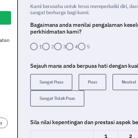
Kami berusaha untuk terus memperbaiki diri, da
sangat berharga bagi kami.
Bagaimana anda menilai pengalaman kesel
perkhidmatan kami?
atan
1
2
3
4
5
Sejauh mana anda berpuas hati dengan kua
Sangat Puas
Puas
Neutral
Sangat Tidak Puas
Sila nilai kepentingan dan prestasi aspek be
n
1
2