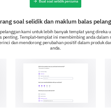
Buat soal selidik percuma
Seberapa kerap anda menggunakan perkhi
rang soal selidik dan maklum balas pelang
i pelanggan kami untuk lebih banyak templat yang direka
s penting. Templat-templat ini membimbing anda dalam
rinci dan mendorong perubahan positif dalam produk d
Menilai Tawaran Kami
anda.
Kami sekarang akan fokus pada pendapat anda 
tertentu kami.
Sila nilai aspek berikut untuk setiap prod
gunakan:
1
2
3
Kemudahan Penggunaan
Nilai untuk Wang