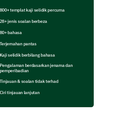
800+ templat kaji selidik percuma
28+ jenis soalan berbeza
80+ bahasa
Terjemahan pantas
Kaji selidik berbilang bahasa
 memahami aspek tertentu di mana
Pengalaman berdasarkan jenama dan
pemperibadian
usan anda untuk menggunakan
Tinjauan & soalan tidak terhad
Ciri tinjauan lanjutan