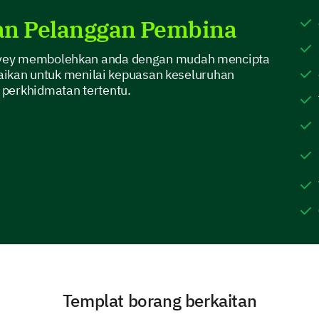
an Pelanggan Pembina
Sangat Tidak Kemungkinan
vey membolehkan anda dengan mudah mencipta
suaikan untuk menilai kepuasan keseluruhan
perkhidmatan tertentu.
Meneliti Spesifik
Tanggapan terperinci anda akan membantu kami
kami dapat memperbaiki.
Faktor manakah yang mempengaruhi keput
perkhidmatan kami?
Rekomendasi
Harga
Templat borang berkaitan