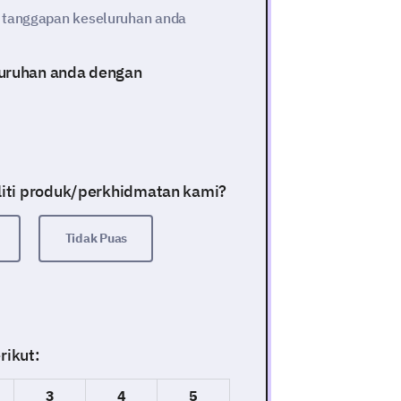
n tanggapan keseluruhan anda
uruhan anda dengan
liti produk/perkhidmatan kami?
Tidak Puas
rikut:
3
4
5