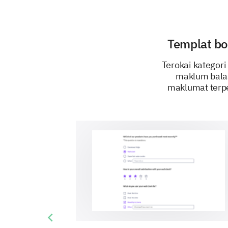
Templat bo
Terokai kategor
maklum bala
maklumat terpe
Previous slide