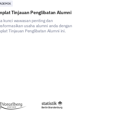
ADEMIK
PELANGGAN
mplat Tinjauan Penglibatan Alumni
Templat Tinj
Perbankan
a kunci wawasan penting dan
nsformasikan usaha alumni anda dengan
Templat ini m
plat Tinjauan Penglibatan Alumni ini.
pengalaman pel
an dengan perkhidmatan serupa
perkhidmatan p
menyeluruh, me
kekurangan dan
Sama
Pengurangan
penambahbaika