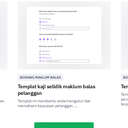
Kualiti
Perkhidmatan
Pelanggan
Lain-lain (sila
nyatakan)
BORANG MAKLUM BALAS
BO
Sila berkongsi sebarang isu atau kebimban
semasa menggunakan perkhidmatan kami.
Templat kaji selidik maklum balas
Te
pelanggan
Tem
pen
dan
Templat ini membantu anda mengukur dan
terp
memahami kepuasan pelanggan. ...