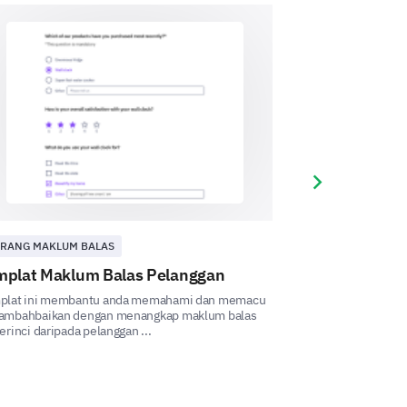
Next slide
RANG MAKLUM BALAS
KEPUASAN
gan tertentu yang anda hadapi
mplat Maklum Balas Pelanggan
Template Kep
plat ini membantu anda memahami dan memacu
Template Tinjaua
ambahbaikan dengan menangkap maklum balas
anda memahami pe
erinci daripada pelanggan ...
pelanggan anda. ...