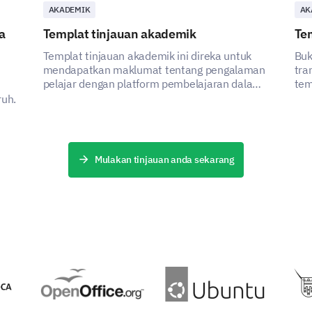
AKADEMIK
AK
Ketahanan
a
Templat tinjauan akademik
Te
Templat tinjauan akademik ini direka untuk
Buk
mendapatkan maklumat tentang pengalaman
tra
pelajar dengan platform pembelajaran dalam
tem
Bagaimana perkhidmatan kami dibandingk
talian universiti mereka, membantu pihak
ruh.
lain yang anda gunakan?
berkepentingan mengenal pasti kawasan
untuk penambahbaikan dan meningkatkan
keberkesanan platform tersebut.
Penambahan
Mulakan tinjauan anda sekarang
Perkhidmatan Pelanggan
Kualiti Produk
Ketersediaan
Harga