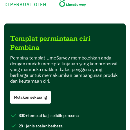
Integration with other tools
DIPERBUAT OLEH
Performance Speed
Data Security
Templat permintaan ciri
Feature Requests
Pembina
Help us prioritize. Suggest features you would like to
Pembina templat LimeSurvey membolehkan anda
see and rate your preference for potential new
dengan mudah mencipta tinjauan yang komprehensif
features.
yang membuka maklum balas pengguna yang
berharga untuk memaklumkan pembangunan produk
dan keutamaan ciri.
Please select the features you would like to see
added.
Mulakan sekarang
Real-time collaboration
800+ templat kaji selidik percuma
28+ jenis soalan berbeza