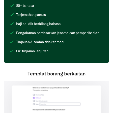
80+ bahasa
Advanced analytics
Terjemahan pantas
Kaji selidik berbilang bahasa
Pengalaman berdasarkan jenama dan pemperibadian
Mobile app
Tinjauan & soalan tidak terhad
Ciri tinjauan lanjutan
Custom reporting
Templat borang berkaitan
Other (Please specify)