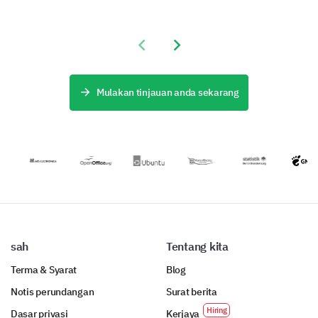
anda menilai
ini
peralatan anda
dan memahami
membolehkan
dengan templat
kepentingan ciri
anda
tinjauan yang
Previous slide
Next slide
produk
mendapatkan
komprehensif
berdasarkan
pandangan
ini yang
Slightly improve
maklum balas
penting
membantu
pengguna.
mengenai
anda
Mulakan tinjauan anda sekarang
pilihan dan
memahami
jangkaan
pengalaman
pelanggan
pengguna dan
terhadap
menerima
No change
pesanan khas
maklum balas
anda.
yang boleh
diambil
tindakan.
Could potentially reduce usefulness
sah
Tentang kita
Terma & Syarat
Blog
Notis perundangan
Surat berita
Dasar privasi
Kerjaya