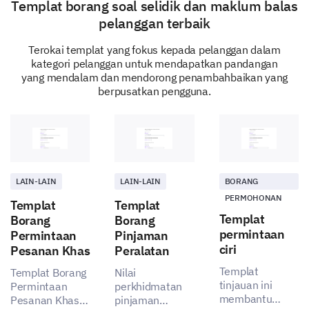
Templat borang soal selidik dan maklum balas
previous answers.
pelanggan terbaik
Describe any specific feature or improvement
Terokai templat yang fokus kepada pelanggan dalam
you would like to see.
kategori pelanggan untuk mendapatkan pandangan
yang mendalam dan mendorong penambahbaikan yang
berpusatkan pengguna.
How do you think your suggested feature(s)
LAIN-LAIN
LAIN-LAIN
BORANG
would impact the overall product?
PERMOHONAN
Templat
Templat
Significantly improve
Templat
Borang
Borang
permintaan
Permintaan
Pinjaman
ciri
Pesanan Khas
Peralatan
Templat
Templat Borang
Nilai
tinjauan ini
Permintaan
perkhidmatan
Moderately improve
membantu
Pesanan Khas
pinjaman