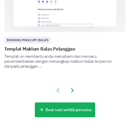
How would the following potential features
impact your usage of our product?
BORANG MAKLUM BALAS
Increase
Same
Decrease
Templat Maklum Balas Pelanggan
Real-time collaboration
Templat ini membantu anda memahami dan memacu
penambahbaikan dengan menangkap maklum balas terperinci
daripada pelanggan ...
Advanced analytics
Mobile app
Previous slide
Next slide
Custom reporting
Buat soal selidik percuma
Your Suggestions
We value your creativity and insight. Provide us with
specific suggestions or elaborate more on your