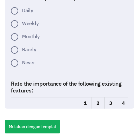
Daily
Weekly
Monthly
Rarely
Never
Rate the importance of the following existing
features:
1
2
3
4
5
User Interface
Mulakan dengan templat
Customer Support