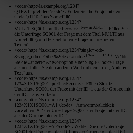
<code>http://ls.example.org/1234?
QTEXT=prefilled</code> : Füllen Sie die Frage mit dem
Code QTEXT aus 'vorbefüllt'
<code>https://ls.example.org/1234?
(New in 3.14.1 )
MULTI_SQ001=prefilled</code>
: Füllen Sie
die Unterfrage SQ001 der Frage mit dem Titel MULTI aus
'vorbefüllt' (zum Beispiel für eine Frage mit mehreren
Texten).
<code>https://ls.example.org/1234?single=-oth-
(New in 3.14.1 )
&single_other=Other%20text</code>
: Wählen
Sie die „andere“ Antwortoption einer Single-Choice-Frage
aus und füllen Sie den anderen Wert mit dem Text „Anderer
Text“ aus.
<code>https://ls.example.org/1234?
1234X1X1SQ001=prefilled</code> : Füllen Sie die
Unterfrage SQ001 der Frage mit der ID: 1 aus der Gruppe mit
der ID: 1 aus 'vorbefüllt'
<code>https://ls.example.org/1234?
1234X1X1SQ001=A1</code> : Antwortmöglichkeit
vorwählen 'A1' der Unterfrage SQ001 der Frage mit der ID: 1
aus der Gruppe mit der ID: 1.
<code>https://ls.example.org/1234?
1234X1X1SQ001=Y</code> : Wählen Sie die Unterfrage
SQ001 der Frage mit der ID 1 aus der Gruppe mit der ID: 1