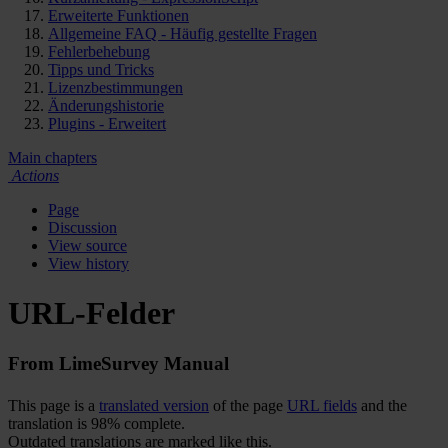
Erweiterte Funktionen
Allgemeine FAQ - Häufig gestellte Fragen
Fehlerbehebung
Tipps und Tricks
Lizenzbestimmungen
Änderungshistorie
Plugins - Erweitert
Main chapters
Actions
Page
Discussion
View source
View history
URL-Felder
From LimeSurvey Manual
This page is a
translated version
of the page
URL fields
and the
translation is 98% complete.
Outdated translations are marked like this.