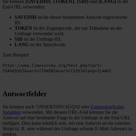
Sie können
{SAVEDID}
,
{TOKEN}
,
{SID}
und
{LANG}
in der
End-URL verwenden:
SAVEDID
ist die dieser bestimmten Antwort zugewiesene
ID;
TOKEN
ist der Zugangscode, der zur Teilnahme an der
Umfrage verwendet wird;
SID
ist die Umfrage-ID;
LANG
ist der Sprachcode.
Zum Beispiel:
https://www.limesurvey.org/test.php?var1=
{SAVEDID}&var2={TOKEN}&var3={SID}&lang={LANG}
Antwortfelder
Sie können auch ''
{INSERTANS:SGQA}
oder
ExpressionScript-
Variablen
verwenden. Mit diesem URL-Feld können Sie die
Antwort auf eine bestimmte Frage in der Umfrage in die End-URL
einfügen. Dies kann nützlich sein, um eine Antwort an ein externes
Skript (z. B. eine während der Umfrage erfasste E-Mail-Adresse) zu
senden.