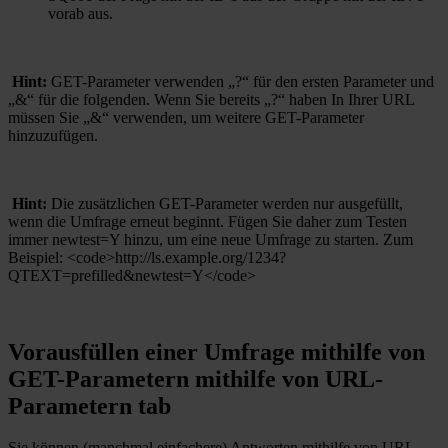
vorab aus.
Hint:
GET-Parameter verwenden „?“ für den ersten Parameter und
„&“ für die folgenden. Wenn Sie bereits „?“ haben In Ihrer URL
müssen Sie „&“ verwenden, um weitere GET-Parameter
hinzuzufügen.
Hint:
Die zusätzlichen GET-Parameter werden nur ausgefüllt,
wenn die Umfrage erneut beginnt. Fügen Sie daher zum Testen
immer newtest=Y hinzu, um eine neue Umfrage zu starten. Zum
Beispiel: <code>http://ls.example.org/1234?
QTEXT=prefilled&newtest=Y</code>
Vorausfüllen einer Umfrage mithilfe von
GET-Parametern mithilfe von URL-
Parametern tab
Sie können (manchmal einfachere) Antworten mithilfe von URL-