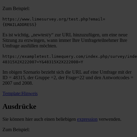
Zum Beispiel:
https://www.limesurvey.org/test.php?email=
{EMAILADDRESS}
Es ist wichtig, „newtest/y“ zur URL hinzuzufügen, um eine neue
Sitzung zu erzwingen, wann immer Ihre Umfrageteilnehmer Ihre
Umfrage ausfüllen möchten.
https://exampletest.limequery.com/index.php/survey/inde
48315X2X222007=Y&48315X2X222008=Y
Im obigen Szenario bezieht sich die URL auf eine Umfrage mit der
ID = 48315, der Gruppe =2, der Frage=22 und den Antwortcodes =
2007 und 2008.
Template:Hinweis
Ausdrücke
Sie können hier auch einen beliebigen
expression
verwenden.
Zum Beispiel: