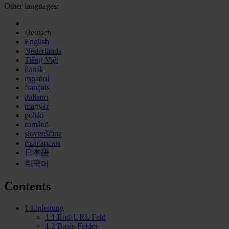
Other languages:
Deutsch
English
Nederlands
Tiếng Việt
dansk
español
français
italiano
magyar
polski
română
slovenščina
български
日本語
한국어
Contents
1
Einleitung
1.1
End-URL Feld
1.2
Basis-Felder