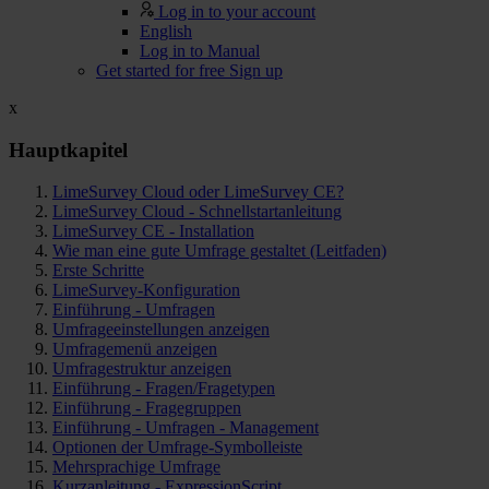
Log in to your account
English
Log in to Manual
Get started for free
Sign up
x
Hauptkapitel
LimeSurvey Cloud oder LimeSurvey CE?
LimeSurvey Cloud - Schnellstartanleitung
LimeSurvey CE - Installation
Wie man eine gute Umfrage gestaltet (Leitfaden)
Erste Schritte
LimeSurvey-Konfiguration
Einführung - Umfragen
Umfrageeinstellungen anzeigen
Umfragemenü anzeigen
Umfragestruktur anzeigen
Einführung - Fragen/Fragetypen
Einführung - Fragegruppen
Einführung - Umfragen - Management
Optionen der Umfrage-Symbolleiste
Mehrsprachige Umfrage
Kurzanleitung - ExpressionScript