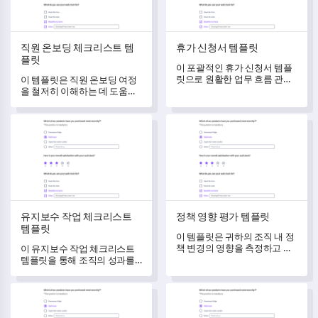
직원 온보딩 체크리스트 템
휴가 신청서 템플릿
플릿
이 포괄적인 휴가 신청서 템플
릿으로 원활한 업무 흐름 관리
이 템플릿은 직원 온보딩 여정
를 경험하세요.
을 철저히 이해하는 데 도움을
주어, 교육 프로그램을 개선하
고 변화시키기 위한 핵심 인사
유지보수 작업 체크리스트 템플릿
정책 영향 평가 템플릿
이트를 제공합니다.
유지보수 작업 체크리스트
정책 영향 평가 템플릿
템플릿
이 템플릿은 귀하의 조직 내 정
책 변경의 영향을 측정하고 이
이 유지보수 작업 체크리스트
해할 수 있도록 해줍니다.
템플릿을 통해 조직의 성과를
향상시키고 일상적인 관행의
효과성을 변모시킵니다.
리더십 자질 자기 평가 템플릿
브랜드 속성 평가 템플릿