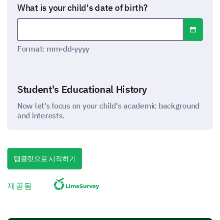
What is your child's date of birth?
Open dat
Date format: mm-dd-yyyy
Format: mm-dd-yyyy
Student's Educational History
Now let's focus on your child's academic background
and interests.
What school did your child previously attend?
템플릿으로 시작하기
Was your child's previous school public or
제공됨
private?
Public