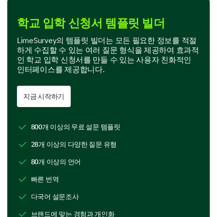
Private
학교 입학 신청서 템플릿 빌더
LimeSurvey의 템플릿 빌더는 모든 필요한 정보를 적절
Student's Health Information
하게 수집할 수 있는 여러 질문 형식을 제공하여 효과적
인 학교 입학 신청서를 만들 수 있는 사용자 친화적인
We want to provide a safe and supportive
인터페이스를 제공합니다.
environment for all students. Please share any
relevant health information about your child.
지금 시작하기
Does your child require any special
accommodations at school?
800개 이상의 무료 설문 템플릿
Yes
28개 이상의 다양한 질문 유형
No
80개 이상의 언어
Please enter your comment here:
빠른 번역
다국어 설문조사
브랜드에 맞는 경험과 개인화