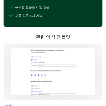
무제한 설문조사 및 질문
고급 설문조사 기능
Parent/Guardian Information
Please give us some information about yourself.
관련 양식 템플릿
What is your full name?
Please provide your physical address.
Please provide your contact number.