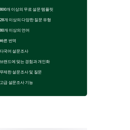
User-friendliness
800개 이상의 무료 설문 템플릿
1
2
3
4
5
28개 이상의 다양한 질문 유형
80개 이상의 언어
빠른 번역
다국어 설문조사
브랜드에 맞는 경험과 개인화
무제한 설문조사 및 질문
고급 설문조사 기능
 user experience.
that you think needs
oduct.