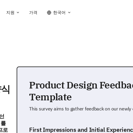
지원
가격
한국어
Product Design Feedb
양식
Template
This survey aims to gather feedback on our newly
개선
터를
First Impressions and Initial Experien
프로