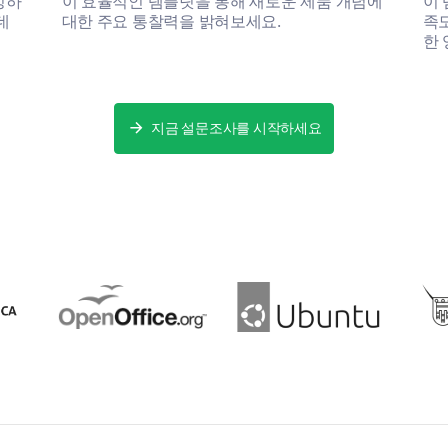
정하
이 효율적인 템플릿을 통해 새로운 제품 개념에
이 
데
대한 주요 통찰력을 밝혀보세요.
족도
How likely are you to continue using the prod
한 
Very likely
Likely
지금 설문조사를 시작하세요
Neutral
Unlikely
Very unlikely
제공됨