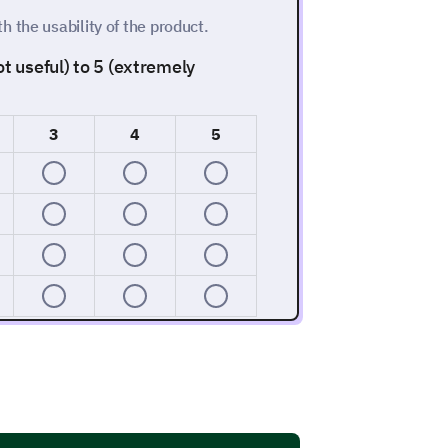
 the usability of the product.
ot useful) to 5 (extremely
3
4
5
nctionality and user-friendliness