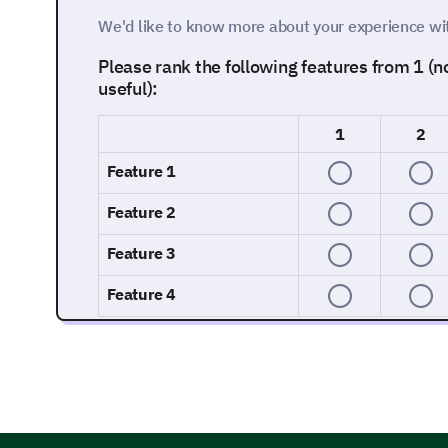
We'd like to know more about your experience with
Please rank the following features from 1 (n
useful):
1
2
Feature 1
Feature 2
Feature 3
Feature 4
On a scale of 1 to 5, please rate both the fu
of the following elements: