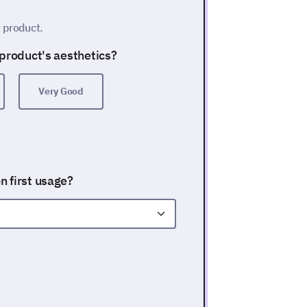
w product.
 product's aesthetics?
Very Good
n first usage?