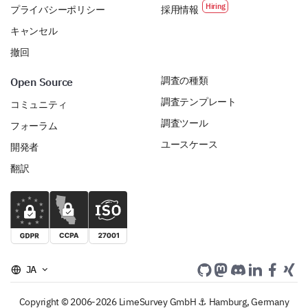
regarding your experience with our brand.
プライバシーポリシー
採用情報
キャンセル
撤回
調査の種類
Open Source
調査テンプレート
コミュニティ
Final Thoughts and Suggestions
調査ツール
フォーラム
We're almost done! Just some final thoughts and
ユースケース
開発者
suggestions from your side.
翻訳
Would you recommend our brand to others?
Definitely
Probably
Not sure
JA
Probably not
Copyright © 2006-2026 LimeSurvey GmbH ⚓ Hamburg, Germany