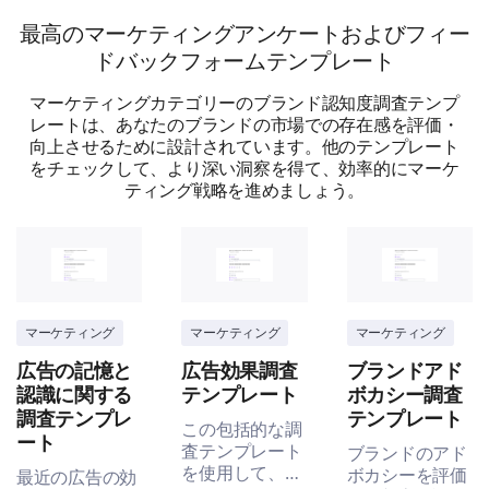
High-quality
最高のマーケティングアンケートおよびフィー
ドバックフォームテンプレート
Cost-effective
マーケティングカテゴリーのブランド認知度調査テンプ
Customer-oriented
レートは、あなたのブランドの市場での存在感を評価・
向上させるために設計されています。他のテンプレート
Other:
をチェックして、より深い洞察を得て、効率的にマーケ
ティング戦略を進めましょう。
Understanding Your Experience with Our
Brand
Your experiences shape your perception, and we
want to understand them better.
マーケティング
マーケティング
マーケティング
広告の記憶と
広告効果調査
ブランドアド
認識に関する
テンプレート
ボカシー調査
Have you ever purchased any of our products or
調査テンプレ
テンプレート
この包括的な調
services?
ート
査テンプレート
ブランドのアド
を使用して、最
ボカシーを評価
最近の広告の効