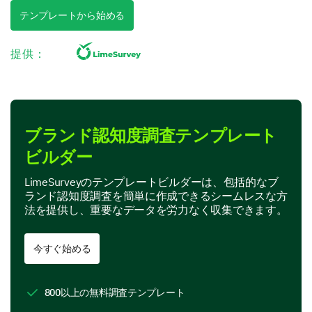
TV
テンプレートから始める
Radio
提供：
Social Media
Internet Ads
Word of Mouth
ブランド認知度調査テンプレート
ビルダー
Newspapers/Magazines
LimeSurveyのテンプレートビルダーは、包括的なブ
Other:
ランド認知度調査を簡単に作成できるシームレスな方
法を提供し、重要なデータを労力なく収集できます。
Please rate your overall impression of our
今すぐ始める
brand.
Very Positive
800以上の無料調査テンプレート