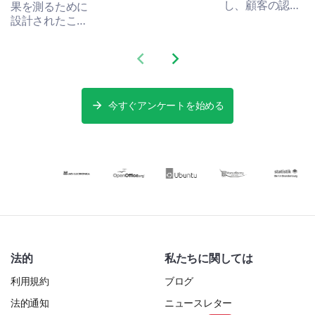
新の広告キャン
し、顧客の認識
果を測るために
ペーンの効果を
を理解し、顧客
設計されたこの
Yes
No
高めましょう。
の体験に関する
調査テンプレー
データを収集す
トで、広告活動
Previous slide
Next slide
るための強力で
を変革しましょ
戦略的に設計さ
う。
If "Yes" to the previous question:
れたテンプレー
トです。
今すぐアンケートを始める
How satisfied were you with your purchase?
Very Satisfied
Satisfied
Neutral
Dissatisfied
法的
私たちに関しては
Very Dissatisfied
利用規約
ブログ
法的通知
ニュースレター
Please provide any additional comments