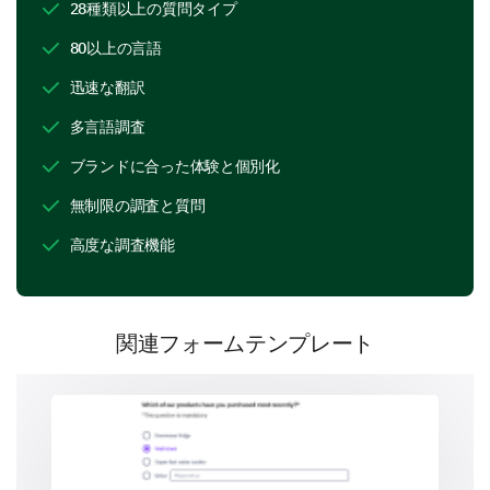
28種類以上の質問タイプ
Positive
80以上の言語
Neutral
迅速な翻訳
Negative
多言語調査
Very Negative
ブランドに合った体験と個別化
無制限の調査と質問
Group Title: Diving Deeper into Brand
高度な調査機能
Perception
Let's dive deeper into your perceptions and thoughts
about our brand. Your detailed answers will help us
make informed decisions.
関連フォームテンプレート
In your opinion, how does our brand compare
with competitors on the following aspects?
1
2
3
4
5
6