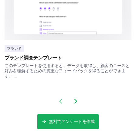
Quality
Value for Money
Customer Service
Innovation
ブランド
Brand Reputation
ブランド調査テンプレート
このテンプレートを使用すると、データを取得し、顧客のニーズと
好みを理解するための貴重なフィードバックを得ることができま
す。 ...
Which words would you associate with our
brand? (Select all that apply)
Previous slide
Next slide
Trustworthy
Innovative
無料でアンケートを作成
Traditional