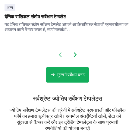
अन्य
दैनिक राशिफल संतोष सर्वेक्षण टेम्पलेट
Guidance in decision-making
यह दैनिक राशिफल संतोष सर्वेक्षण टेम्पलेट आपको आपके राशिफल सेवा की प्रभावशीलता का
आकलन करने में मदद करता है, उपयोगकर्ताओं ...
Previous slide
Next slide
Detailed Astrological Preferences
In this part, let's dig deeper into your specific
मुफ्त में सर्वेक्षण बनाएं
astrological interests.
Please provide your Sun, Moon, and Ascendant
सर्वश्रेष्ठ ज्योतिष सर्वेक्षण टेम्पलेट्स
sign if you know them?
Sun Sign:
ज्योतिष सर्वेक्षण टेम्पलेट्स की श्रेणी में सर्वश्रेष्ठ प्रश्नावली और फीडबैक
फॉर्म का हमारा सूचीपत्र खोजें। अनमोल अंतर्दृष्टियाँ खोजें, डेटा को
सुंदरता से कैप्चर करें और इन ट्रेंडिंग टेम्पलेट्स के साथ प्रभावी
रणनीतियों की योजना बनाएं!