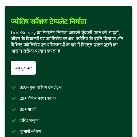
these specific life aspects?
Yes
Uncertain
No
ज्योतिष सर्वेक्षण टेम्पलेट निर्माता
Career Decisions
LimeSurvey का टेम्पलेट निर्माता आपको कुंडली पढ़ने की आदतों,
Relationships/Love Life
जीवन के विकल्पों पर ज्योतिषीय प्रभाव, ज्योतिष के प्रति विश्वास और
विशिष्ट ज्योतिषीय प्राथमिकताओं के बारे में विस्तृत प्रश्न पूछने का
आसान तरीका प्रदान करता है।
Financial Decisions
Health and Fitness
अब शुरू करें
Traveling and Vacations
800+ मुफ्त सर्वेक्षण टेम्पलेट्स
Beliefs Towards Astrology
28+ विभिन्न प्रश्न प्रकार
Now, we'd love to know more about what you believe
80+ भाषाएँ
and think when it comes to astrology.
त्वरित अनुवाद
What are your primary reasons for following
बहुभाषी सर्वेक्षण
astrology? (Select all that apply)