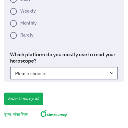
Weekly
Monthly
Rarely
Which platform do you mostly use to read your
horoscope?
Astrology & Life Decisions
टेम्पलेट के साथ शुरू करें
In this part, let's discuss how astrology influences
your decision-making process.
द्वारा संचालित
Please indicate if you consider astrology for