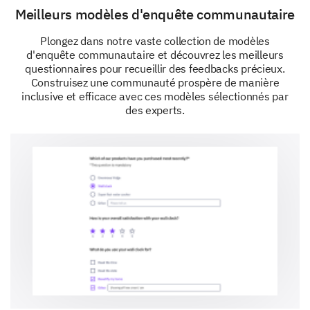
Other:
Meilleurs modèles d'enquête communautaire
Plongez dans notre vaste collection de modèles
d'enquête communautaire et découvrez les meilleurs
questionnaires pour recueillir des feedbacks précieux.
Construisez une communauté prospère de manière
inclusive et efficace avec ces modèles sélectionnés par
des experts.
Community Engagement
Let's examine how connected you feel to the
neighborhood and the community.
What kind of activities or events would foster
better community engagement?