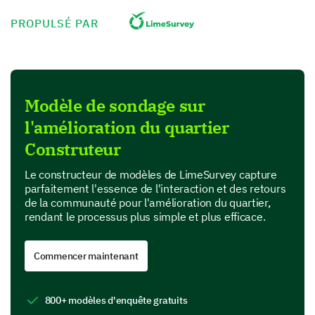
Let's focus on the all-important issue of safety and
PROPULSÉ PAR
security. Your insights will guide us in creating a safer
environment.
Please rate your level of agreement regarding
the safety/security measures in our
Modèle de sondage sur
neighborhood (where 1 is very unsatisfied, and
5 is very satisfied).
l'amélioration du quartier
Construteur
1
2
Street lights are sufficient
Le constructeur de modèles de LimeSurvey capture
parfaitement l'essence de l'interaction et des retours
There's an effective neighborhood watch
de la communauté pour l'amélioration du quartier,
rendant le processus plus simple et plus efficace.
Communication regarding safety is strong
Commencer maintenant
Law enforcement presence is satisfactory
800+ modèles d'enquête gratuits
Amenities and Facilities