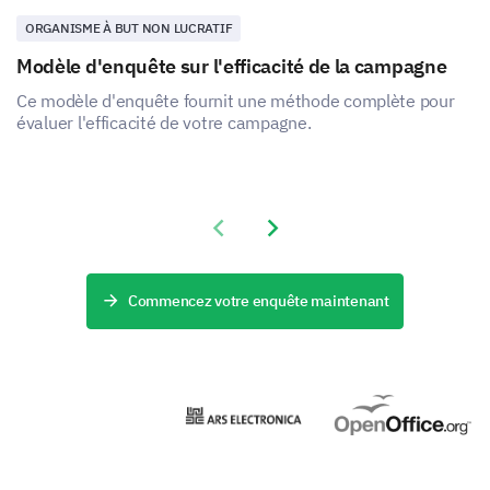
Your Personal Suggestions
ORGANISME À BUT NON LUCRATIF
Finally, we would like to hear from you directly about
Modèle d'enquête sur l'efficacité de la campagne
any specific improvements you'd love to see.
Ce modèle d'enquête fournit une méthode complète pour
évaluer l'efficacité de votre campagne.
Do you have any suggestions for change or
improvement in our neighborhood?
Previous slide
Next slide
Commencez votre enquête maintenant