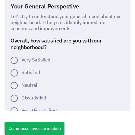
Your General Perspective
Let's try to understand your general mood about our
neighborhood. It helps us identify immediate
concerns and improvements.
Overall, how satisfied are you with our
neighborhood?
Very Satisfied
Satisfied
Neutral
Dissatisfied
Very Dissatisfied
Commencer avec un modèle
Safety and Security in the Neighborhood