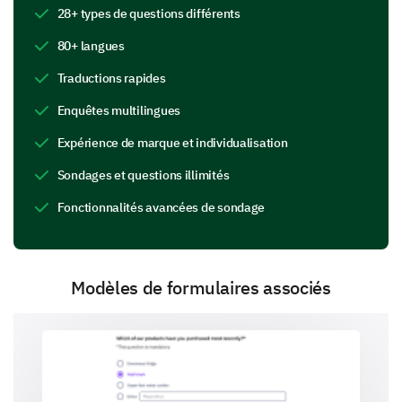
28+ types de questions différents
Now let's move to the existing amenities and
facilities in the neighborhood.
80+ langues
Traductions rapides
Please provide feedback on the following
neighborhood amenities and facilities.
Enquêtes multilingues
Yes
Uncertain
No
Expérience de marque et individualisation
Park/Playground
Sondages et questions illimités
Gym
Fonctionnalités avancées de sondage
Community Center
Library
Modèles de formulaires associés
Neighborhood Cleanliness
Hygiene and cleanliness play a pivotal role in
everyone's wellbeing. Let's review these aspects.