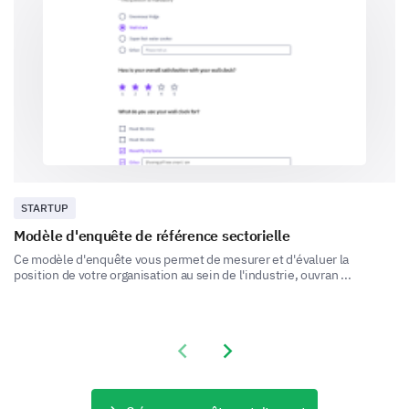
Approfondissons votre expérience
Vos retours détaillés nous aideront à identifier ce que
nous faisons bien et les domaines où nous pouvons
nous améliorer.
Comment évalueriez-vous la qualité de nos
produits/services ?
1. (Qualité du produit/service)
STARTUP
2. (Cohérence)
Modèle d'enquête de référence sectorielle
3. (Rapport qualité-prix)
Ce modèle d'enquête vous permet de mesurer et d'évaluer la
4. (Variété)
position de votre organisation au sein de l'industrie, ouvran ...
5. (Innovation)
1
2
3
4
5
Previous slide
Next slide