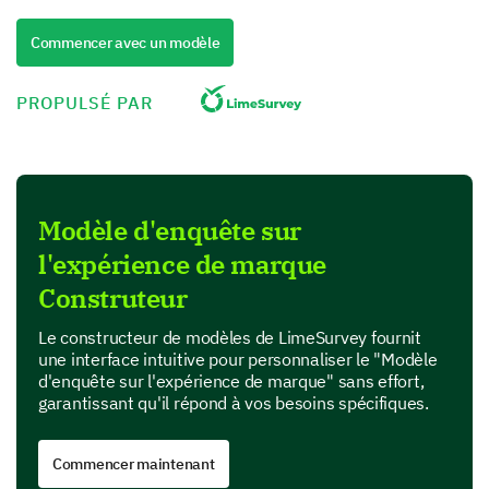
6. Autre : [Veuillez préciser]
Commencer avec un modèle
Veuillez saisir votre commentaire ici:
PROPULSÉ PAR
Modèle d'enquête sur
Veuillez évaluer votre impression initiale de
l'expérience de marque
notre marque.
Construteur
1. Très positif
Le constructeur de modèles de LimeSurvey fournit
une interface intuitive pour personnaliser le "Modèle
2. Positif
d'enquête sur l'expérience de marque" sans effort,
garantissant qu'il répond à vos besoins spécifiques.
3. Neutre
Commencer maintenant
4. Négatif