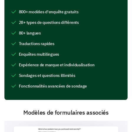
5. Très négatif
800+ modèles d'enquête gratuits
28+ types de questions différents
Qu'est-ce qui vous a attiré vers notre marque ?
80+ langues
(Sélectionnez tout ce qui s'applique)
Traductions rapides
1. Qualité du produit/service
Enquêtes multilingues
2. Réputation de la marque
Expérience de marque et individualisation
3. Avis des clients
Sondages et questions illimités
Fonctionnalités avancées de sondage
4. Prix
5. Promotions/Remises
6. Recommandations
Modèles de formulaires associés
7. Autre :