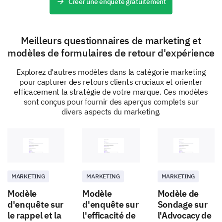
Créer une enquête gratuitement
Quelle est votre satisfaction vis-à-vis de notre
service client ?
Meilleurs questionnaires de marketing et
1
2
3
4
modèles de formulaires de retour d'expérience
Temps de réponse
Explorez d'autres modèles dans la catégorie marketing
pour capturer des retours clients cruciaux et orienter
Résolution de problème
efficacement la stratégie de votre marque. Ces modèles
sont conçus pour fournir des aperçus complets sur
Attitude du personnel
divers aspects du marketing.
Compétences en communication
Parlons de votre engagement
MARKETING
MARKETING
MARKETING
Comprendre votre niveau d'engagement nous aide à
mieux vous connecter et à améliorer notre relation.
Modèle
Modèle
Modèle de
d'enquête sur
d'enquête sur
Sondage sur
À quelle fréquence interagissez-vous avec
le rappel et la
l'efficacité de
l'Advocacy de
notre marque ?