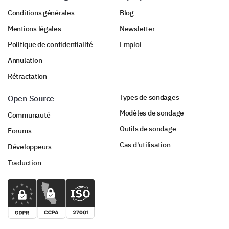
(Score Net de Promoteur)
Conditions générales
Blog
Mentions légales
Newsletter
1. Pas probable (0-6)
Politique de confidentialité
Emploi
2. Neutre (7-8)
Annulation
Rétractation
3. Très probable (9-10)
Types de sondages
Open Source
Modèles de sondage
Communauté
Outils de sondage
Forums
Cas d'utilisation
Développeurs
Traduction
Nous avons presque terminé. Juste
quelques questions finales à propos de
vous.
Enfin, quelques questions pour mieux vous
comprendre et s'assurer que nous adaptons nos