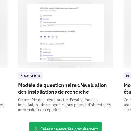
Facteur A
Facteur B
Facteur C
Facteur D
ÉDUCATION
ÉD
Modèle de questionnaire d'évaluation
Mod
des installations de recherche
étu
Aspirations futures - Tracer le chemin 
Ce modèle de questionnaire d'évaluation des
Ce m
ns,
installations de recherche vous permet d'obtenir des
pote
informations complètes ...
sur 
Enfin, regardons vers l'avenir et comprenons vos 
Envisagez-vous de poursuivre des études ou
dans un avenir proche ?
Créer une enquête gratuitement