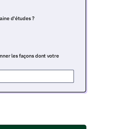
maine d'études ?
nner les façons dont votre
lorer vos expériences
ces dans votre poste actuel ou le