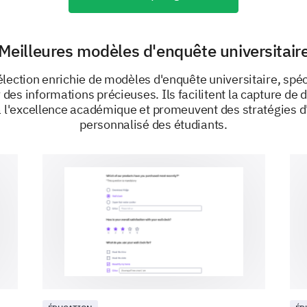
Veuil
Oui
Meilleures modèles d'enquête universitair
Non
élection enrichie de modèles d'enquête universitaire, sp
Peut-être
r des informations précieuses. Ils facilitent la capture de 
à l'excellence académique et promeuvent des stratégies
personnalisé des étudiants.
Pouvez-vous détailler vos objectifs futurs ?
PROPULSÉ PAR