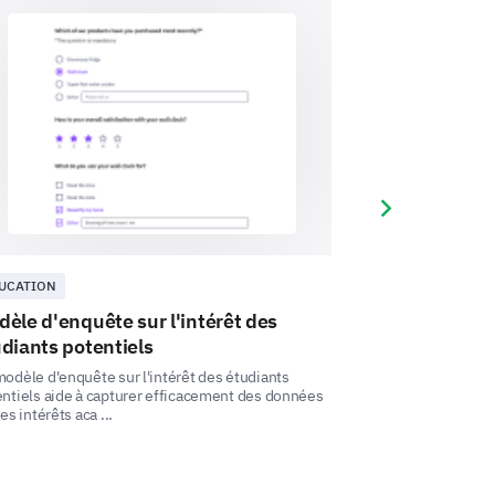
Next slide
UCATION
ÉDUCATION
èle d'enquête sur l'intérêt des
Modèle de son
diants potentiels
diplôme
à venir
odèle d'enquête sur l'intérêt des étudiants
Ce modèle de sond
ntiels aide à capturer efficacement des données
vous permet de mi
les intérêts aca ...
les besoins profess
ambitions et aspirations.
 une formation professionnelle