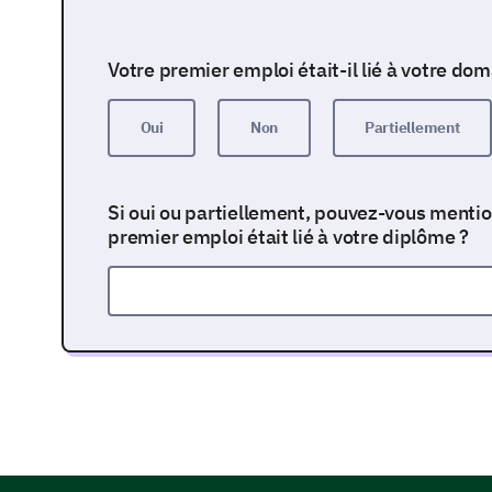
Votre premier emploi était-il lié à votre do
Oui
Non
Partiellement
Si oui ou partiellement, pouvez-vous mentio
premier emploi était lié à votre diplôme ?
Évaluer la satisfaction au travail - Exp
professionnelles
Maintenant, nous aimerions explorer vos expérien
plus récent.