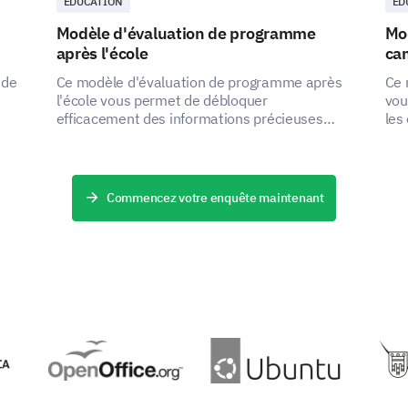
ÉDUCATION
ÉD
Modèle d'évaluation de programme
Mod
après l'école
ca
 de
Ce modèle d'évaluation de programme après
Ce 
l'école vous permet de débloquer
vou
efficacement des informations précieuses
les
fier
concernant la structure, la livraison et la
ain
commodité de votre programme.
accu
Commencez votre enquête maintenant