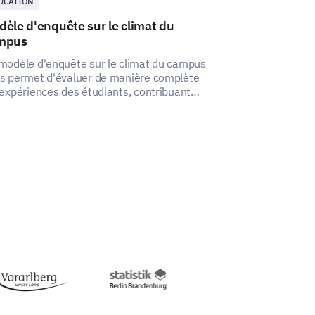
UCATION
ÉDUCATION
èle d'enquête sur le climat du
Modèle d'enqu
mpus
la vie sur le 
modèle d'enquête sur le climat du campus
Ce modèle d'enqu
s permet d'évaluer de manière complète
vie sur le camp
 expériences des étudiants, contribuant
différents aspec
si à créer un environnement de campus
débloquant des 
eillant et inclusif.
peuvent conduir