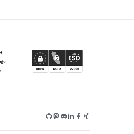
es
age
e