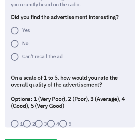
you recently heard on the radio.
Did you find the advertisement interesting?
Yes
No
Can't recall the ad
On a scale of 1 to 5, how would you rate the
overall quality of the advertisement?
Options: 1 (Very Poor), 2 (Poor), 3 (Average), 4
(Good), 5 (Very Good)
1
2
3
4
5
Please indicate your agreement with these