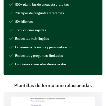
800+ plantillas de encuesta gratuitas
Please enter your comment here:
28+ tipos de preguntas diferentes
80+ idiomas
Traducciones rápidas
Encuestas multilingües
What was the key message that you derived
Experiencia de marca y personalización
from the advertisement?
Encuestas y preguntas ilimitadas
Funciones avanzadas de encuestas
Plantillas de formulario relacionadas
Advertisement Effects
We are interested in understanding the impact the ad
has had on you.