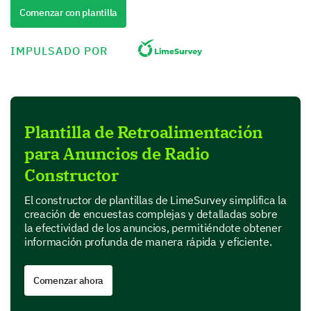
statements about the ad.
Comenzar con plantilla
Yes
Uncertain
No
IMPULSADO POR
The ad got my attention
The ad was memorable
The ad was relevant to me
Plantilla de Retroalimentación
para Anuncios de Radio
Advertisement Content and Message
Constructor
Let's delve deeper into the content and message of
El constructor de plantillas de LimeSurvey simplifica la
the ad you listened to.
creación de encuestas complejas y detalladas sobre
la efectividad de los anuncios, permitiéndote obtener
Do you recall the product or service advertised?
información profunda de manera rápida y eficiente.
Yes
Comenzar ahora
No