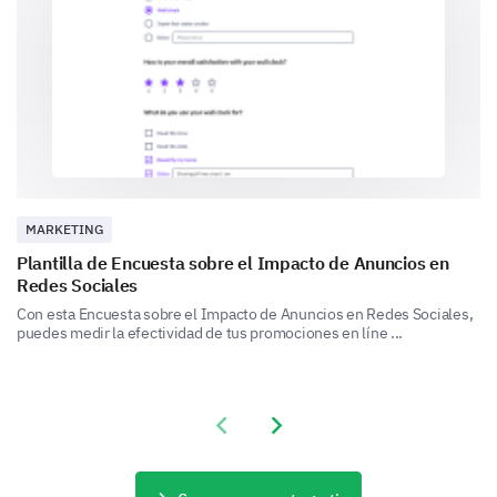
Did the ad stimulate interest in the
product/service?
Yes
No
Not sure
Did the ad influence your likelihood of
purchasing the product/service?
MARKETING
Plantilla de Encuesta sobre el Impacto de Anuncios en
Redes Sociales
Con esta Encuesta sobre el Impacto de Anuncios en Redes Sociales,
Demographic Information
puedes medir la efectividad de tus promociones en líne ...
Finally, we need some basic demographic
information to help us analyze the results.
What is your gender?
Previous slide
Next slide