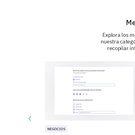
Me
Explora los m
nuestra catego
recopilar in
Previous slide
NEGOCIOS