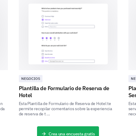
1
2
3
Interfaz de usuario
Servicio al cliente
Precios
Disponibilidad de opciones
NEGOCIOS
NE
Plantilla de Formulario de Reserva de
Pla
¡Cerrando!
Hotel
Ser
on
Esta Plantilla de Formulario de Reserva de Hotel te
Esta
Unas preguntas más sobre tus preferencias genera
oda
permite recopilar comentarios sobre la experiencia
serv
de reserva de t ...
nece
¿Recomendarías nuestro servicio a otros?
Por f
Sí
Crea una encuesta gratis