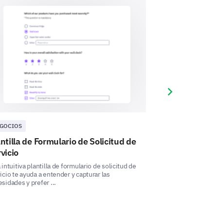
4
5
6
7
8
9
10
Next slide
GOCIOS
NEGOCIOS
ntilla de Formulario de Solicitud de
Plantilla de 
vicio
Restaurante
 intuitiva plantilla de formulario de solicitud de
Esta plantilla de f
les de viaje.
icio te ayuda a entender y capturar las
te permite entende
sidades y prefer ...
reserva y com ...
avor, escriba aquí su comentario: