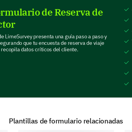
Formulario de Reserva de
ctor
 de LimeSurvey presenta una guía paso a paso y
¡Profundizando en los detalles!
segurando que tu encuesta de reserva de viaje
ecopila datos críticos del cliente.
Tus opiniones detalladas pueden ayudarnos a adap
¿Qué características te gustaría que mejor
Plantillas de formulario relacionadas
En una escala del 1 al 10, ¿cómo calificaría
nuestro servicio: