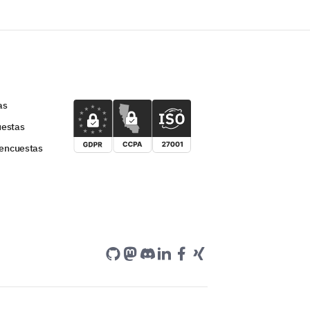
as
uestas
 encuestas