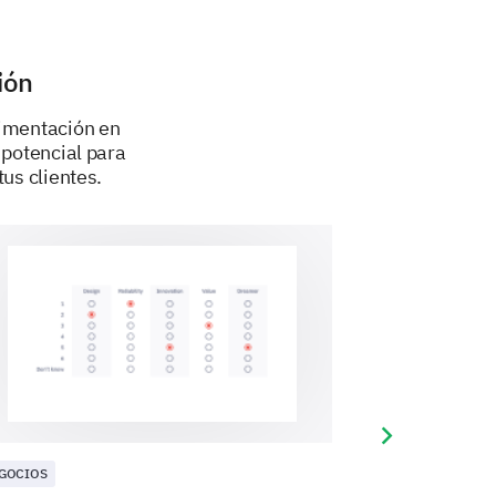
ión
limentación en
 potencial para
tus clientes.
nterior.
Next slide
GOCIOS
NEGOCIOS