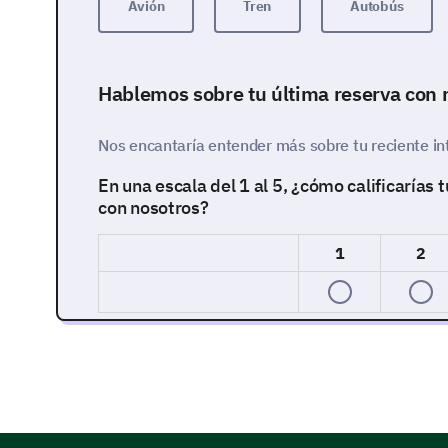
Avión
Tren
Autobús
Hablemos sobre tu última reserva con 
Nos encantaría entender más sobre tu reciente int
En una escala del 1 al 5, ¿cómo calificarías 
con nosotros?
1
2
¿Tienes algún comentario o sugerencia para
reserva?