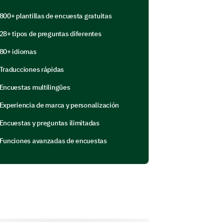
800+ plantillas de encuesta gratuitas
28+ tipos de preguntas diferentes
80+ idiomas
Traducciones rápidas
Encuestas multilingües
tar mejor nuestros servicios.
Experiencia de marca y personalización
áramos en nuestro sitio web?
Encuestas y preguntas ilimitadas
Funciones avanzadas de encuestas
s los siguientes aspectos de