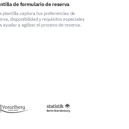
ntilla de formulario de reserva
Plantilla de f
pastel
a plantilla captura tus preferencias de
erva, disponibilidad y requisitos especiales
Esta plantilla d
a ayudar a agilizar el proceso de reserva.
pastel te ayuda 
vitales del cli
de pedidos prec