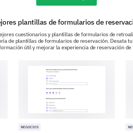
No
jores plantillas de formularios de reservac
Quizás
ejores cuestionarios y plantillas de formularios de retroa
ría de plantillas de formularios de reservación. Desata tu
formación útil y mejorar la experiencia de reservación de 
Por favor, explica la razón de tu respuesta a
IMPULSADO POR
NEGOCIOS
NE