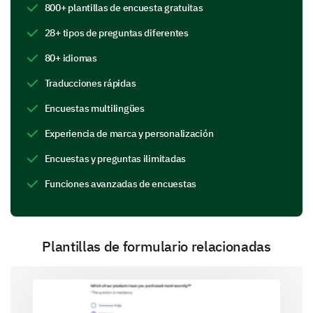
800+ plantillas de encuesta gratuitas
Your opinion about the building amenities and their
28+ tipos de preguntas diferentes
maintenance can help us better understand what
we're doing right and where we need to improve.
80+ idiomas
Please rate the following amenities on a scale
Traducciones rápidas
of 1 (Poor) to 5 (Excellent).
Encuestas multilingües
1
2
Experiencia de marca y personalización
Security
Encuestas y preguntas ilimitadas
Convenience (shops, garbage disposal, etc.)
Funciones avanzadas de encuestas
Laundry room
Parking facilities
Plantillas de formulario relacionadas
Common areas (Gardens, Playground, etc.)