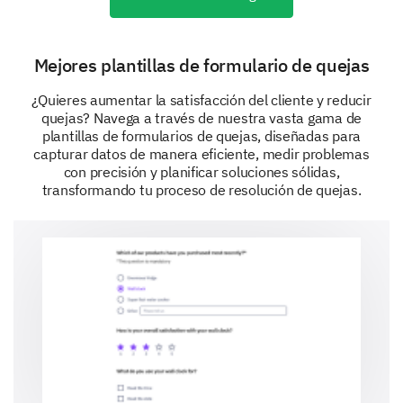
Security issues
Queries about leases and payments
Mejores plantillas de formulario de quejas
¿Quieres aumentar la satisfacción del cliente y reducir
If any of your concerns were not addressed
quejas? Navega a través de nuestra vasta gama de
satisfactorily, could you please provide more
plantillas de formularios de quejas, diseñadas para
details?
capturar datos de manera eficiente, medir problemas
con precisión y planificar soluciones sólidas,
transformando tu proceso de resolución de quejas.