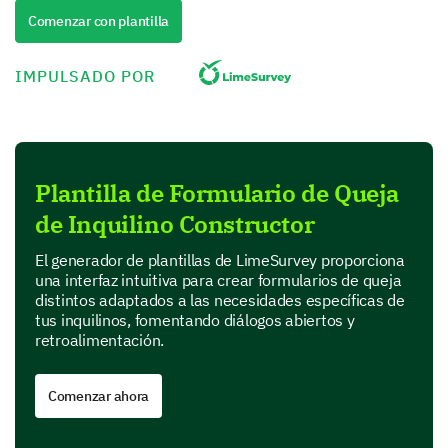
You and Your Neighbors
Comenzar con plantilla
Your satisfaction with your neighbors can significantly
influence your living experience. We'd appreciate
IMPULSADO POR
your insights on this.
How would you rate your relationship with your
neighbors?
Plantilla de Formulario de Queja
de Inquilino Constructor
El generador de plantillas de LimeSurvey proporciona
If your relationship is poor or very poor, could
una interfaz intuitiva para crear formularios de queja
you share the reasons?
distintos adaptados a las necesidades específicas de
tus inquilinos, fomentando diálogos abiertos y
retroalimentación.
Comenzar ahora
Building Amenities and Maintenance