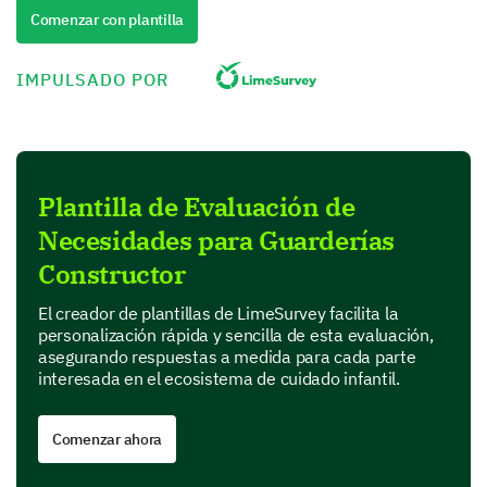
de guardería:
Comenzar con plantilla
1- Muy satisfecho
IMPULSADO POR
2- Satisfecho
3- Neutral
4- Insatisfecho
5- Muy insatisfecho
Plantilla de Evaluación de
1
2
Necesidades para Guarderías
Profesionalismo y amabilidad del personal
Constructor
Calidad de las comidas y refrigerios
El creador de plantillas de LimeSurvey facilita la
personalización rápida y sencilla de esta evaluación,
Actividades educativas
asegurando respuestas a medida para cada parte
interesada en el ecosistema de cuidado infantil.
Disponibilidad de juegos al aire libre
Comenzar ahora
Estándares de limpieza e higiene