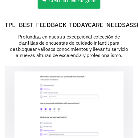
Crea una encuesta gratis
Apoyo a necesidades especiales
TPL_BEST_FEEDBACK_TDDAYCARE_NEEDSASS
Profundiza en nuestra excepcional colección de
plantillas de encuestas de cuidado infantil para
Otro:
desbloquear valiosos conocimientos y llevar tu servicio
a nuevas alturas de excelencia y profesionalismo.
Pensamientos Finales Sobre Sus
Preferencias de Guardería
Agradecemos su tiempo. Algunas preguntas finales
sobre sus preferencias de guardería nos ayudarán en
nuestro objetivo de mejorar continuamente nuestros