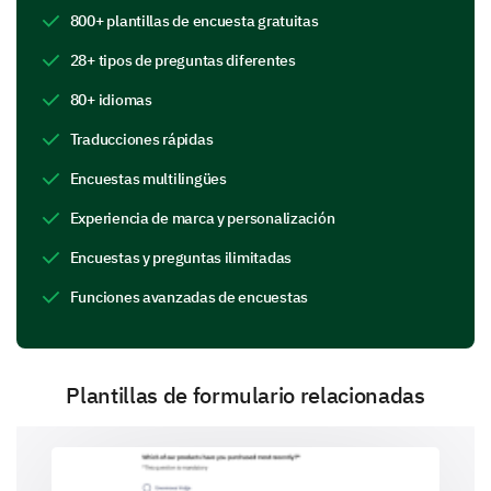
800+ plantillas de encuesta gratuitas
Explorando Sus Necesidades y
28+ tipos de preguntas diferentes
Expectativas de Guardería
80+ idiomas
Ahora, profundicemos en lo que espera de un servicio
de guardería. Sus respuestas aquí nos ayudarán a
Traducciones rápidas
adaptar nuestras ofertas para satisfacer mejor sus
necesidades.
Encuestas multilingües
¿Qué características o servicios específicos
Experiencia de marca y personalización
desearía que su proveedor de guardería actual
Encuestas y preguntas ilimitadas
ofreciera?
Funciones avanzadas de encuestas
Plantillas de formulario relacionadas
¿Cuáles de los siguientes servicios son críticos
para usted en un entorno de guardería?