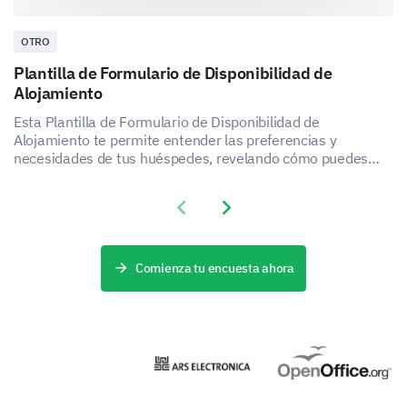
servicios.
OTRO
¿Consideraría cambiar a un nuevo servicio de
guardería si cumpliera con todas sus
Plantilla de Formulario de Disponibilidad de
expectativas y estuviera dentro de su rango de
Alojamiento
asequibilidad?
Esta Plantilla de Formulario de Disponibilidad de
Alojamiento te permite entender las preferencias y
Sí
necesidades de tus huéspedes, revelando cómo puedes
mejorar la satisfacción y la experiencia de tu servicio de
No
alojamiento.
Previous slide
Next slide
Indeciso
Comienza tu encuesta ahora
Si desea compartir algún comentario o
sugerencia adicional que crea que puede
ayudarnos a mejorar nuestros servicios de
guardería, por favor proporciónelos aquí.