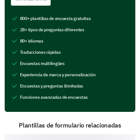
Please indicate your agreement with the
following statements:
800+ plantillas de encuesta gratuitas
28+ tipos de preguntas diferentes
80+ idiomas
I trust this brand to consistently deliver high-quality p
Traducciones rápidas
I find this brand to be reliable.
Encuestas multilingües
I would recommend the brand to a friend.
Experiencia de marca y personalización
Encuestas y preguntas ilimitadas
Final thoughts and demographic
Funciones avanzadas de encuestas
information
We're almost done. Just some final questions about
you.
Plantillas de formulario relacionadas
What is your gender?