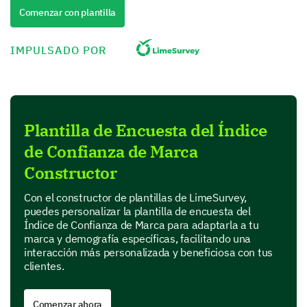
- Neither satisfied nor unsatisfied
Comenzar con plantilla
- Somewhat unsatisfied
- Extremely unsatisfied
IMPULSADO POR
1
2
3
4
5
Product quality
Customer service
Plantilla de Encuesta del Índice
de Confianza de Marca
Pricing
Constructor
Variety
Con el constructor de plantillas de LimeSurvey,
puedes personalizar la plantilla de encuesta del
Índice de Confianza de Marca para adaptarla a tu
Moving on to your perception of our brand
marca y demografía específicas, facilitando una
interacción más personalizada y beneficiosa con tus
Now, let’s talk about your perception of our brand.
clientes.
Analyzing your brand trust
Comenzar ahora
Let's focus on your level of trust towards our brand.