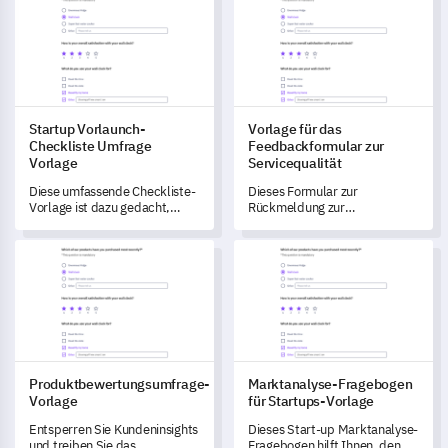
präferenzen Ihrer
erfüllen.
Gemeinschaft zu verstehen,
und ermöglicht es Ihnen,
Verbesserungen im Service auf
der Grundlage zuverlässiger
Daten voranzutreiben.
Startup Vorlaunch-
Vorlage für das
Checkliste Umfrage
Feedbackformular zur
Vorlage
Servicequalität
Diese umfassende Checkliste-
Dieses Formular zur
Vorlage ist dazu gedacht,
Rückmeldung zur
Ihnen zu helfen, wichtige
Servicequalität hilft Ihnen, die
Bereiche vor dem Start Ihres
Kundenzufriedenheit zu
Produktbewertungsumfrage-Vorlage
Marktanalyse-Fragebogen für 
Unternehmens zu identifizieren
messen und
und anzugehen.
Verbesserungsbereiche zu
identifizieren.
Produktbewertungsumfrage-
Marktanalyse-Fragebogen
Vorlage
für Startups-Vorlage
Entsperren Sie Kundeninsights
Dieses Start-up Marktanalyse-
und treiben Sie das
Fragebogen hilft Ihnen, den