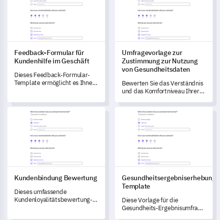
Feedback-Formular für
Umfragevorlage zur
Kundenhilfe im Geschäft
Zustimmung zur Nutzung
von Gesundheitsdaten
Dieses Feedback-Formular-
Template ermöglicht es Ihnen,
Bewerten Sie das Verständnis
einzigartige Einblicke in Ihren
und das Komfortniveau Ihrer
Service zur Kundenbetreuung
Patienten hinsichtlich der
im Geschäft zu gewinnen und
Nutzung ihrer
Kundenbindung Bewertung
Gesundheitsergebniserhebun
hilft Ihnen, die
Gesundheitsdaten mit dieser
Kundenzufriedenheit
aufschlussreichen Umfrage.
umfassend zu messen.
Kundenbindung Bewertung
Gesundheitsergebniserhebungs
Template
Dieses umfassende
Kundenloyalitätsbewertung-
Diese Vorlage für die
Umfrageschema ermöglicht es
Gesundheits-Ergebnisumfrage
Ihnen, die Kundenloyalität und
ermöglicht es Ihnen, die