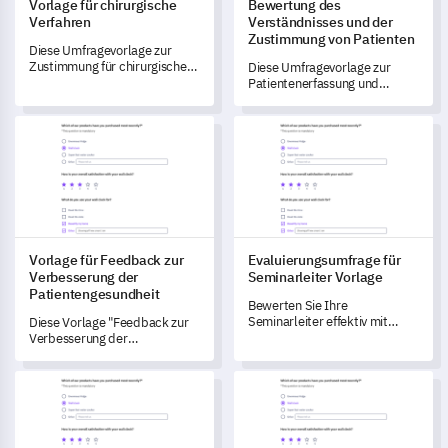
Vorlage für chirurgische
Bewertung des
Verfahren
Verständnisses und der
Zustimmung von Patienten
Diese Umfragevorlage zur
Zustimmung für chirurgische
Diese Umfragevorlage zur
Verfahren ermöglicht es Ihnen,
Patientenerfassung und
die Perspektiven der Patienten
Einwilligung ermöglicht es
zum Zustimmungsprozess zu
Ihnen, das Verständnis der
Vorlage für Feedback zur Verbesserung der Patientengesundh
Evaluierungsumfrage für Semin
verstehen und Bereiche zu
Patienten über ihren
identifizieren, die
Gesundheitszustand und die
Verbesserung benötigen.
Behandlung zu erfassen, um
informiertere
Einwilligungsprozesse zu
fördern.
Vorlage für Feedback zur
Evaluierungsumfrage für
Verbesserung der
Seminarleiter Vorlage
Patientengesundheit
Bewerten Sie Ihre
Seminarleiter effektiv mit
Diese Vorlage "Feedback zur
dieser umfassenden
Verbesserung der
Bewertungsumfrage-Vorlage.
Patientengesundheit"
ermöglicht es den Beteiligten,
Umfragevorlage zu Einkaufsvorlieben im Internet
Website-Nutzererfahrungsumf
wichtige Daten über den
aktuellen Gesundheitszustand
der Patienten,
Verbesserungsmaßnahmen