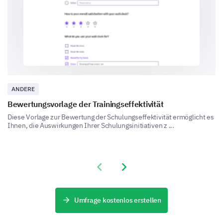
Question and answer sessions
Visual aids (PowerPoint, images, videos)
ANDERE
Bewertungsvorlage der Trainingseffektivität
Diese Vorlage zur Bewertung der Schulungseffektivität ermöglicht es
Ihnen, die Auswirkungen Ihrer Schulungsinitiativen z ...
Applying Knowledge in the Workplace
Previous slide
Next slide
This section is about the practical application of what
you have learned during the training.
Umfrage kostenlos erstellen
Do you think the safety training you received
will help to improve workplace safety?