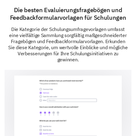
Die besten Evaluierungsfragebögen und
Yes
No
Not sure
Feedbackformularvorlagen für Schulungen
Can you provide a brief explanation or example
Die Kategorie der Schulungsumfragevorlagen umfasst
of how you have used or planned to use the
eine vielfältige Sammlung sorgfältig maßgeschneiderter
Fragebögen und Feedbackformularvorlagen. Erkunden
knowledge gained in your work environment?
Sie diese Kategorie, um wertvolle Einblicke und mögliche
Verbesserungen für Ihre Schulungsinitiativen zu
gewinnen.
Suggestions and Improvements
We value your suggestions which will immensely
help us in improving the safety training program.
Please share any additional comments or
suggestions to improve our safety training
program.