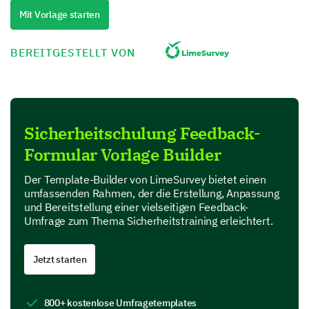
1
2
Mit Vorlage starten
The concepts were clearly explained
BEREITGESTELLT VON
The course covered all relevant safety topics
The information was up-to-date
Sicherheitschulung Feedback-
Trainer's Competency and Delivery
Formular Vorlage Builder
We would like to hear your views about the Trainer's
competence and method of delivery
Der Template-Builder von LimeSurvey bietet einen
umfassenden Rahmen, der die Erstellung, Anpassung
Please rate our trainer based on Knowledge
und Bereitstellung einer vielseitigen Feedback-
about the topic and Communicative
Umfrage zum Thema Sicherheitstraining erleichtert.
effectiveness.
Jetzt starten
Knowledge
Poor
Below Average
Average
Above Aver
800+ kostenlose Umfragetemplates