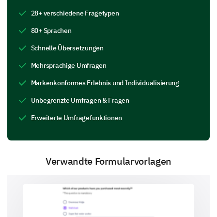
Knowledge
28+ verschiedene Fragetypen
80+ Sprachen
What elements of the trainer's methodology
Schnelle Übersetzungen
did you find useful?
Mehrsprachige Umfragen
Case studies
Markenkonformes Erlebnis und Individualisierung
Unbegrenzte Umfragen & Fragen
Erweiterte Umfragefunktionen
Hands-on demonstrations
Verwandte Formularvorlagen
Group activities