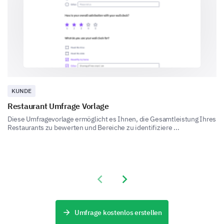
Sehr ineffektiv
Klassengestaltung und Interaktion
Überprüfen wir als Nächstes die Klassengestaltung
und wie der Lehrer mit den Schülern interagiert.
KUNDE
Bitte beantworten Sie die folgenden Fragen zu
Ihrer Klassengestaltung und Interaktion.
Restaurant Umfrage Vorlage
Diese Umfragevorlage ermöglicht es Ihnen, die Gesamtleistung Ihres
Restaurants zu bewerten und Bereiche zu identifiziere ...
Ermutigt Ihr Lehrer Fragen?
Geht Ihr Lehrer geduldig mit den Fehlern der Schüler 
Previous slide
Next slide
Gibt Ihr Lehrer Ihnen persönliche Aufmerksamkeit?
Umfrage kostenlos erstellen
Was gefällt Ihnen am meisten an der Art und