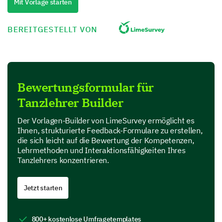
1- Immer
Mit Vorlage starten
2- Meistens
3- Manchmal
BEREITGESTELLT VON
4- Selten
5- Nie
1
2
3
4
Bewertungsformular für
Pünktlichkeit
Tanzlehrer Builder
Präsentation
Der Vorlagen-Builder von LimeSurvey ermöglicht es
Kommunikationsfähigkeiten
Ihnen, strukturierte Feedback-Formulare zu erstellen,
die sich leicht auf die Bewertung der Kompetenzen,
Lehrmethoden und Interaktionsfähigkeiten Ihres
Respekt gegenüber den Schülern
Tanzlehrers konzentrieren.
Lehrfähigkeiten und Techniken
Jetzt starten
Lassen Sie uns nun die Lehrfähigkeiten und Techniken
Ihres Lehrers besprechen.
800+ kostenlose Umfragetemplates