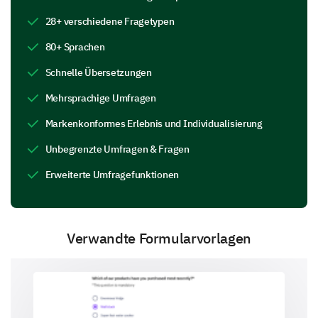
Welche der folgenden Techniken verwendet Ihr
28+ verschiedene Fragetypen
Lehrer während des Unterrichts? (Wählen Sie
80+ Sprachen
alle zutreffenden aus.)
Schnelle Übersetzungen
Demonstration
Erklärung
Mehrsprachige Umfragen
Markenkonformes Erlebnis und Individualisierung
Geführte Praxis
Individuelles Feedback
Unbegrenzte Umfragen & Fragen
Erweiterte Umfragefunktionen
Gruppenaktivität
Wie effektiv sind die Lehrmethoden Ihres
Lehrers?
Verwandte Formularvorlagen
Sehr effektiv
Effektiv
Neutral
Ineffektiv