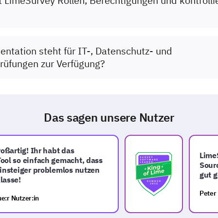
t LimeSurvey Rollen, Berechtigungen und kontrolli
tation steht für IT-, Datenschutz- und
rüfungen zur Verfügung?
Das sagen unsere Nutzer
ßartig! Ihr habt das
LimeSur
l so einfach gemacht, dass
Source-
steiger problemlos nutzen
gut ge
sse!
Peter B.
r Nutzer:in