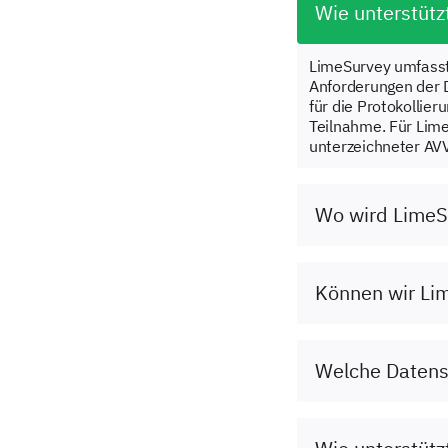
Wie unterstüt
LimeSurvey umfasst 
Anforderungen der 
für die Protokollie
Teilnahme. Für Lim
unterzeichneter AVV
Wo wird LimeS
Können wir Lim
Welche Datensc