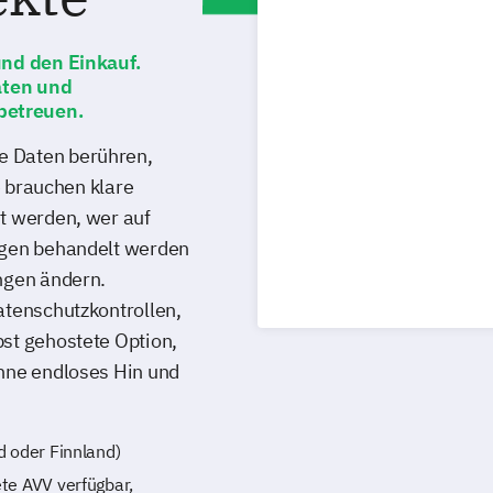
und den Einkauf.
aten und
betreuen.
 Daten berühren,
e brauchen klare
t werden, wer auf
ngen behandelt werden
ngen ändern.
atenschutzkontrollen,
st gehostete Option,
hne endloses Hin und
 oder Finnland)
te AVV verfügbar,