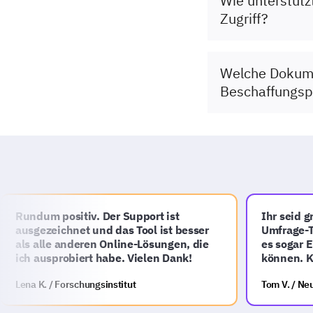
Wie unterstütz
Zugriff?
Welche Dokumen
Beschaffungsp
Rundum positiv. Der Support ist
Ihr seid gro
ausgezeichnet und das Tool ist besser
Umfrage-Too
als alle anderen Online-Lösungen, die
es sogar Ein
ich ausprobiert habe. Vielen Dank!
können. Kla
Lena K. / Forschungsinstitut
Tom V. / Neue: