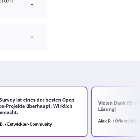
erten
vey ist eines der besten Open-
Vielen Dank für dies
Projekte überhaupt. Wirklich
Lösung!
macht.
Alex R. / Öffentlicher Se
 / Entwickler-Community