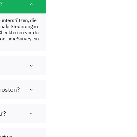
?
unterstützen, die
onale Steuerungen
-Checkboxen vor der
on LimeSurvey ein
 hosten?
ar?