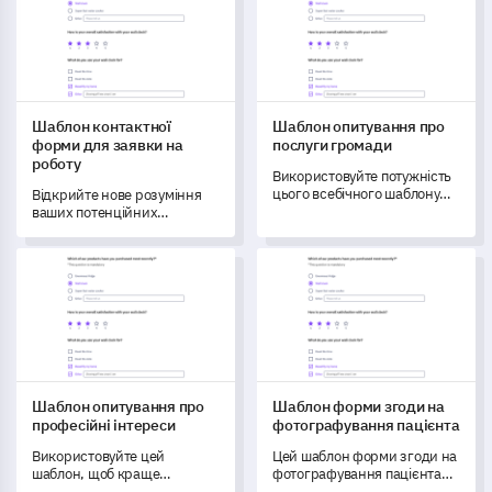
поведінки та звичок ваших
зацікавлених сторін у сфері
здоров'я.
Шаблон контактної
Шаблон опитування про
форми для заявки на
послуги громади
роботу
Використовуйте потужність
цього всебічного шаблону
Відкрийте нове розуміння
опитування про послуги
ваших потенційних
громади, щоб зрозуміти та
працівників за допомогою
вирішити проблеми вашої
цього комплексного
Шаблон опитування про професійні інтереси
Шаблон форми згоди на фот
громади щодо місцевих
шаблону контактної форми
послуг.
для заявки на роботу.
Шаблон опитування про
Шаблон форми згоди на
професійні інтереси
фотографування пацієнта
Використовуйте цей
Цей шаблон форми згоди на
шаблон, щоб краще
фотографування пацієнта
зрозуміти свої професійні
дозволяє вам зрозуміти та