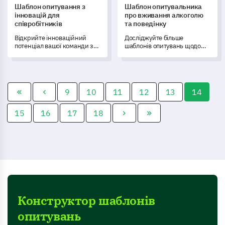
Шаблон опитування з
Шаблон опитувальника
інновацій для
про вживання алкоголю
співробітників
та поведінку
Відкрийте інноваційний
Досліджуйте більше
потенціал вашої команди за
шаблонів опитувань щодо
допомогою цього шаблону
оцінки алкоголю, щоб
опитування з інновацій для
зібрати глибокі дані про
співробітників.
вживання алкоголю та його
вплив.
9
10
11
12
13
14
15
16
17
18
Конструктор шаблонів
опитувань