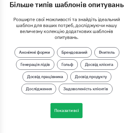
Більше типів шаблонів опитувань
Розширте свої можливості та знайдіть ідеальний
шаблон для ваших потреб, досліджуючи нашу
величезну колекцію додаткових шаблонів
опитувань.
Анонімні форми
Брендований
Вчитель
Генерація лідів
Гольф
Досвід клієнта
Досвід працівника
Досвід продукту
Дослідження
Задоволеність клієнтів
Показати всі