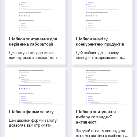
Шаблон опитування для
Шаблон аналізу
керівника лабораторії
конкурентних продуктів
Це опитування допоможе
Цей шаблон для аналізу
вам отримати важливі дані
конкурентоспроможності
про ролі, обов'язки та
продукту дозволяє оцінити
виклики керівників
та виміряти продуктивність
Шаблон форми запиту
Шаблон опитування вибору к
лабораторій, що сприятиме
вашого продукту в
покращенню
порівнянні з продуктами
обслуговування.
конкурентів.
Шаблон форми запиту
Шаблон опитування
вибору командної
Цей шаблон форми запиту
активності
дозволяє вам отримати
всебічне уявлення про
Залучайте вашу команду за
досвід ваших клієнтів з
допомогою цього всебічного