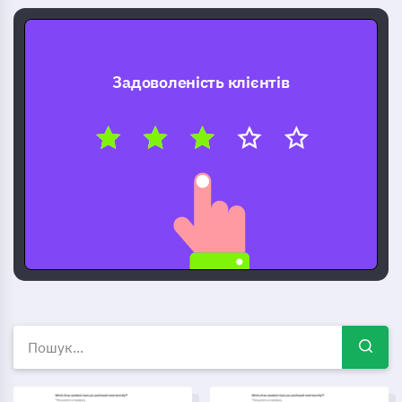
Задоволеність клієнтів
Безкоштовні шаблони опиту
Шаблон опитування для керівника лабораторії
Шаблон аналізу конкурентни