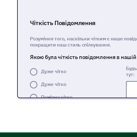
Чіткість Повідомлення
Розуміння того, наскільки чітким є наше пові
покращити наш стиль спілкування.
Якою була чіткість повідомлення в нашій
Будь
Дуже чітко
тут:
Дуже чітко
Помірно чітко
Трішки чітко
Абсолютно не чітко