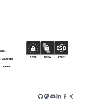
вань
итування
стання