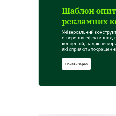
Шаблон опит
рекламних к
Універсальний конструкт
створення ефективних, 
концепцій, надаючи кори
які сприяють покращенню
Почати зараз