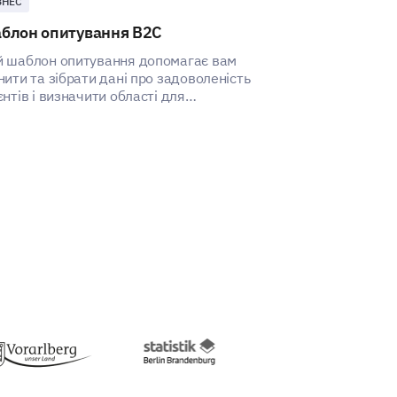
ЗНЕС
БРЕНД
блон опитування B2C
Шаблон анке
обізнаності 
 шаблон опитування допомагає вам
нити та зібрати дані про задоволеність
Цей шаблон до
єнтів і визначити області для
зрозуміти пози
кращення.