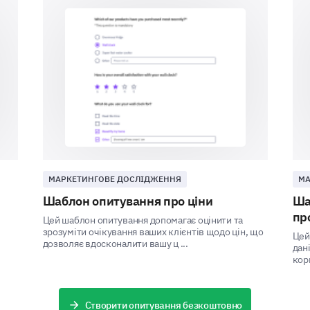
Ваша загальна оцінка направляє наші наступн
Оцініть наступні аспекти нашої реклами 
до 5 (Відмінно)?
1
2
Візуальна привабливість
Чіткість повідомлення
Креативність
МАРКЕТИНГОВЕ ДОСЛІДЖЕННЯ
МА
Актуальність
Шаблон опитування про ціни
Ша
пр
Цей шаблон опитування допомагає оцінити та
Загальний вплив
зрозуміти очікування ваших клієнтів щодо цін, що
Цей
дозволяє вдосконалити вашу ц ...
дан
кори
Чи є у вас інші відгуки або пропозиції щ
Створити опитування безкоштовно