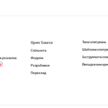
Типи опитувань
Open Source
Шаблони опиту
Спільнота
Інструменти оп
а розсилка
Форуми
Випадки викори
Розробники
Переклад