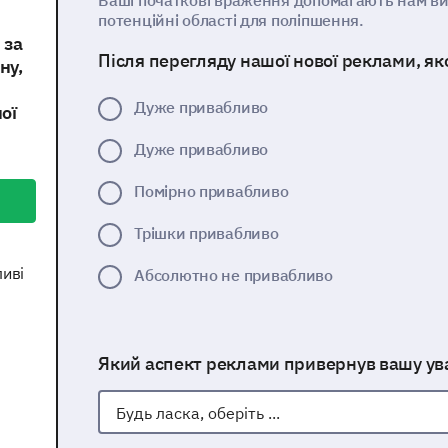
Ваші початкові враження допомагають нам ви
потенційні області для поліпшення.
 за
Після перегляду нашої нової реклами, я
ну,
Дуже привабливо
ої
Дуже привабливо
Помірно привабливо
Трішки привабливо
ливі
Абсолютно не привабливо
Який аспект реклами привернув вашу ув