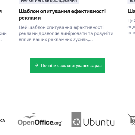
МАРКЕТИНГОВЕ ДОСЛІДЖЕННЯ
БІ
я
Шаблон опитування ефективності
Ша
реклами
Цей
оці
Цей шаблон опитування ефективності
клі
кий
реклами дозволяє вимірювати та розуміти
по
вплив ваших рекламних зусиль,
допомагаючи визначити області для
покращення.
Почніть своє опитування зараз