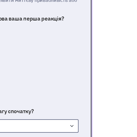
явити миттєву привабливість або
кова ваша перша реакція?
агу спочатку?