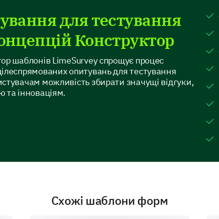
ування для тестування
Будь ласка, поясніть, чому ви обрали ви
поділіться будь-якими пропозиціями для
онцепцій Конструктор
реклами.
ор шаблонів LimeSurvey спрощує процес
цілеспрямованих опитувань для тестування
стувачам можливість збирати значущі відгуки,
 та інноваціям.
Залучаючі Елементи
Ваші відгуки щодо окремих елементів реклам
на тому, що працює найкраще.
Схожі шаблони форм
Загальна Оцінка