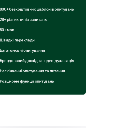
800+ безкоштовних шаблонів опитувань
ще зазначену відповідь або
 поліпшення чіткості нашої
28+ різних типів запитань
80+ мов
Швидкі переклади
Багатомовні опитування
Брендований досвід та індивідуалізація
Нескінченні опитування та питання
Розширені функції опитувань
и допомагають нам зосередитися