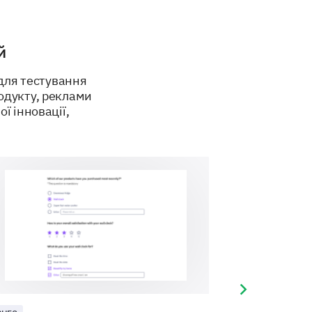
й
для тестування
одукту, реклами
ї інновації,
Next slide