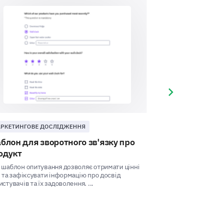
і кроки.
за шкалою від 1 (Дуже Погано)
3
4
5
Next slide
РКЕТИНГОВЕ ДОСЛІДЖЕННЯ
ЗАДОВОЛЕННЯ
блон для зворотного зв'язку про
Шаблон опит
одукт
користувачів
 шаблон опитування дозволяє отримати цінні
Цей шаблон опит
і та зафіксувати інформацію про досвід
користувачів доп
стувачів та їх задоволення. ...
розуміти досвід кл
одо нашої реклами?