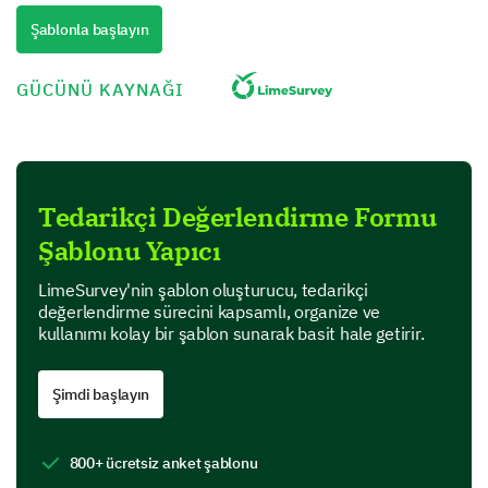
2- Ortalama
3- İyi
Şablonla başlayın
4- Çok İyi
5- Mükemmel
GÜCÜNÜ KAYNAĞI
1
2
3
4
5
Zamanında teslimat
Tedarikçi Değerlendirme Formu
Ürün kalitesi
Şablonu Yapıcı
İletişim
LimeSurvey'nin şablon oluşturucu, tedarikçi
değerlendirme sürecini kapsamlı, organize ve
Sorunlara yanıt verme
kullanımı kolay bir şablon sunarak basit hale getirir.
Satıcı Hizmeti ve Destek
Şimdi başlayın
Satıcı tarafından sağlanan hizmet ve destek hakkında
tartışalım.
800+ ücretsiz anket şablonu