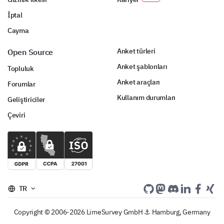
İptal
Cayma
Anket türleri
Open Source
Anket şablonları
Topluluk
Anket araçları
Forumlar
Kullanım durumları
Geliştiriciler
Çeviri
TR
Copyright © 2006-2026 LimeSurvey GmbH ⚓ Hamburg, Germany