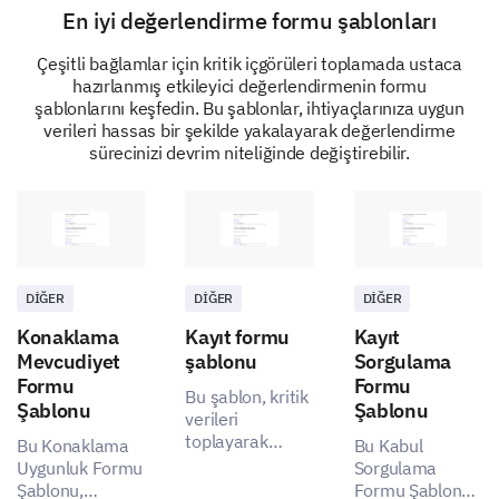
En iyi değerlendirme formu şablonları
Gelecek etkileşim olanakları ve iyileştirmeler
hakkında düşüncelerinizi paylaşın.
Çeşitli bağlamlar için kritik içgörüleri toplamada ustaca
hazırlanmış etkileyici değerlendirmenin formu
Bizim satıcımız için hangi iyileştirmeleri
şablonlarını keşfedin. Bu şablonlar, ihtiyaçlarınıza uygun
önerirsiniz?
verileri hassas bir şekilde yakalayarak değerlendirme
sürecinizi devrim niteliğinde değiştirebilir.
İletişimi geliştirin
Ürün kalitesini artırın
Daha iyi fiyatlandırma
Daha fazla ürün çeşitliliği
DIĞER
DIĞER
DIĞER
Konaklama
Kayıt formu
Kayıt
Geliştirilmiş teslimat süresi
Mevcudiyet
şablonu
Sorgulama
Formu
Formu
Bu şablon, kritik
Diğer:
Şablonu
Şablonu
verileri
toplayarak
Bu Konaklama
Bu Kabul
paydaşların
Uygunluk Formu
Sorgulama
Bu satıcı ile iş yapmaya devam etmeyi düşünür
sorunlarını ele
Şablonu,
Formu Şablonu,