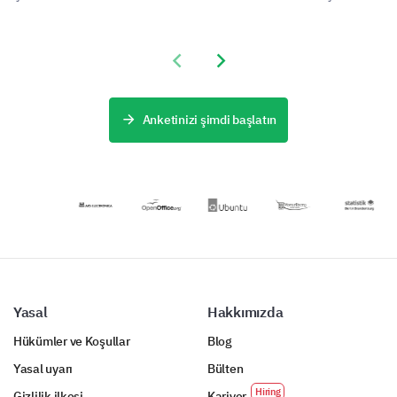
alarak daha
müsünüz?
misafirlerinizin
başvuranların
etkili bir kabul
tercihlerini ve
deneyimleri
süreci için temel
Evet
ihtiyaçlarını
hakkında önemli
içgörüleri
Previous slide
Next slide
anlamanızı
verileri
toplamanıza
sağlar,
toplamanızı
Hayır
yardımcı olur.
konaklama
sağlar ve
hizmetinizin
iyileştirme
Belki
Anketinizi şimdi başlatın
memnuniyetini
gerektiren
ve deneyimini
yönleri
Lütfen açıklamanızı buraya yazın:
nasıl
belirlemenize
artırabileceğinizi
yardımcı olur.
ortaya koyar.
Yasal
Hakkımızda
Hükümler ve Koşullar
Blog
Yasal uyarı
Bülten
Gizlilik ilkesi
Kariyer