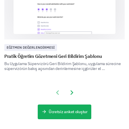
Satıcı Fiyatlandırması ve Parasının Değeri
Satıcının sunduğu fiyatlandırmayı ve parasının
değerini değerlendirin.
Diğer satıcılara kıyasla, bu satıcının
EĞITMEN DEĞERLENDIRMESI
fiyatlandırmasını nasıl değerlendirirsiniz?
Pratik Öğretim Gözetmeni Geri Bildirim Şablonu
Bu Uygulama Süpervizörü Geri Bildirim Şablonu, uygulama sürecine
süpervizörün bakış açısından derinlemesine içgörüler el ...
Bu satıcının ürün/hizmetlerinin parasının
Previous slide
Next slide
değeri hakkında düşüncelerinizi belirtin.
Ücretsiz anket oluştur
Satıcı ile Gelecek Etkileşim