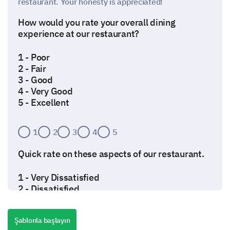
restaurant. Your honesty is appreciated!
How would you rate your overall dining
experience at our restaurant?
1 - Poor
2 - Fair
3 - Good
4 - Very Good
5 - Excellent
1
2
3
4
5
Quick rate on these aspects of our restaurant.
1 - Very Dissatisfied
2 - Dissatisfied
3 - Neutral
4 - Satisfied
Şablonla başlayın
5 - Very Satisfied