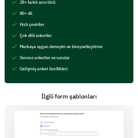
28+ farklı soru türü
What area do you believe we could improve on?
80+ dil
Hızlı çeviriler
Çok dilli anketler
Your Menu Favorites and Choices
Markaya uygun deneyim ve bireyselleştirme
Understanding your menu favorites would help us
serve you better next time.
Sınırsız anketler ve sorular
What were your favorite dishes from our menu?
Gelişmiş anket özellikleri
Example 1
İlgili form şablonları
Example 2