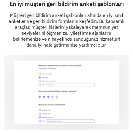
En iyi müşteri geri bildirim anketi şablonları
Which age group do you belong to?
Müşteri geri bildirim anketi şablonları altında en iyi sınıf
anketler ve geri bildirim formlarını keşfedin. Bu kapsamlı
araçlar, müşteri hislerini yakalayarak memnuniyet
seviyelerini ölçmenize, iyileştirme alanlarını
belirlemenize ve nihayetinde sunduğunuz hizmetleri
Would you like to sign up for our email
daha iyi hale getirmenize yardımcı olur.
newsletter to receive special offers and
updates?
Yes
No