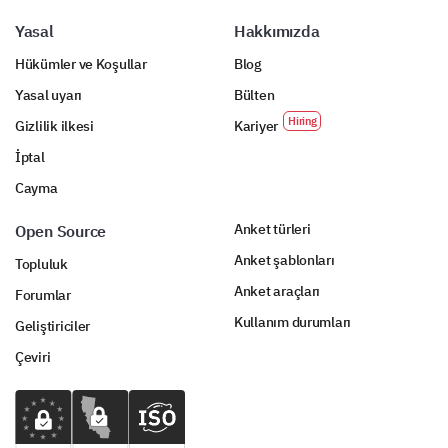
Yasal
Hakkımızda
Hükümler ve Koşullar
Blog
Yasal uyarı
Bülten
Gizlilik ilkesi
Kariyer
İptal
Cayma
Anket türleri
Open Source
Anket şablonları
Topluluk
Anket araçları
Forumlar
Kullanım durumları
Geliştiriciler
Çeviri