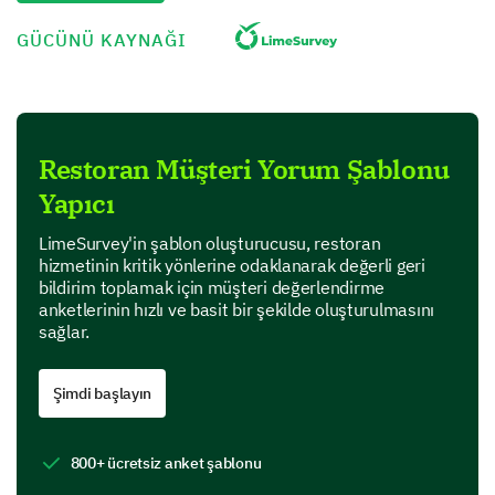
GÜCÜNÜ KAYNAĞI
1
2
3
4
5
Food Quality
Service Speed
Restoran Müşteri Yorum Şablonu
Cleanliness
Yapıcı
Atmosphere
LimeSurvey'in şablon oluşturucusu, restoran
hizmetinin kritik yönlerine odaklanarak değerli geri
bildirim toplamak için müşteri değerlendirme
Dive Deeper Into Your Experience
anketlerinin hızlı ve basit bir şekilde oluşturulmasını
sağlar.
We'd appreciate your detail-oriented feedback on
specific aspects of your visit.
Şimdi başlayın
What did you enjoy most about your visit?
800+ ücretsiz anket şablonu