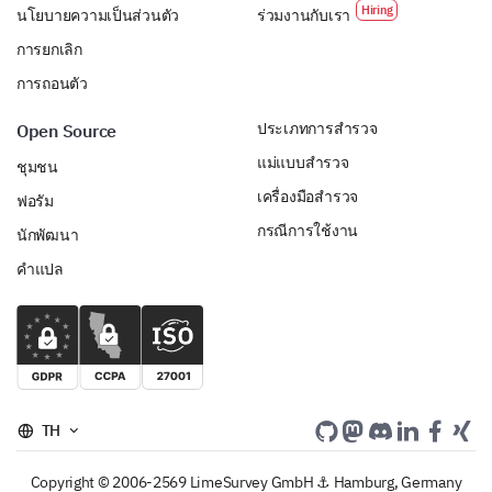
นโยบายความเป็นส่วนตัว
ร่วมงานกับเรา
การยกเลิก
การถอนตัว
ประเภทการสำรวจ
Open Source
แม่แบบสำรวจ
ชุมชน
เครื่องมือสำรวจ
ฟอรัม
กรณีการใช้งาน
นักพัฒนา
คำแปล
TH
Copyright © 2006-2569 LimeSurvey GmbH ⚓ Hamburg, Germany