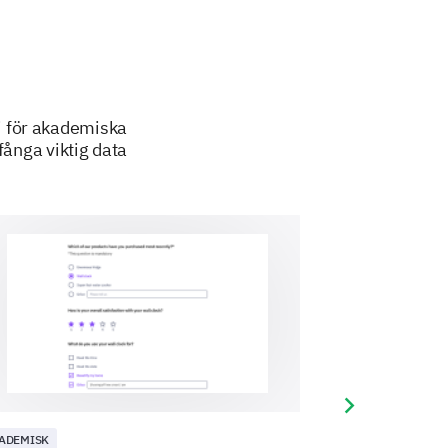
i för akademiska
fånga viktig data
ave for improving our
Next slide
ADEMISK
AKADEMISK