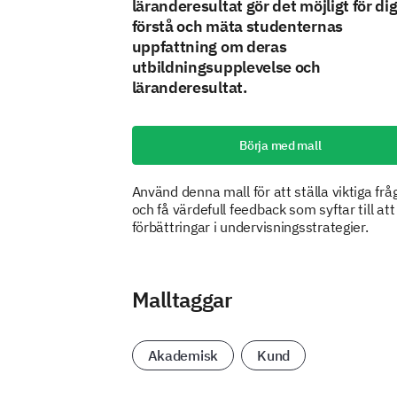
läranderesultat gör det möjligt för dig
förstå och mäta studenternas
uppfattning om deras
utbildningsupplevelse och
läranderesultat.
Börja med mall
Använd denna mall för att ställa viktiga frå
och få värdefull feedback som syftar till att
förbättringar i undervisningsstrategier.
Malltaggar
Akademisk
Kund