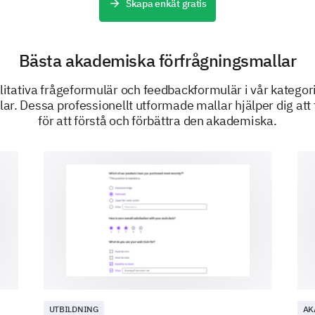
Skapa enkät gratis
The assessments were fair.
The assessments reflected what I learned.
Bästa akademiska förfrågningsmallar
I received timely and constructive feedback.
litativa frågeformulär och feedbackformulär i vår kategor
ar. Dessa professionellt utformade mallar hjälper dig att 
för att förstå och förbättra den akademiska.
Please share any detailed suggestions you h
assessment and feedback strategy.
DRIVS AV
UTBILDNING
AK