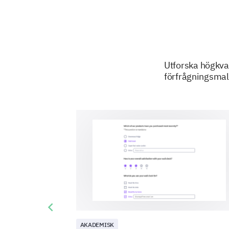
Utforska högkva
förfrågningsmall
Previous slide
AKADEMISK