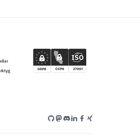
llar
rktyg