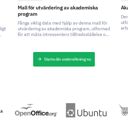
Mall för utvärdering av akademiska
Ak
program
Den
utf
Fånga viktig data med hjälp av denna mall för
erf
ligt
utvärdering av akademiska program, utformad
lär
.
för att mäta intressenters tillfredsställelse och
ide
identifiera områden för förbättring.
pla
Starta din undersökning nu