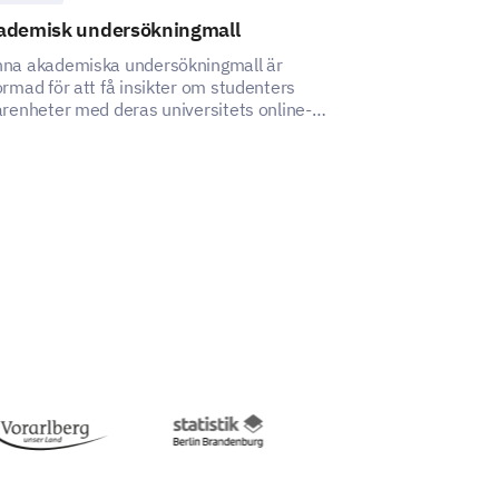
ademisk undersökningmall
Alumnienkäts
na akademiska undersökningmall är
Frigör viktiga i
ormad för att få insikter om studenters
alumninsatser 
arenheter med deras universitets online-
plattform, vilket hjälper intressenter att
ntifiera områden för förbättring och öka
ttformens effektivitet.