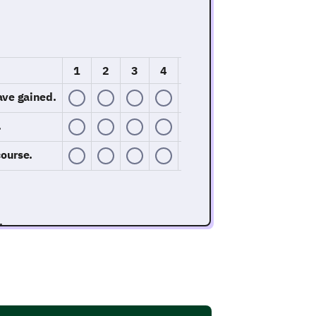
1
2
3
4
5
ave gained.
.
course.
t
ent aspects and how they affect
ur understanding of the subject