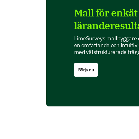
Mall för enkä
läranderesult
LimeSurveys mallbyggare er
en omfattande och intuitiv
med välstrukturerade frågo
Börja nu