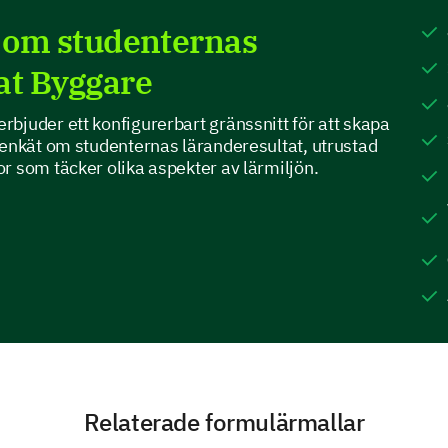
matter?
t om studenternas
Lectures
at Byggare
bjuder ett konfigurerbart gränssnitt för att skapa
Textbook readings
 enkät om studenternas läranderesultat, utrustad
r som täcker olika aspekter av lärmiljön.
Group discussions
Assignments
Practical experiments
Other (Please specify
Relaterade formulärmallar