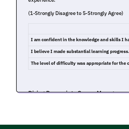
(1-Strongly Disagree to 5-Strongly Agree)
I am confident in the knowledge and skills I h
I believe I made substantial learning progress
The level of difficulty was appropriate for the 
Diving Deeper into Course Managemen
Now, let's probe deeper into the course managem
your learning.
What components of the course increased yo