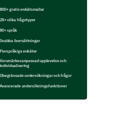
800+ gratis enkätsmallar
28+ olika frågetyper
80+ språk
Snabba översättningar
Flerspråkiga enkäter
Varumärkesanpassad upplevelse och
individualisering
Obegränsade undersökningar och frågor
Avancerade undersökningsfunktioner