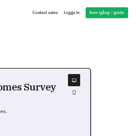
Kom igång – gratis
Contact sales
Logga in
comes Survey
mes.