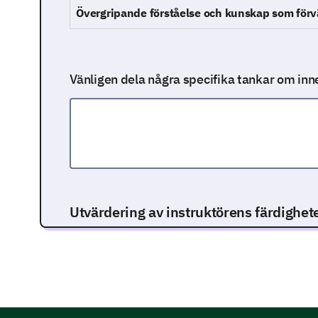
Övergripande förståelse och kunskap som för
Vänligen dela några specifika tankar om inn
Utvärdering av instruktörens färdighet
Vi vill förstå mer om instruktörens tillvägagångss
Var instruktören effektiv på att översätta k
lättförståelig information?