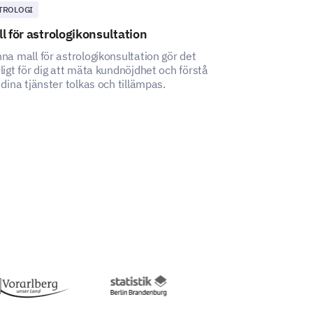
TROLOGI
ANNAT
l för astrologikonsultation
Utvärderingsm
na mall för astrologikonsultation gör det
Denna utvärderi
ligt för dig att mäta kundnöjdhet och förstå
låter dig mäta ef
 dina tjänster tolkas och tillämpas.
kursinnehåll och
studentengagema
övergripande lä