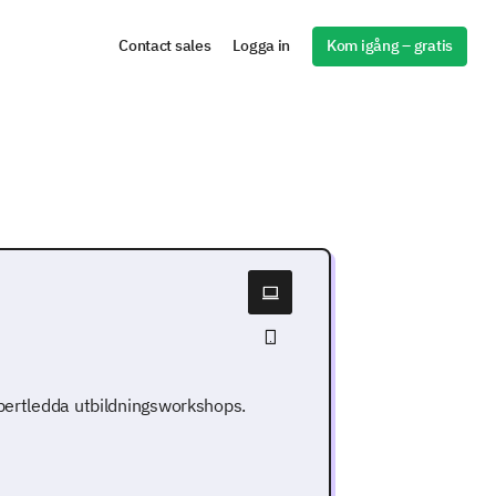
Kom igång – gratis
Contact sales
Logga in
xpertledda utbildningsworkshops.