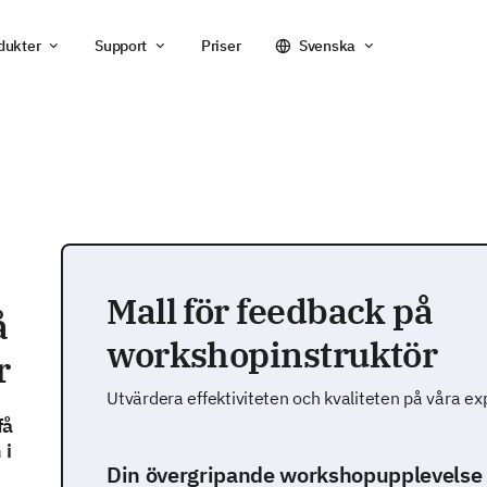
dukter
Support
Priser
Svenska
Mall för feedback på
å
workshopinstruktör
r
Utvärdera effektiviteten och kvaliteten på våra e
få
 i
Din övergripande workshopupplevelse