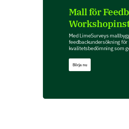
Mall för Feed
Workshopinst
Med LimeSurveys mallbygga
feedbackundersökning för w
kvalitetsbedömning som ge
Börja nu