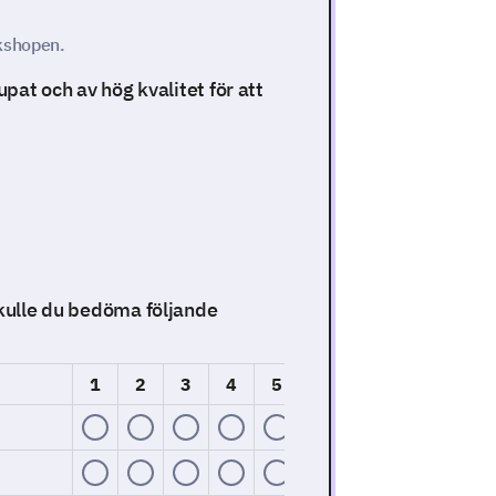
rkshopen.
upat och av hög kvalitet för att
skulle du bedöma följande
1
2
3
4
5
6
7
8
9