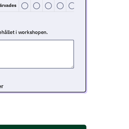
värvades
ehållet i workshopen.
er
ätt och om det fungerade för dig.
omplexa koncept till