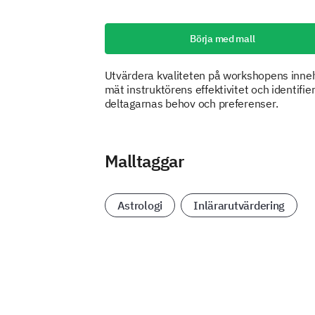
Börja med mall
Utvärdera kvaliteten på workshopens inneh
mät instruktörens effektivitet och identifie
deltagarnas behov och preferenser.
Malltaggar
Astrologi
Inlärarutvärdering