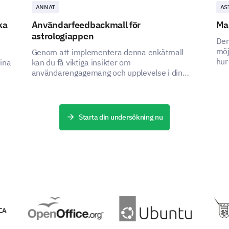
ANNAT
AS
ka
Användarfeedbackmall för
Mal
astrologiappen
Den
möj
Genom att implementera denna enkätmall
hur
ina
kan du få viktiga insikter om
användarengagemang och upplevelse i din
astrologiapp.
Starta din undersökning nu