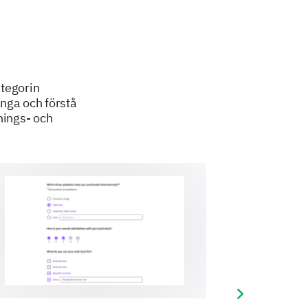
tegorin
ånga och förstå
snings- och
Next slide