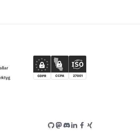
llar
rktyg