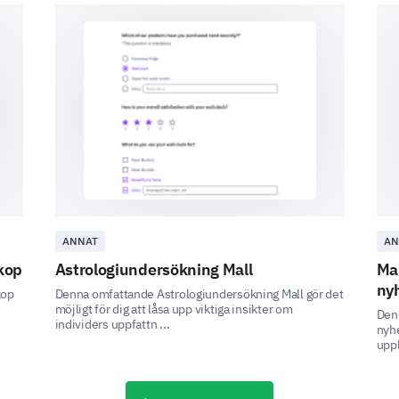
Vilka andra ämnen skulle du vara intresser
Välj alla som gäller.
Avancerade strategier
Introduktion till ny
teknik
Tips och tricks
ANNAT
AN
kop
Astrologiundersökning Mall
Mal
Fallstudier
ny
kop
Denna omfattande Astrologiundersökning Mall gör det
möjligt för dig att låsa upp viktiga insikter om
Denn
individers uppfattn ...
nyhe
uppl
Om du kunde ändra något om workshopen, va