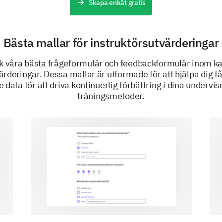
Skapa enkät gratis
Bästa mallar för instruktörsutvärderingar
DRIVS AV
k våra bästa frågeformulär och feedbackformulär inom ka
ärderingar. Dessa mallar är utformade för att hjälpa dig f
data för att driva kontinuerlig förbättring i dina undervi
träningsmetoder.