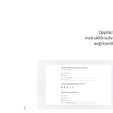
Upptäc
instruktörsutv
avgörande 
Previous slide