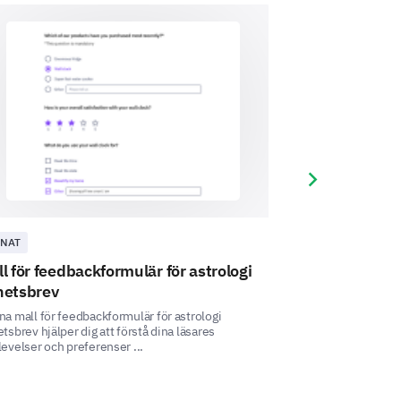
ad av för framtida workshops?
Next slide
NAT
ANNAT
l för feedbackformulär för astrologi
Utvärderingsm
hetsbrev
Denna utvärderingsm
mäta effektiviteten
a mall för feedbackformulär för astrologi
undervisning, samt 
tsbrev hjälper dig att förstå dina läsares
evelser och preferenser ...
d skulle det vara och varför?