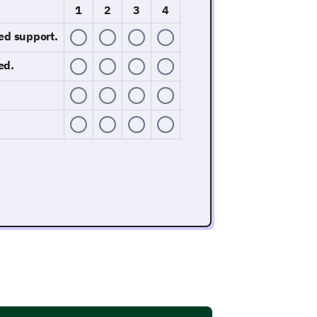
1
2
3
4
5
ed support.
ed.
 by our customer service team
interaction with our customer