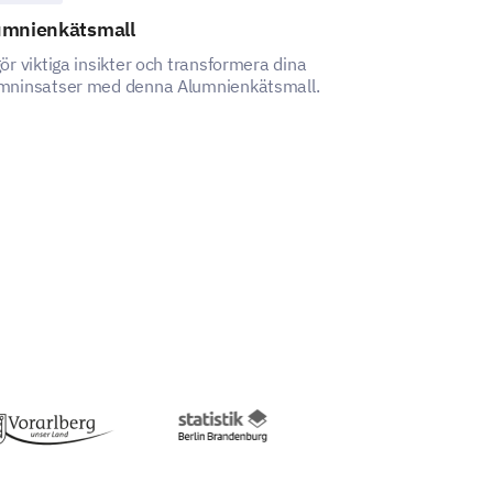
umnienkätsmall
Enkätmall för
gör viktiga insikter och transformera dina
Denna mall låte
mninsatser med denna Alumnienkätsmall.
förståelse för d
banktjänster, vil
luckor och låsa 