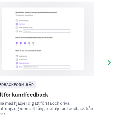
Next slide
EDBACKFORMULÄR
TILLFREDSSTÄLLE
ll för kundfeedback
Mall för kund
a mall hjälper dig att förstå och driva
Denna kundnöjdhet
 customer service improvement
ättringar genom att fånga detaljerad feedback från
förstå dina kunder
er. ...
...
ave that could improve our