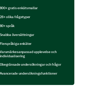
800+ gratis enkätsmallar
28+ olika frågetyper
80+ språk
were facing that was not
Snabba översättningar
Flerspråkiga enkäter
Varumärkesanpassad upplevelse och
individualisering
Obegränsade undersökningar och frågor
nd comment on the aspects of the
Avancerade undersökningsfunktioner
ith.