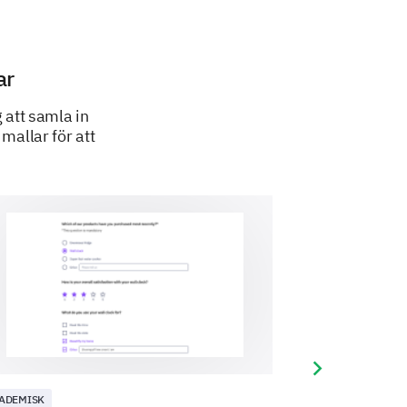
ar
 att samla in
mallar för att
xperience with our customer
end us based on your
Next slide
ADEMISK
KUND