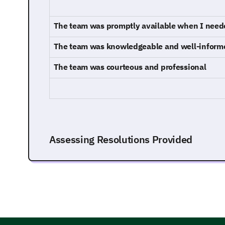
The team was promptly available when I need
The team was knowledgeable and well-inform
The team was courteous and professional
Assessing Resolutions Provided
This segment focuses on the resolutions provided
during your interactions.
Was your issue resolved during your initial 
service team?