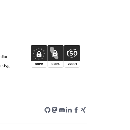
llar
rktyg