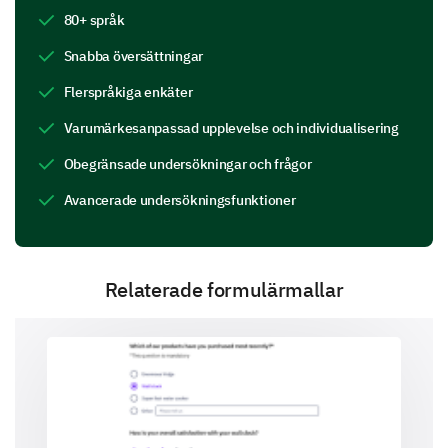
musical activities?
80+ språk
Snabba översättningar
Flerspråkiga enkäter
Others (please specify)
Varumärkesanpassad upplevelse och individualisering
Obegränsade undersökningar och frågor
What types of musical productions were you
Avancerade undersökningsfunktioner
involved in?
Musical Theater
Relaterade formulärmallar
Chorus
Instrumental Ensemble
Dance Troop
Other (please specify)