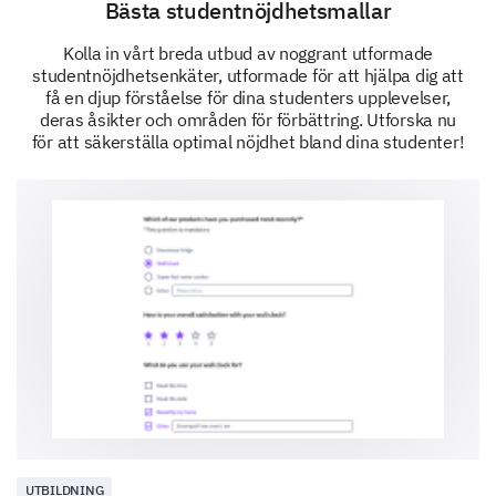
Bästa studentnöjdhetsmallar
Kolla in vårt breda utbud av noggrant utformade
Training and Practices
studentnöjdhetsenkäter, utformade för att hjälpa dig att
få en djup förståelse för dina studenters upplevelser,
deras åsikter och områden för förbättring. Utforska nu
för att säkerställa optimal nöjdhet bland dina studenter!
Production Sets and Costumes
School Support and Resources
Demographic Information
Finally, tell us a little about yourself. Your responses
will remain anonymous.
UTBILDNING