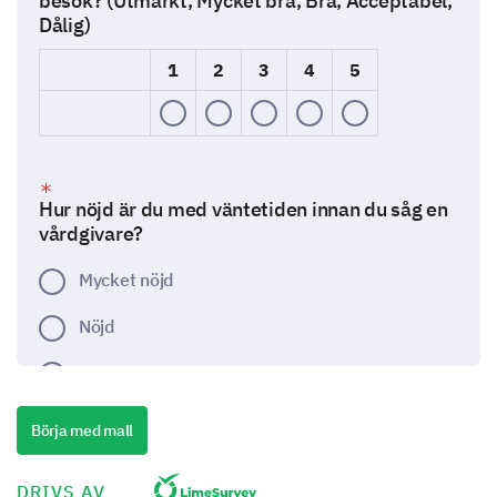
besök? (Utmärkt, Mycket bra, Bra, Acceptabel,
Dålig)
1
2
3
4
5
Hur nöjd är du med väntetiden innan du såg en
vårdgivare?
Mycket nöjd
Nöjd
Neutral
Missnöjd
Börja med mall
Mycket missnöjd
DRIVS AV