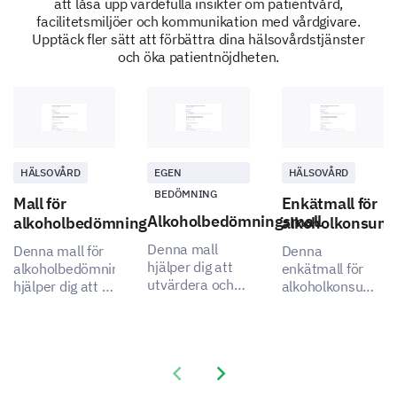
att låsa upp värdefulla insikter om patientvård,
facilitetsmiljöer och kommunikation med vårdgivare.
Upptäck fler sätt att förbättra dina hälsovårdstjänster
och öka patientnöjdheten.
Hur nöjd är du med hur lätt det var att navigera
i vår anläggning?
Extremt nöjd
HÄLSOVÅRD
EGEN
HÄLSOVÅRD
Nöjd
BEDÖMNING
Mall för
Enkätmall för
Alkoholbedömningsmall
alkoholbedömning
alkoholkonsumt
Neutral
Denna mall
Denna mall för
Denna
Inte nöjd
hjälper dig att
alkoholbedömning
enkätmall för
utvärdera och
hjälper dig att få
alkoholkonsumtio
förstå
Mycket otillfredsställd
insikter om
hjälper dig att få
alkoholvanor
alkoholvanor.
viktiga insikter
och attityder.
om vuxnas
Skriv din kommentar här:
drickvanor och
Previous slide
Next slide
attityder.