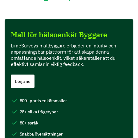
Hur tydligt förklarades dina medicinska
tillstånd för dig? (Extremt tydligt, Mycket
tydligt, Måttligt tydligt, Något tydligt, Inte
tydligt alls)
Mall för hälsoenkät Byggare
1
2
3
4
5
LimeSurveys mallbyggare erbjuder en intuitiv och
anpassningsbar plattform för att skapa denna
omfattande hälsoenkät, vilket säkerställer att du
effektivt samlar in viktig feedback.
Kommunikation och Interaktion
Börja nu
Din erfarenhet av vår personal är avgörande för att
skapa en stödjande miljö. Vänligen dela med dig av
800+ gratis enkätsmallar
dina tankar om vår kommunikation och interaktion.
28+ olika frågetyper
Hur skulle du bedöma
kommunikationsförmågorna hos den
80+ språk
vårdgivare som tog hand om dig?
Snabba översättningar