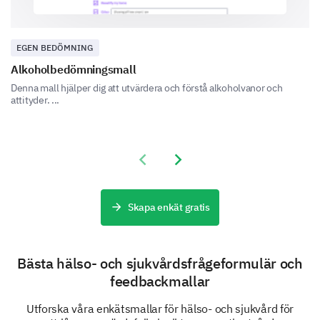
EGEN BEDÖMNING
Alkoholbedömningsmall
Vänligen specificera eventuella ytterligare
kommentarer eller förslag angående
Denna mall hjälper dig att utvärdera och förstå alkoholvanor och
attityder. ...
kommunikationen med vår personal.
Previous slide
Next slide
Skapa enkät gratis
Anläggning och Miljö
Vi vill säkerställa att vår anläggning är bekväm och
tillgänglig för alla. Vänligen ge din feedback om vår
Bästa hälso- och sjukvårdsfrågeformulär och
miljö.
feedbackmallar
Hur skulle du bedöma renligheten på vår
Utforska våra enkätsmallar för hälso- och sjukvård för
anläggning?