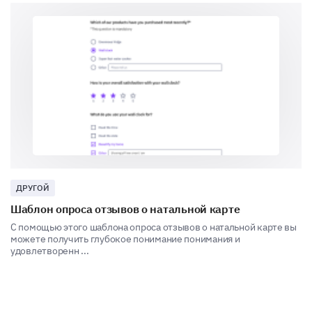
of communication.
1 (Poor) to 10 (Excellent)
Clarity of explanations
Responsiveness to questions
Ability to keep discussions focused and productive
ДРУГОЙ
Tutor Evaluation
Шаблон опроса отзывов о натальной карте
С помощью этого шаблона опроса отзывов о натальной карте вы
This section aims to examine your overall
можете получить глубокое понимание понимания и
impressions and satisfaction with your tutor.
удовлетворенн ...
Would you recommend your tutor to another
student?