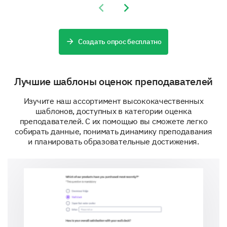
Yes
Previous slide
Next slide
No
Создать опрос бесплатно
Please enter your comment here:
Лучшие шаблоны оценок преподавателей
Изучите наш ассортимент высококачественных
шаблонов, доступных в категории оценка
преподавателей. С их помощью вы сможете легко
собирать данные, понимать динамику преподавания
There's always room for improvement. What
и планировать образовательные достижения.
suggestions would you offer your tutor to make
the learning sessions more effective and
enjoyable?