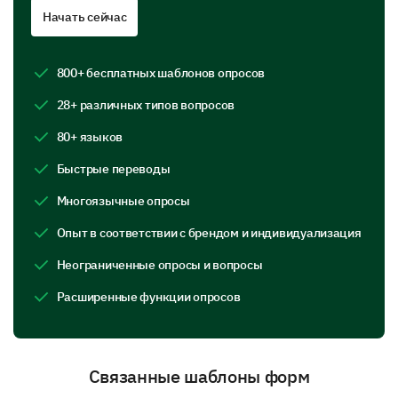
Начать сейчас
Yes
No
Uncertain
Please respond to the following statements
800+ бесплатных шаблонов опросов
concerning the tutor's subject knowledge.
28+ различных типов вопросов
Y
80+ языков
Explains complex concepts effectively
Быстрые переводы
Provides accurate information
Многоязычные опросы
Опыт в соответствии с брендом и индивидуализация
Applies subject knowledge to real-world examples
Неограниченные опросы и вопросы
Расширенные функции опросов
Communication Skills
This section aims to analyze your tutor's
communication skills.
Связанные шаблоны форм
Please rate your tutor on the following aspects