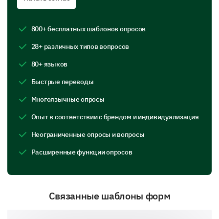
without interruptions
800+ бесплатных шаблонов опросов
28+ различных типов вопросов
Team environment with frequent collaboration
80+ языков
and discussions
Быстрые переводы
Многоязычные опросы
Опыт в соответствии с брендом и индивидуализация
Flexible environment with the autonomy to
Неограниченные опросы и вопросы
manage my own schedule
Расширенные функции опросов
Связанные шаблоны форм
Structured environment with clear expectations
and guidelines