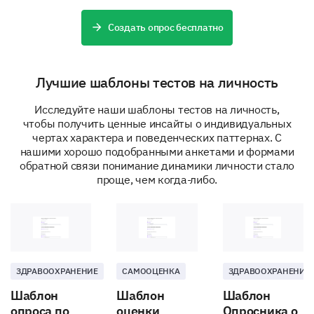
situations might stress you out and how you
generally handle stress as a part of your personality
Создать опрос бесплатно
type.
When faced with a stressful situation, you are
more likely to...
Лучшие шаблоны тестов на личность
Исследуйте наши шаблоны тестов на личность,
Analyse the situation and come up with a systematic approach
чтобы получить ценные инсайты о индивидуальных
чертах характера и поведенческих паттернах. С
Rely on your intuition and feelings to guide your actions
нашими хорошо подобранными анкетами и формами
обратной связи понимание динамики личности стало
проще, чем когда-либо.
On a scale of 1 to 10, rate how much the
following situations would stress you out (1 =
Not at all stressful, 10 = Extremely stressful):
Completing a task with unclear instructions
ЗДРАВООХРАНЕНИЕ
САМООЦЕНКА
ЗДРАВООХРАНЕНИЕ
Шаблон
Шаблон
Шаблон
Making a decision that might negatively impact
опроса по
оценки
Опросника о