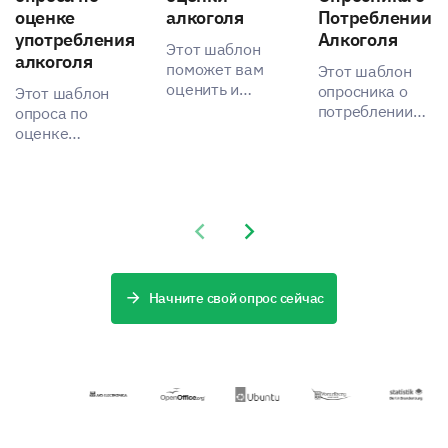
others
оценке
алкоголя
Потреблении
употребления
Алкоголя
Этот шаблон
алкоголя
поможет вам
Этот шаблон
оценить и
опросника о
Этот шаблон
понять
потреблении
Having to adhere to strict timelines and schedules
опроса по
привычки и
алкоголя
оценке
отношение к
позволяет вам
употребления
потреблению
получить
алкоголя
алкоголя.
важные
поможет вам
сведения о
получить
Previous slide
Next slide
привычках и
представление
отношении
о привычках
взрослых к
употребления
алкоголю.
алкоголя.
Начните свой опрос сейчас