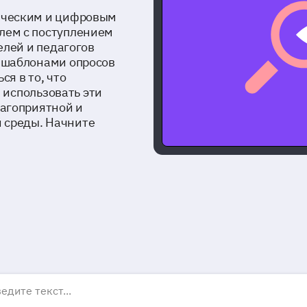
ическим и цифровым
лем с поступлением
елей и педагогов
 шаблонами опросов
я в то, что
и использовать эти
лагоприятной и
 среды. Начните
бразование шаблоны о