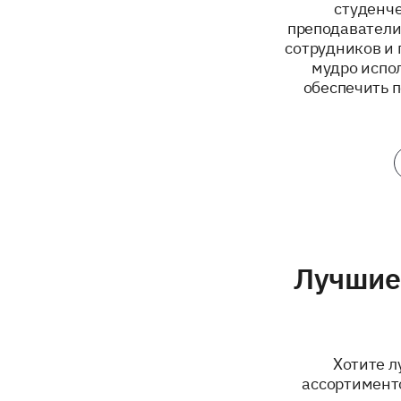
студенче
преподаватели
сотрудников и 
мудро испо
обеспечить 
Лучшие
Хотите л
ассортименто