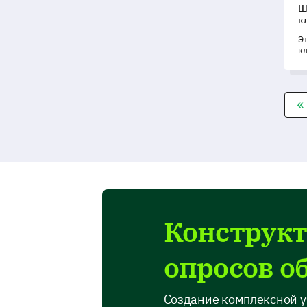
Ш
к
Э
к
п
м
п
Конструкт
опросов о
Создание комплексной у