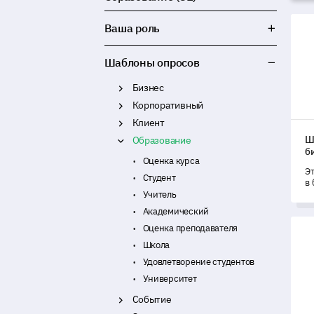
Шаб
Ваша роль
Шаблоны опросов
Бизнес
Корпоративный
Клиент
Ш
Образование
б
Оценка курса
Э
Студент
в 
с
Учитель
и
Академический
п
Шаб
ч
Оценка преподавателя
Школа
Удовлетворение студентов
Университет
Событие