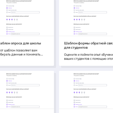
лон опроса для школы
Шаблон формы обратной свя
аблон опроса для школы
Шаблон формы обратной свя
для студентов
тот шаблон позволяет вам
обирать данные и понимать
Оцените и поймите опыт обучен
бщий опыт, академические
ваших студентов с помощью это
сприятия, участие в внеучебной
комплексного шаблона опроса.
еятельности, удовлетворенность
словиями и отзывы об
лон опроса оценки клинического инструктора
Шаблон формы обратной свя
равлении от студентов.