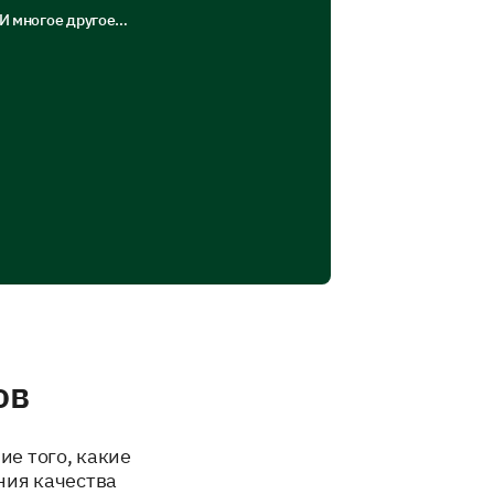
И многое другое…
ов
е того, какие
ния качества