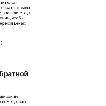
нить, как
собрать отзывы
азователи могут
ений, чтобы
тересованных
братной
м широким
е помогут вам