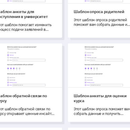
аблон анкеты для
Шаблон опроса родителей
оступления в университет
Этот шаблон опроса родителей
поможет вам собрать данные и
тот шаблон помогает изменить
понять мнение родителей о
роцесс подачи заявлений в
школьной среде.
ниверситет, собирая подробные
тзывы от абитуриентов.
лон обратной связи по курсу
Шаблон анкеты для оценки 
аблон обратной связи по
Шаблон анкеты для оценки
урсу
курса
тот шаблон обратной связи по
Этот шаблон опроса поможет ва
урсу открывает ценные инсайты
собрать данные и получить
 способствует улучшению ваших
ценные отзывы для оценки и
рсов.
трансформации ваших курсов.