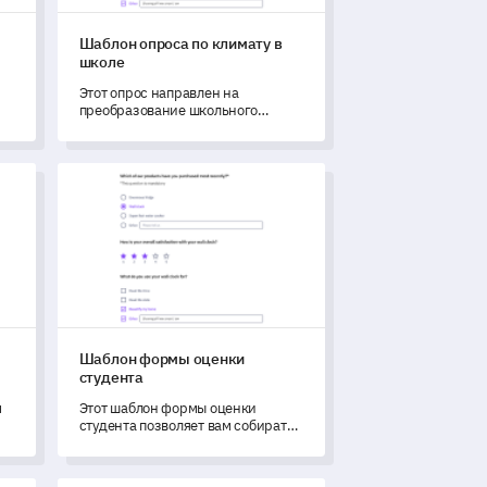
Шаблон опроса по климату в
школе
Этот опрос направлен на
преобразование школьного
климата, собирая ценную
обратную связь от учеников,
сотрудников и родителей.
курса
Шаблон формы оценки студента
Шаблон формы оценки
студента
м
Этот шаблон формы оценки
студента позволяет вам собирать
и измерять ценную обратную
связь от студентов для улучшения
качества вашего обучения.