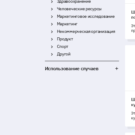
Здравоохранение
Человеческие ресурсы
Ш
Маркетинговое исследование
п
Маркетинг
Э
п
Некоммерческая организация
у
Продукт
о
Спорт
Шаб
Другой
Использование случаев
Ш
к
Э
к
и
ку