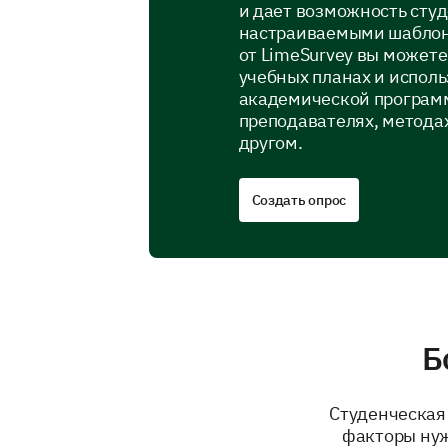
и дает возможность студ
настраиваемыми шаблона
от LimeSurvey вы можете
учебных планах и исполь
академической программ
преподавателях, метода
другом.
Создать опрос
Б
Студенческая
факторы нуж