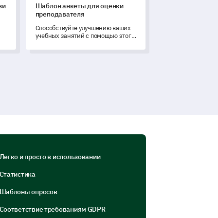
зи
Шаблон анкеты для оценки
преподавателя
Способствуйте улучшению ваших
учебных занятий с помощью этого
комплексного шаблона,
ия
предназначенного для оценки
эффективности преподавателя и
актуальности курса.
Легко и просто в использовании
Статистика
Шаблоны опросов
Соответствие требованиям GDPR