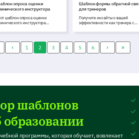
аблон опроса оценки
Шаблон формы обратной свя
линического инструктора
для тренеров
тот шаблон опроса оценки
Получите инсайты о вашей
линического инструктора
эффективности как тренера с
редлагает вам комплексный
помощью этого шаблона,
етод для измерения и раскрытия
предназначенного для измерен
отенциала ваших педагогов.
удовлетворенности ваших
клиентов и понимания
1
2
3
4
5
6
потенциальных областей для
улучшения.
ор шаблонов
б образовании
чебной программы, которая обучает, вовлекает