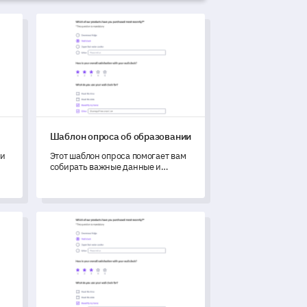
Шаблон опроса об образовании
Шаблон опроса об образовании
ки
Этот шаблон опроса помогает вам
собирать важные данные и
мнения от различных участников
образовательного процесса.
ия
Шаблон опроса по климату в школе