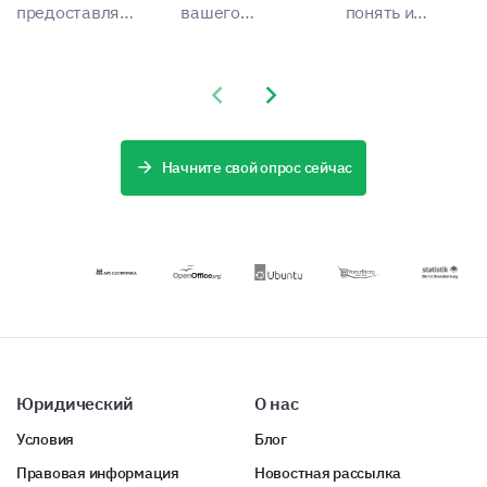
предоставляет
вашего
понять и
комплексный
процесса
улучшить
метод для
найма с
практики
оценки
помощью
пожертвований
Previous slide
Next slide
эффективности
комплексного
вашей церкви.
вашей
шаблона
кампании.
анкеты для
оценки
Начните свой опрос сейчас
кандидатов.
Юридический
О нас
Условия
Блог
Правовая информация
Новостная рассылка