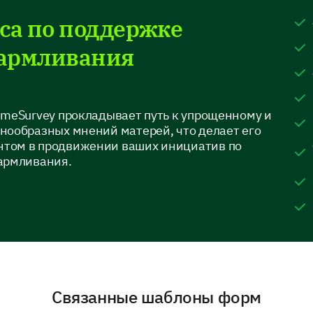
са по поддержке
Online Resources
(websites, articles,
кармливания
blogs)
Breastfeeding Apps
imeSurvey прокладывает путь к упрощенному и
нообразных мнений матерей, что делает его
Support Groups
том в продвижении ваших инициатив по
армливания.
Books and Guides
None, I didn't use any
resources
Связанные шаблоны форм