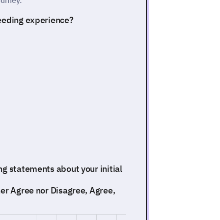
ourney.
feeding experience?
ng statements about your initial
her Agree nor Disagree, Agree,