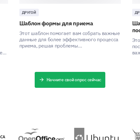
ДРУГОЙ
ДР
Шаблон формы для приема
Ша
по
ПРИДАНО
Этот шаблон помогает вам собрать важные
данные для более эффективного процесса
Это
приема, решая проблемы
пос
заинтересованных сторон за счет сбора
ей,
важ
критической информации.
пом
 по
Начните свой опрос сейчас