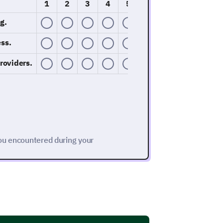
1
2
3
4
5
g.
ess.
roviders.
ou encountered during your
th breastfeeding? (Please select