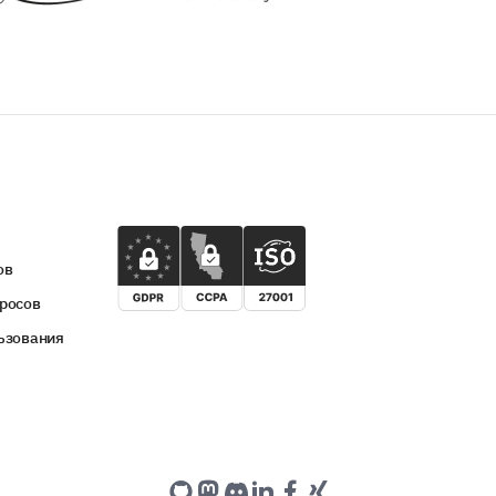
ов
росов
ьзования