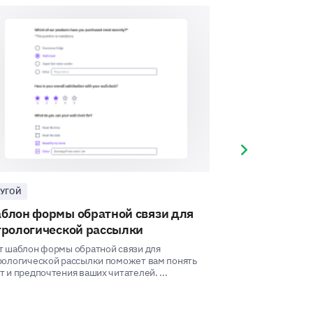
reastfeeding challenges?
oday.
Next slide
nged over time?
УГОЙ
ДРУГОЙ
блон формы обратной связи для
Шаблон оцен
трологической рассылки
Этот шаблон оцен
вам измерить эф
т шаблон формы обратной связи для
доставки курса, а
ew mothers?
рологической рассылки поможет вам понять
т и предпочтения ваших читателей. ...
se enter your comment here: