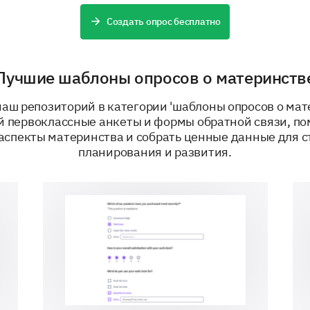
Probably
Создать опрос бесплатно
Might or might not
Probably not
Лучшие шаблоны опросов о материнств
Definitely not
аш репозиторий в категории 'шаблоны опросов о мат
 первоклассные анкеты и формы обратной связи, п
 аспекты материнства и собрать ценные данные для с
планирования и развития.
Improving Breastfeeding Support
Share your insights on how breastfeeding support
Please share any additional comments or su
breastfeeding support services.