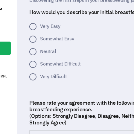
Discovering the first steps in your breastfeeding j
ь
How would you describe your initial breast
Very Easy
Somewhat Easy
Neutral
Somewhat Difficult
ии.
Very Difficult
Please rate your agreement with the followi
breastfeeding experience.
(Options: Strongly Disagree, Disagree, Neit
Strongly Agree)