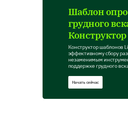
Шаблон опро
грудного вс
Конструктор
Конструктор шаблонов L
эффективному сбору раз
незаменимым инструмен
поддержке грудного вск
Начать сейчас