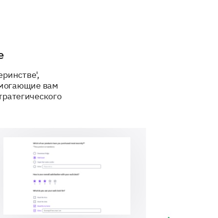
е
еринстве',
омогающие вам
тратегического
 services could be enhanced.
ggestions you have to improve