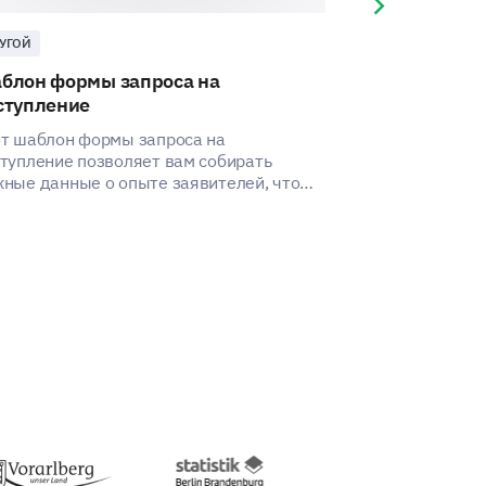
Next slide
УГОЙ
ДРУГОЙ
блон формы запроса на
Шаблон удов
ступление
программой 
т шаблон формы запроса на
Этот шаблон п
тупление позволяет вам собирать
представление
ные данные о опыте заявителей, что
родителей и у
огает выявить аспекты для улучшения.
после школы.