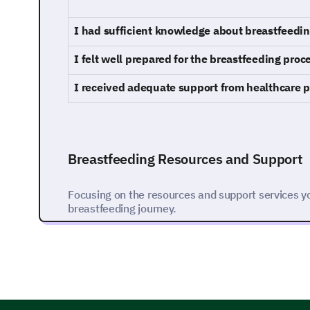
I had sufficient knowledge about breastfeedin
I felt well prepared for the breastfeeding proc
I received adequate support from healthcare p
Breastfeeding Resources and Support
Focusing on the resources and support services y
breastfeeding journey.
Which resources did you utilize to assist wi
all that apply and provide any comments)
Lactation Consultant