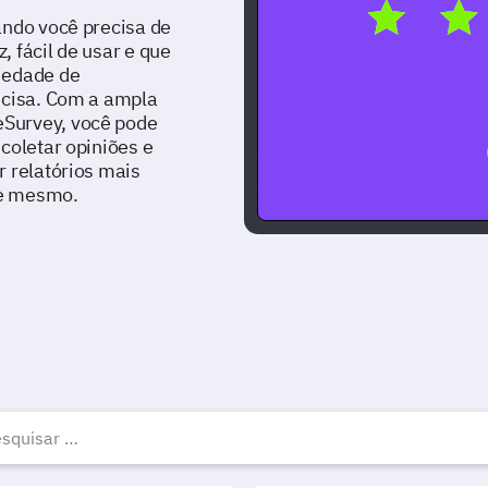
ando você precisa de
 fácil de usar e que
iedade de
ecisa. Com a ampla
Survey, você pode
coletar opiniões e
r relatórios mais
je mesmo.
odelos, exemplos e formu