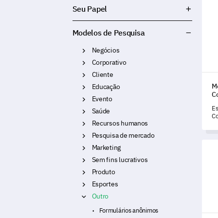
Mode
Seu Papel
Modelos de Pesquisa
Negócios
Corporativo
Cliente
M
Educação
C
Evento
Es
Saúde
Co
Recursos humanos
v
ab
Pesquisa de mercado
su
Mode
Marketing
m
Sem fins lucrativos
Produto
Esportes
Outro
Formulários anônimos