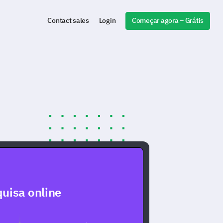
Começar agora – Grátis
Contact sales
Login
uisa online