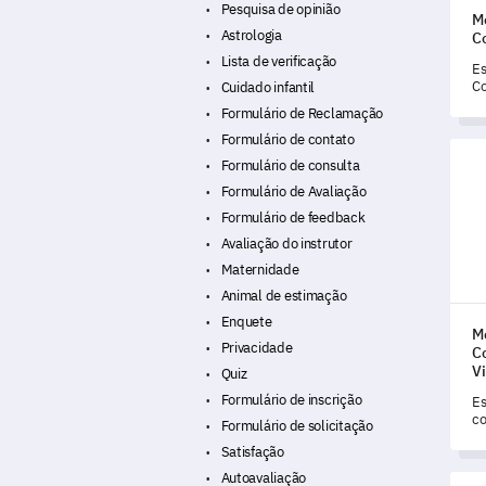
Pesquisa de opinião
M
Astrologia
Co
Lista de verificação
Es
Co
Cuidado infantil
vo
Formulário de Reclamação
as
po
Formulário de contato
Mode
lo
Formulário de consulta
pr
cl
Formulário de Avaliação
Formulário de feedback
Avaliação do instrutor
Maternidade
Animal de estimação
Enquete
M
Privacidade
C
V
Quiz
Formulário de inscrição
Es
co
Formulário de solicitação
pe
Satisfação
in
pa
Autoavaliação
Mode