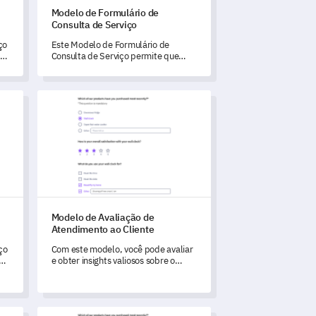
Modelo de Formulário de
Consulta de Serviço
ço
Este Modelo de Formulário de
om
Consulta de Serviço permite que
você compreenda de forma
abrangente a percepção e satisfação
do seu cliente em relação ao seu
o ao Cliente
Modelo de Avaliação de Atendimento ao Cliente
serviço.
Modelo de Avaliação de
Atendimento ao Cliente
ço
Com este modelo, você pode avaliar
e obter insights valiosos sobre o
desempenho do seu atendimento ao
 a
cliente.
mpenho de Funcionários
Modelo de Formulário de Autoavaliação do Funcionário