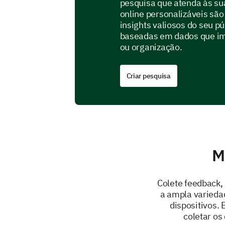
pesquisa que atenda às su
online personalizáveis são
insights valiosos do seu p
baseadas em dados que imp
ou organização.
Criar pesquisa
M
Colete feedback, 
a ampla varieda
dispositivos.
coletar os