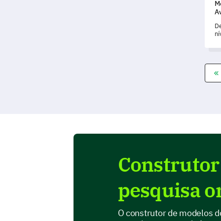
M
A
De
ní
us
Fo
Construtor
pesquisa o
O construtor de modelos d