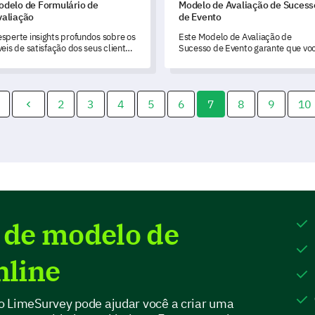
odelo de Formulário de
Modelo de Avaliação de Sucess
valiação
de Evento
sperte insights profundos sobre os
Este Modelo de Avaliação de
veis de satisfação dos seus clientes
Sucesso de Evento garante que vo
ando este abrangente Modelo de
capture dados valiosos para medir
rmulário de Avaliação.
entender o sucesso do seu evento
recente.
2
3
4
5
6
7
8
9
10
 de modelo de
nline
o LimeSurvey pode ajudar você a criar uma