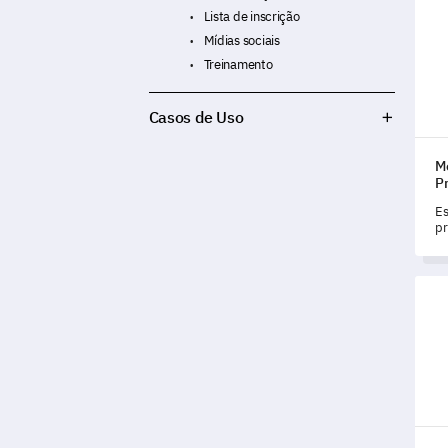
co
Lista de inscrição
Mídias sociais
Treinamento
Casos de Uso
M
P
Es
pr
vo
pr
co
Mode
pa