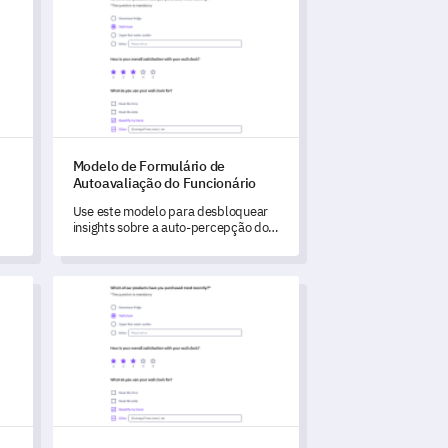
Modelo de Formulário de
Autoavaliação do Funcionário
Use este modelo para desbloquear
insights sobre a auto-percepção dos
funcionários em relação a
habilidades, desempenho no
as
trabalho, ambiente de trabalho e
so de Evento
Modelo de Revisão de Saúde e Segurança
desenvolvimento profissional.