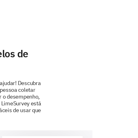
elos de
ajudar! Descubra
 pessoa coletar
ar o desempenho,
 O LimeSurvey está
áceis de usar que