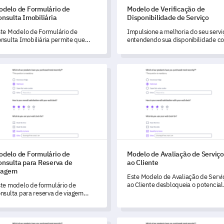
odelo de Formulário de
Modelo de Verificação de
nsulta Imobiliária
Disponibilidade de Serviço
te Modelo de Formulário de
Impulsione a melhoria do seu servi
nsulta Imobiliária permite que
entendendo sua disponibilidade c
cê obtenha insights críticos sobre
este modelo.
 necessidades e preocupações de
tenciais compradores ou
lo de Formulário de Consulta para Reserva de Viagem
Modelo de Avaliação de Serviç
catários, ajudando a agilizar o
ocesso de busca para seus
ientes.
odelo de Formulário de
Modelo de Avaliação de Serviço
onsulta para Reserva de
ao Cliente
iagem
Este Modelo de Avaliação de Servi
ao Cliente desbloqueia o potencial
te modelo de formulário de
para melhorar radicalmente a
nsulta para reserva de viagem
qualidade do seu serviço ao avaliar
rmite que você desbloqueie
satisfação dos clientes e obter
formações cruciais dos clientes
insights valiosos.
ra impulsionar melhorias
lo de Avaliação de Programa Educacional
Modelo de Avaliação de Dese