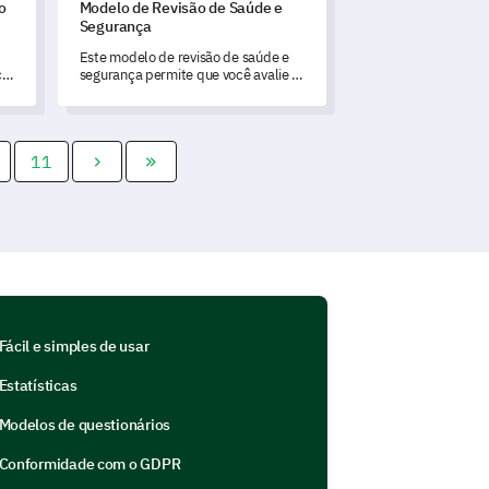
o
Modelo de Revisão de Saúde e
Segurança
Este modelo de revisão de saúde e
cê
segurança permite que você avalie e
 e
compreenda com precisão a
implementação e a eficácia das
medidas de saúde e segurança em
sua organização.
11
Fácil e simples de usar
Estatísticas
Modelos de questionários
Conformidade com o GDPR