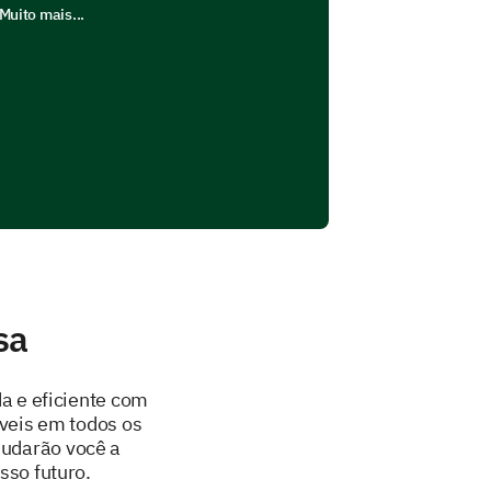
Muito mais...
sa
da e eficiente com
veis em todos os
judarão você a
sso futuro.