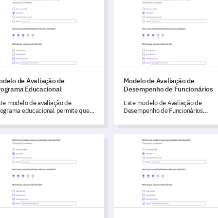
ntínuas em seu serviço.
odelo de Avaliação de
Modelo de Avaliação de
rograma Educacional
Desempenho de Funcionários
te modelo de avaliação de
Este modelo de Avaliação de
ograma educacional permite que
Desempenho de Funcionários
cê meça o sucesso do seu
capacita os gerentes a entender e
ograma educacional e
aprimorar as responsabilidades de
mpreenda as percepções dos
trabalho de suas equipes, dinâmic
lo de Formulário de Avaliação
Modelo de Avaliação de Suces
rticipantes.
de colaboração, percepção de
liderança e crescimento pessoal.