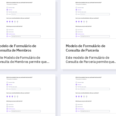
lo de Formulário de Consulta de Membros
Modelo de Formulário de Consu
odelo de Formulário de
Modelo de Formulário de
onsulta de Membros
Consulta de Parceria
te Modelo de Formulário de
Este modelo de Formulário de
nsulta de Membros permite que
Consulta de Parceria permite que
ocê tenha uma compreensão
você entenda e meça potenciais
rangente das experiências e
colaborações entre empresas.
gestões de melhoria de seus
lo de Formulário de Consulta Imobiliária
Modelo de Verificação de Disp
embros.