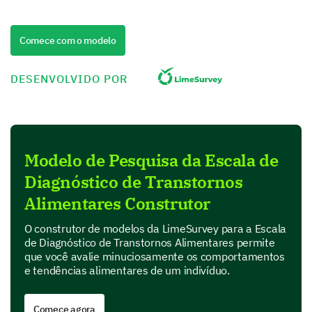
Ease of use
Quality
Comece com o modelo
Performance
DESENVOLVIDO POR
Value for money
Product Features
Modelo de Pesquisa da Escala de
In this section, we are interested in your perspective
Diagnóstico de Transtornos
on specific features of our product.
Alimentares Construtor
Which features of our product do you find most
useful? (Select all that apply)
O construtor de modelos da LimeSurvey para a Escala
de Diagnóstico de Transtornos Alimentares permite
Feature A
que você avalie minuciosamente os comportamentos
e tendências alimentares de um indivíduo.
Feature B
Feature C
Comece agora