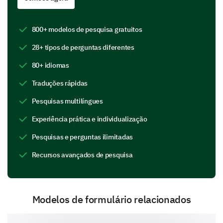
Feature D
800+ modelos de pesquisa gratuitos
28+ tipos de perguntas diferentes
If you could add or change one feature on our
product, what would it be and why?
80+ idiomas
Traduções rápidas
Pesquisas multilíngues
Experiência prática e individualização
Pesquisas e perguntas ilimitadas
Customer Support Experience
Recursos avançados de pesquisa
Given the importance of efficient and helpful
customer support, we would appreciate your
thoughts on your interactions (if any) with our support
team.
Modelos de formulário relacionados
On a scale of 1-5, how would you rate our
customer service, with 1 being 'Very