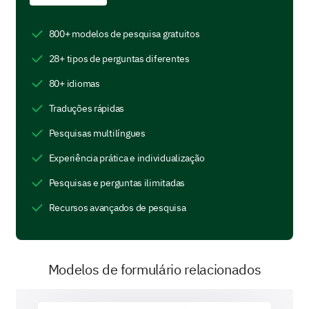
Você recebeu treinamento de segurança
desde que entrou nesta empresa?
800+ modelos de pesquisa gratuitos
Sim
Não
28+ tipos de perguntas diferentes
80+ idiomas
Quais tópicos foram abordados no
treinamento de segurança que você recebeu?
Traduções rápidas
(Selecione todos que se aplicam, sinta-se à
Pesquisas multilíngues
vontade para adicionar comentários)
Experiência prática e individualização
Segurança contra incêndios
Pesquisas e perguntas ilimitadas
Recursos avançados de pesquisa
Evacuação de emergência
Modelos de formulário relacionados