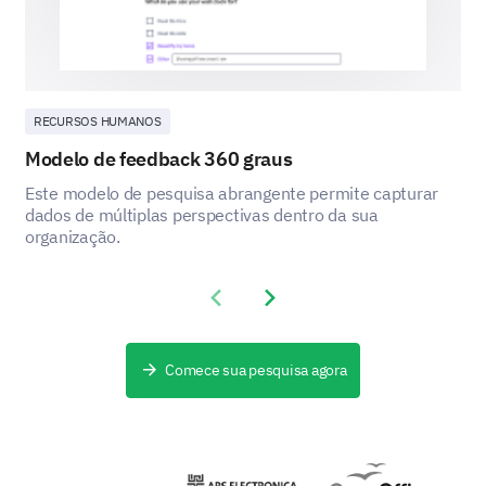
segurança em nosso local de trabalho.
As seguintes melhorias devem ser
implementadas em nosso local de trabalho?
RECURSOS HUMANOS
Modelo de feedback 360 graus
Simulações regulares de segurança
Este modelo de pesquisa abrangente permite capturar
Sinalização de segurança mais visível
dados de múltiplas perspectivas dentro da sua
organização.
Treinamento abrangente de primeiros socorros para to
Previous slide
Next slide
Sistema de reporte para condições inseguras
Comece sua pesquisa agora
Você tem outras sugestões ou comentários
sobre segurança em nosso local de trabalho?