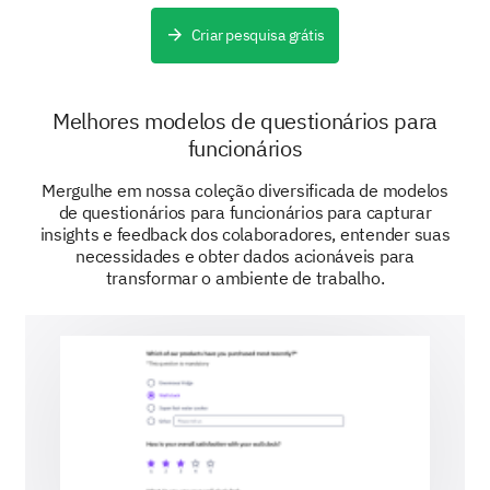
Gestão de Incidentes
Criar pesquisa grátis
Suas percepções sobre a denúncia e o manejo de
acidentes ou condições inseguras são valiosas.
Quão fácil é relatar um incidente de
Melhores modelos de questionários para
segurança em nosso local de trabalho?
funcionários
Muito fácil
Mergulhe em nossa coleção diversificada de modelos
de questionários para funcionários para capturar
Fácil
insights e feedback dos colaboradores, entender suas
necessidades e obter dados acionáveis para
transformar o ambiente de trabalho.
Neutro
Difícil
Muito Difícil
Melhorias de Segurança
Vamos discutir suas ideias para melhorar a