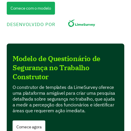
Por favor, avalie os seguintes aspectos de
Comece com o modelo
segurança em nosso local de trabalho.
Mui
DESENVOLVIDO POR
Limpeza das instalações
Disponibilidade de equipamentos de segurança
Modelo de Questionário de
Medidas de proteção pessoal
Segurança no Trabalho
Procedimentos de evacuação de emergência
Construtor
O construtor de templates da LimeSurvey oferece
Experiência com Treinamento de
uma plataforma amigável para criar uma pesquisa
Segurança
detalhada sobre segurança no trabalho, que ajuda
a medir a percepção dos funcionários e identificar
Vamos falar sobre sua experiência com
áreas que requerem ação imediata.
treinamentos de segurança e programas de
conscientização.
Comece agora