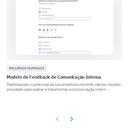
Primeiros socorros
Perigos no local de trabalho
RECURSOS HUMANOS
Modelo de Feedback de Comunicação Interna
Outros:
Desbloqueie o potencial da sua empresa com este valioso modelo
projetado para avaliar e transformar a comunicação intern ...
Previous slide
Next slide