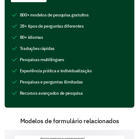
800+ modelos de pesquisa gratuitos
28+ tipos de perguntas diferentes
Consultation Preferences
80+ idiomas
Great! Now let's talk about your consultation
preferences.
Traduções rápidas
Which consultation mode would you prefer?
Pesquisas multilíngues
Experiência prática e individualização
Pesquisas e perguntas ilimitadas
Recursos avançados de pesquisa
How urgently do you need this consultation?
Immediately
Within a week
Modelos de formulário relacionados
No urgency