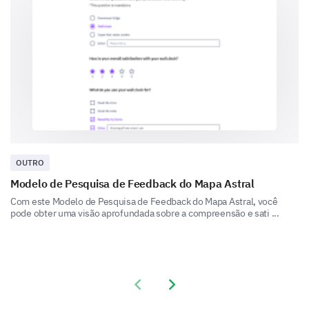
Availability
Knowing your availability will help us schedule your
consultation effectively.
What is your preferred date for the
consultation?
Open dat
Date format: mm-dd-yyyy
Format: mm-dd-yyyy
OUTRO
Modelo de Pesquisa de Feedback do Mapa Astral
Com este Modelo de Pesquisa de Feedback do Mapa Astral, você
What is your preferred time for the
pode obter uma visão aprofundada sobre a compreensão e sati ...
consultation?
Open dat
Date format: mm-dd-yyyy
Format: mm-dd-yyyy
Previous slide
Next slide