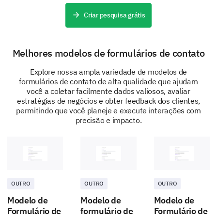
Criar pesquisa grátis
Final Details
Finally, we would need some personal details to
contact for any further needs.
Melhores modelos de formulários de contato
What is your full name?
Explore nossa ampla variedade de modelos de
formulários de contato de alta qualidade que ajudam
você a coletar facilmente dados valiosos, avaliar
estratégias de negócios e obter feedback dos clientes,
permitindo que você planeje e execute interações com
What is the best number to reach you?
precisão e impacto.
What is your email address?
OUTRO
OUTRO
OUTRO
Modelo de
Modelo de
Modelo de
Would you like to add anything else?
Formulário de
formulário de
Formulário de