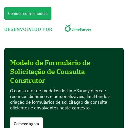
Comece com o modelo
IT Solutions
DESENVOLVIDO POR
Other (Please Specify)
Modelo de Formulário de
Solicitação de Consulta
Construtor
O construtor de modelos do LimeSurvey oferece
recursos dinâmicos e personalizáveis, facilitando a
criação de formulários de solicitação de consulta
Could you please provide a brief description
eficientes e envolventes neste contexto.
about your consultation requirement?
Comece agora