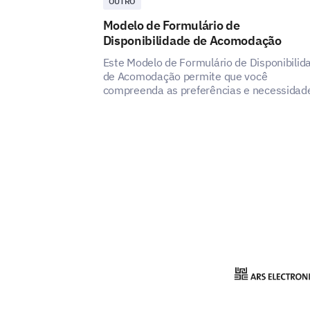
OUTRO
Modelo de Formulário de
Disponibilidade de Acomodação
Este Modelo de Formulário de Disponibilid
de Acomodação permite que você
compreenda as preferências e necessidad
de seus hóspedes, revelando como você p
aumentar a satisfação e a experiência do 
serviço de acomodação.