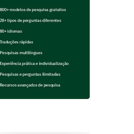
 de saúde mental e seu impacto em
800+ modelos de pesquisa gratuitos
28+ tipos de perguntas diferentes
i incomodado pelos seguintes
80+ idiomas
Traduções rápidas
1
2
3
4
5
Pesquisas multilíngues
Experiência prática e individualização
Pesquisas e perguntas ilimitadas
Recursos avançados de pesquisa