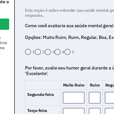
nte o
Esta seção é sobre entender sua saúde mental ger
respostas.
Como você avaliaria sua saúde mental geral
Opções: Muito Ruim, Ruim, Regular, Boa, E
s
icos
 na
1
2
3
4
5
.
Por favor, avalie seu humor geral durante a
'Excelente'.
Muito Ruim
Ruim
Regu
Segunda-feira
Terça-feira