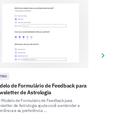
ção específica que torna esses
Next slide
TRO
OUTRO
delo de Formulário de Feedback para
Modelo de Ava
sletter de Astrologia
Astrologia
e Modelo de Formulário de Feedback para
Este modelo de Ava
letter de Astrologia ajuda você a entender a
permite que você 
riência e as preferência ...
entrega do seu curs
is e físicas regulares às suas