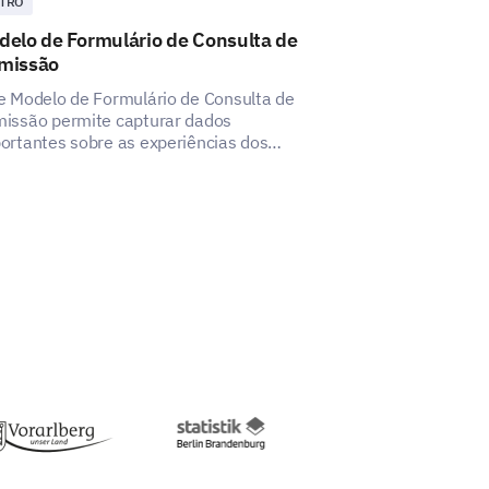
TRO
OUTRO
delo de Formulário de Consulta de
Modelo de Sa
missão
Extraescolar
e Modelo de Formulário de Consulta de
Este modelo aju
issão permite capturar dados
abrangentes sob
ortantes sobre as experiências dos
alunos com seu 
didatos, ajudando a identificar aspectos
a melhoria.
uporte atuais e as ações que você
saúde mental nos últimos seis
m seu bem-estar mental?
Não sei
Não