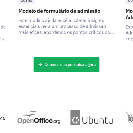
OUTRO
OU
Modelo de formulário de admissão
Mo
Ad
Este modelo ajuda você a coletar insights
essenciais para um processo de admissão
ade
Est
mais eficaz, abordando os pontos críticos dos
Adm
Buscar Apoio e Suporte
stakeholders ao capturar dados importantes.
es
imp
ode
can
seu
par
Para finalizar, vamos discutir seus sistemas de s
tomou para sua saúde mental.
Comece sua pesquisa agora
Você procurou ajuda de um profissional de 
meses?
Você tem sistemas de apoio para ajudar co
Sim