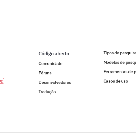
Apoio da família
Apoio de amigos
Grupos de apoio
Aconselhamento profissional
Tipos de pesquis
Código aberto
Modelos de pesq
Comunidade
Ferramentas de 
Fóruns
DESENVOLVIDO POR
Casos de uso
Desenvolvedores
Tradução