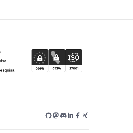
a
uisa
pesquisa