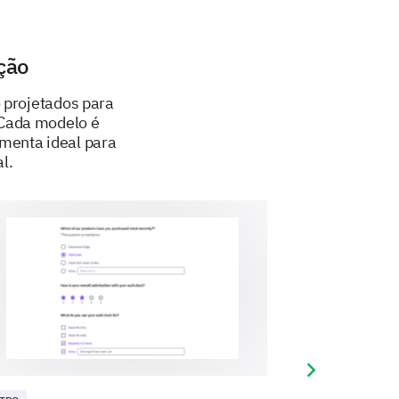
ente experimenta quando está
ção
 projetados para
 Cada modelo é
amenta ideal para
l.
as são essas reações em um dia
Next slide
tremamente severo).