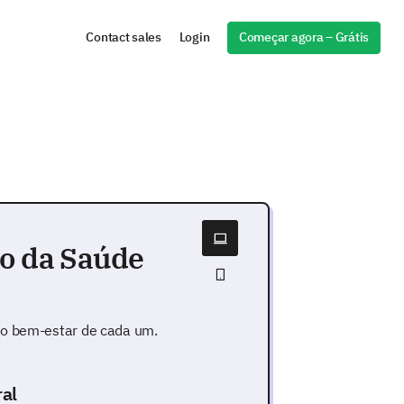
Começar agora – Grátis
Contact sales
Login
ão da Saúde
 o bem-estar de cada um.
al