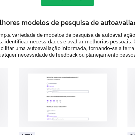
experiências diárias.
Quais das seguintes reações você normalm
estressado ou ansioso?
lhores modelos de pesquisa de autoavalia
mpla variedade de modelos de pesquisa de autoavaliação
Aumento da frequência cardíaca
s, identificar necessidades e avaliar melhorias pessoais.
Suando
cilitar uma autoavaliação informada, tornando-se a ferr
ualquer necessidade de feedback ou planejamento pessoa
Tremendo ou sacudindo
Dificuldade de concentração
Sono perturbado
Dores e desconfortos inexplicáveis
Em uma escala de 1 a 10, avalie quão sever
típico (1 sendo nada severo e 10 sendo ex