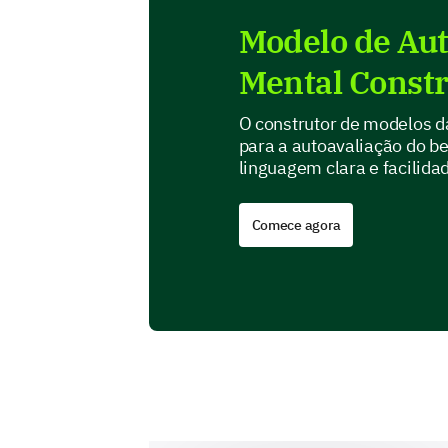
Modelo de Aut
Mental Constr
O construtor de modelos 
para a autoavaliação do b
linguagem clara e facilida
Comece agora