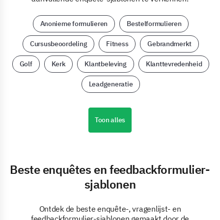
Anonieme formulieren
Bestelformulieren
Cursusbeoordeling
Fitness
Gebrandmerkt
Golf
Kerk
Klantbeleving
Klanttevredenheid
Leadgeneratie
Toon alles
Beste enquêtes en feedbackformulier-
sjablonen
Ontdek de beste enquête-, vragenlijst- en
feedbackformulier-sjablonen gemaakt door de