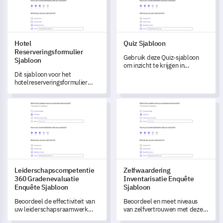
Hotel
Quiz Sjabloon
Reserveringsformulier
Gebruik deze Quiz-sjabloon
Sjabloon
om inzicht te krijgen in
gebruikers tevredenheid en
Dit sjabloon voor het
gebieden voor toekomstige
hotelreserveringsformulier
ontwikkeling in je wellness-
stelt je in staat om feedback
app te benadrukken.
te verzamelen over de
Leiderschapscompetentie 360 Gradenevaluatie Enquête Sjab
Zelfwaardering Inventarisatie
boekervaring van je gasten om
de service van het hotel te
verfijnen en te verbeteren.
Leiderschapscompetentie
Zelfwaardering
360 Gradenevaluatie
Inventarisatie Enquête
Enquête Sjabloon
Sjabloon
Beoordeel de effectiviteit van
Beoordeel en meet niveaus
uw leiderschapsraamwerk
van zelfvertrouwen met deze
met deze uitgebreide
uitgebreide enquête-