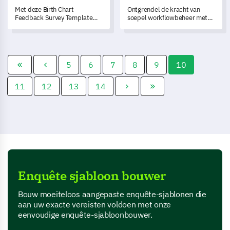
Met deze Birth Chart
Ontgrendel de kracht van
Feedback Survey Template
soepel workflowbeheer met
kunt u diepgaande inzichten
deze uitgebreide
verkrijgen in de kennis en
aanvraagformulier voor
tevredenheid van uw klant
vakantieverlof.
over hun
geboortehoroscoopanalyse.
5
6
7
8
9
10
11
12
13
14
Enquête sjabloon bouwer
Bouw moeiteloos aangepaste enquête-sjablonen die
aan uw exacte vereisten voldoen met onze
eenvoudige enquête-sjabloonbouwer.