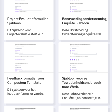
Project Evaluatieformulier
Borstvoedingsondersteuning
Sjabloon
Enquête Sjabloon
Dit Sjabloon voor
Deze Borstvoeding
Projectevaluatie stelt je in
Ondersteuningsenquête stelt
staat om uitgebreide
je in staat om belangrijke
feedback te krijgen over de
inzichten te verkrijgen in de
Feedbackformulier voor Campustour Template
Sjabloon voor een Tevredenhe
effectiviteit en resultaten van
borstvoedingservaringen en -
het project, wat toekomstige
uitdagingen van moeders.
verbeteringen stimuleert.
Feedbackformulier voor
Sjabloon voor een
Campustour Template
Tevredenheidsonderzoek
naar Werk.
Dit sjabloon voor het
feedbackformulier van de
Deze Jobtevredenheid
campusronde helpt je de
Enquête Sjabloon stelt je in
sterke punten en
staat om de gevoelens van
verbeterpunten van je
medewerkers over hun huidige
Reisboekingsformulier Sjabloon
Werk-Privé Balans Enquête Sj
campusrondes te begrijpen.
werkrol, werkomgeving,