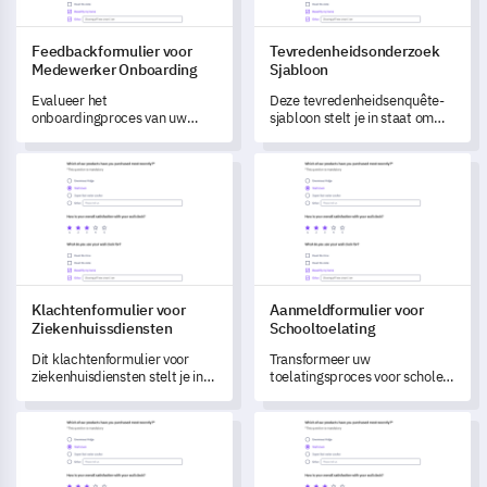
Feedbackformulier voor
Tevredenheidsonderzoek
Medewerker Onboarding
Sjabloon
Evalueer het
Deze tevredenheidsenquête-
onboardingproces van uw
sjabloon stelt je in staat om
bedrijf met deze uitgebreide
klanttevredenheid effectief te
feedbacksjabloon.
meten en gebieden voor
Klachtenformulier voor Ziekenhuissdiensten
Aanmeldformulier voor School
productverbetering te
identificeren.
Klachtenformulier voor
Aanmeldformulier voor
Ziekenhuissdiensten
Schooltoelating
Dit klachtenformulier voor
Transformeer uw
ziekenhuisdiensten stelt je in
toelatingsproces voor scholen
staat om de kwaliteit van je
met deze uitgebreide
diensten te beoordelen en te
sjabloon, die is ontworpen om
Project Evaluatieformulier Sjabloon
Borstvoedingsondersteuning E
verbeteren.
cruciale gegevens van
studenten en verzorgers vast
te leggen.