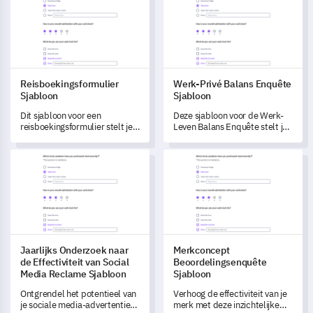
compensatie en
managementbeleid te peilen.
Reisboekingsformulier
Werk-Privé Balans Enquête
Sjabloon
Sjabloon
Dit sjabloon voor een
Deze sjabloon voor de Werk-
reisboekingsformulier stelt je
Leven Balans Enquête stelt je
in staat om de
in staat om inzichtelijke
klanttevredenheid te meten
perspectieven te ontdekken
Jaarlijks Onderzoek naar de Effectiviteit van Social Media Re
Merkconcept Beoordelingsenq
en hun reisvoorkeuren te
over de werk-levenintegratie
begrijpen.
van je werknemers.
Jaarlijks Onderzoek naar
Merkconcept
de Effectiviteit van Social
Beoordelingsenquête
Media Reclame Sjabloon
Sjabloon
Ontgrendel het potentieel van
Verhoog de effectiviteit van je
je sociale media-advertenties
merk met deze inzichtelijke