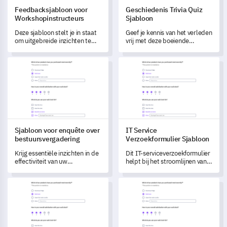
Feedbacksjabloon voor
Geschiedenis Trivia Quiz
Workshopinstructeurs
Sjabloon
Deze sjabloon stelt je in staat
Geef je kennis van het verleden
om uitgebreide inzichten te
vrij met deze boeiende
verkrijgen in de effectiviteit van
Geschiedenis Trivia Quiz-
je trainingworkshops.
sjabloon.
Sjabloon voor enquête over bestuursvergadering
IT Service Verzoekformulier S
Sjabloon voor enquête over
IT Service
bestuursvergadering
Verzoekformulier Sjabloon
Krijg essentiële inzichten in de
Dit IT-serviceverzoekformulier
effectiviteit van uw
helpt bij het stroomlijnen van
bestuursvergadering met deze
technische problemen door
uitgebreide sjabloon voor een
essentiële details vast te
Feedbackformulier voor Medewerker Onboarding
Tevredenheidsonderzoek Sjab
enquête.
leggend.