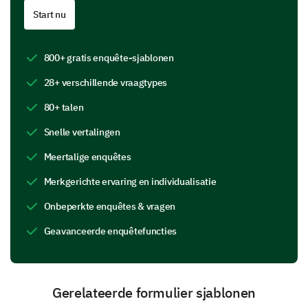
How would you rate your teachers on the
Start nu
following parameters?
Knowledgeable
800+ gratis enquête-sjablonen
28+ verschillende vraagtypes
Approachable
80+ talen
Good communicators
Snelle vertalingen
Provide useful feedback
Meertalige enquêtes
Merkgerichte ervaring en individualisatie
Please provide any additional feedback about
your teachers.
Onbeperkte enquêtes & vragen
Geavanceerde enquêtefuncties
Gerelateerde formulier sjablonen