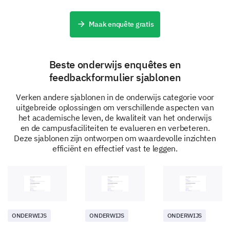
maintenance of facilities?
Maak enquête gratis
Yes
No
Student Support
Beste onderwijs enquêtes en
feedbackformulier sjablonen
We're almost done. Just some final questions about
the student support we provide.
Verken andere sjablonen in de onderwijs categorie voor
Have you ever visited student support
uitgebreide oplossingen om verschillende aspecten van
het academische leven, de kwaliteit van het onderwijs
(counseling center, career center, financial aid,
en de campusfaciliteiten te evalueren en verbeteren.
etc.) on campus?
Deze sjablonen zijn ontworpen om waardevolle inzichten
efficiënt en effectief vast te leggen.
Yes
No
If yes, please share your experiences and
suggestions for improvements, if any.
ONDERWIJS
ONDERWIJS
ONDERWIJS