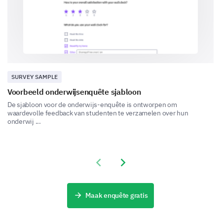
Rate the overall performance of the school
administration.
1
2
3
4
5
a. Communication
SURVEY SAMPLE
b. Supportiveness
Voorbeeld onderwijsenquête sjabloon
De sjabloon voor de onderwijs-enquête is ontworpen om
c. Problem-solving
waardevolle feedback van studenten te verzamelen over hun
onderwij ...
In what areas could the school staff and
administration improve?
Previous slide
Next slide
Maak enquête gratis