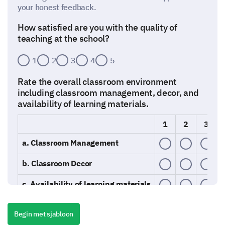
your honest feedback.
How satisfied are you with the quality of
teaching at the school?
1
2
3
4
5
Rate the overall classroom environment
including classroom management, decor, and
availability of learning materials.
1
2
3
a. Classroom Management
b. Classroom Decor
c. Availability of learning materials
Begin met sjabloon
Please describe any suggestions you have for