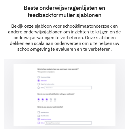
Parent & Guardian Involvement
Beste onderwijsvragenlijsten en
feedbackformulier sjablonen
We value the role of parents and guardians in the
school community. Please share your thoughts on
Bekijk onze sjabloon voor schoolklimaatonderzoek en
your involvement and interaction with the school.
andere onderwijssjablonen om inzichten te krijgen en de
onderwijservaringen te verbeteren. Onze sjablonen
Rate the communication channels used by the
dekken een scala aan onderwerpen om u te helpen uw
school to engage with parents and guardians.
schoolomgeving te evalueren en te verbeteren.
1
2
3
4
a. Newsletters
b. Parent-teacher meetings
c. Social media/online platforms
Share any ideas you have for improving parent
and guardian involvement.