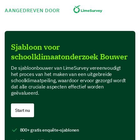
improving the learning environment.
AANGEDREVEN DOOR
Sjabloon voor
Evaluating School Safety
schoolklimaatonderzoek Bouwer
Your feelings of safety at school are paramount.
De sjabloonbouwer van LimeSurvey vereenvoudigt
Please help us understand your perspective on
het proces van het maken van een uitgebreide
school safety.
schoolklimaatpeiling, waardoor ervoor gezorgd wordt
dat alle cruciale aspecten effectief worden
Rate the effectiveness of the school's response
geëvalueerd.
to bullying and safety concerns.
1
2
3
Start nu
a. Responsiveness to bullying
800+ gratis enquête-sjablonen
b. Responsiveness to safety concerns