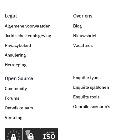
Legal
Over ons
If you could change one thing about the school,
what would it be and why?
Algemene voorwaarden
Blog
Juridische kennisgeving
Nieuwsbrief
Privacybeleid
Vacatures
Annulering
Herroeping
Are there any other comments or suggestions
Enquête types
Open Source
you would like to share?
Enquête sjablonen
Community
Enquête tools
Forums
Gebruiksscenario's
Ontwikkelaars
Vertaling