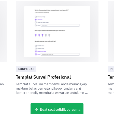
Probably would
Might or might not
Definitely would not
Can you please explain why you would or wo
previous question?
KORPORAT
PE
Templat Survei Profesional
Tem
dan
Templat survei ini membantu anda menangkap
Tem
DIPERBUAT OLEH
maklum balas pemegang kepentingan yang
mena
komprehensif, membuka wawasan untuk me ...
meni
Buat soal selidik percuma