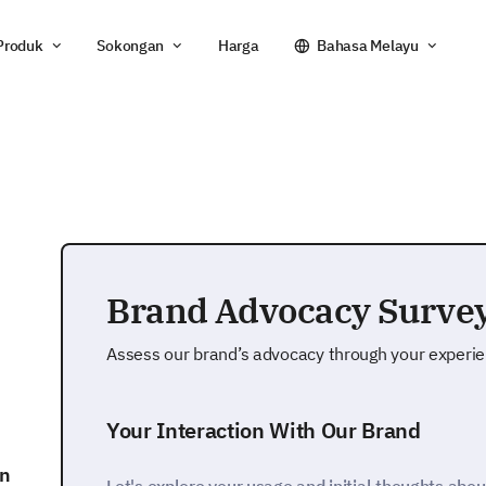
Produk
Sokongan
Harga
Bahasa Melayu
Brand Advocacy Surve
Assess our brand’s advocacy through your experi
Your Interaction With Our Brand
an