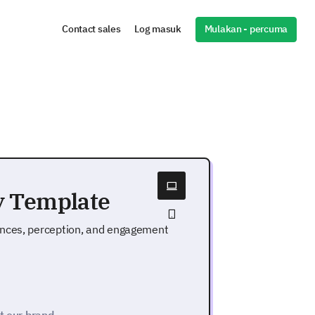
Mulakan - percuma
Contact sales
Log masuk
y Template
ences, perception, and engagement