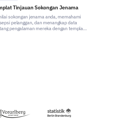
mplat Tinjauan Sokongan Jenama
Template Pen
ilai sokongan jenama anda, memahami
Template Penila
sepsi pelanggan, dan menangkap data
membolehkan an
tang pengalaman mereka dengan templat
mengukur perse
g kukuh dan direka secara strategik ini.
anda dengan je