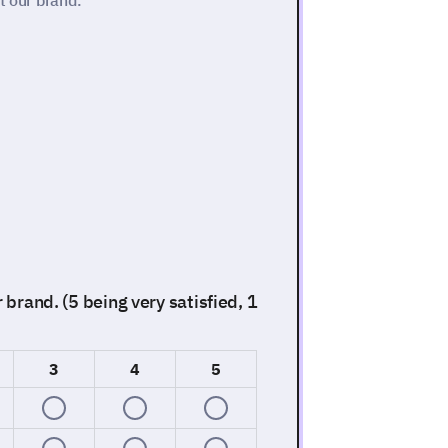
t our brand.
 brand. (5 being very satisfied, 1
3
4
5