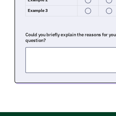
Example 3
Could you briefly explain the reasons for you
question?
Advocacy and Recommendations
We are interested in knowing if you would recom
How likely are you to recommend our brand 