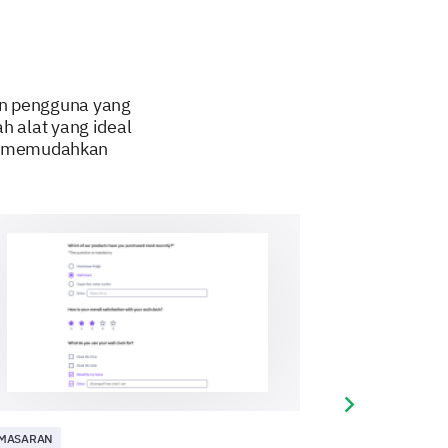
an pengguna yang
h alat yang ideal
us memudahkan
Next slide
MASARAN
PEMASARAN