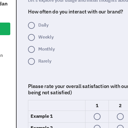
Let's explore your usage and initial thoughts abou
dan
How often do you interact with our brand?
Daily
Weekly
Monthly
an
Rarely
Please rate your overall satisfaction with our
being not satisfied)
1
2
Example 1
Example 2