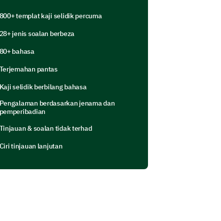
800+ templat kaji selidik percuma
28+ jenis soalan berbeza
80+ bahasa
 decision in the previous
Terjemahan pantas
Kaji selidik berbilang bahasa
Pengalaman berdasarkan jenama dan
pemperibadian
Tinjauan & soalan tidak terhad
Ciri tinjauan lanjutan
uture intentions.
r brand?