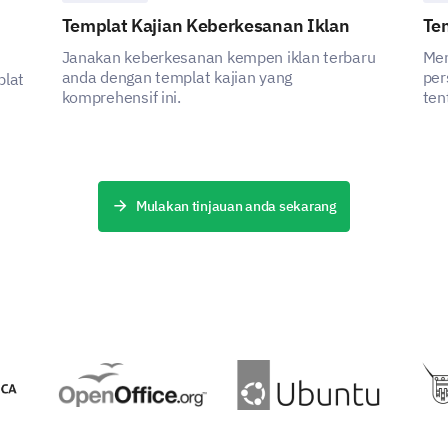
Templat Kajian Keberkesanan Iklan
Te
Janakan keberkesanan kempen iklan terbaru
Men
anda dengan templat kajian yang
per
plat
komprehensif ini.
ten
yan
Mulakan tinjauan anda sekarang