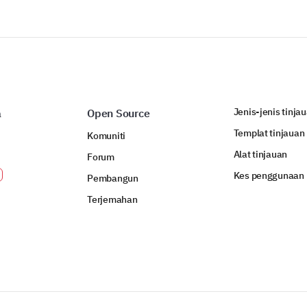
Jenis-jenis tinja
a
Open Source
Templat tinjauan
Komuniti
Alat tinjauan
Forum
Kes penggunaan
Pembangun
Terjemahan