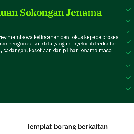
auan Sokongan Jenama
vey membawa kelincahan dan fokus kepada proses
Could you please provide a rationale for your
kan pengumpulan data yang menyeluruh berkaitan
question?
, cadangan, kesetiaan dan pilihan jenama masa
Brand Loyalty and Future Intentions
Let's discuss your loyalty towards our brand and f
Given the options, would you still choose ou
Templat borang berkaitan
Definitely would