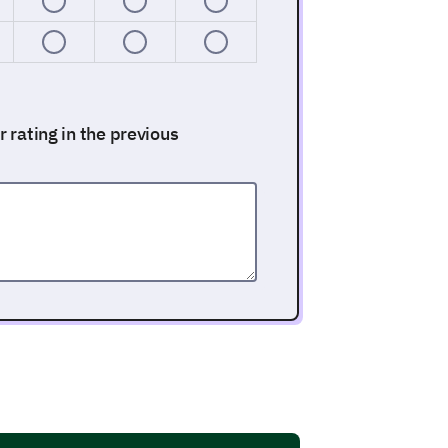
r rating in the previous
mend our brand to others.
to friends and family?