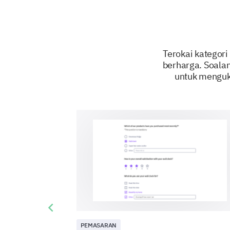
Terokai kategor
berharga. Soalan
untuk menguk
Previous slide
PEMASARAN